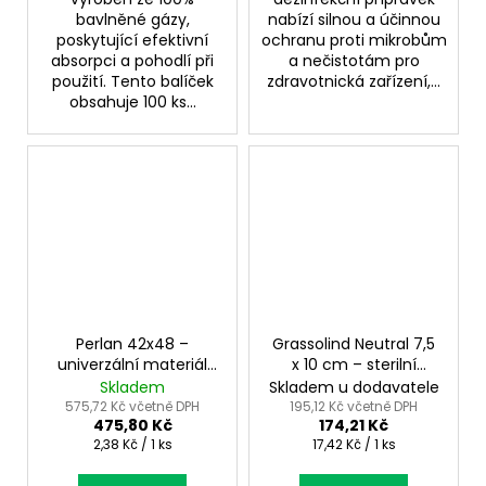
bavlněné gázy,
nabízí silnou a účinnou
poskytující efektivní
ochranu proti mikrobům
absorpci a pohodlí při
a nečistotám pro
použití. Tento balíček
zdravotnická zařízení,...
obsahuje 100 ks...
Perlan 42x48 –
Grassolind Neutral 7,5
univerzální materiál
x 10 cm – sterilní
pro hygienické a
nepřilnavé krytí ran
Skladem
Skladem u dodavatele
filtrační použití
575,72 Kč včetně DPH
195,12 Kč včetně DPH
475,80 Kč
174,21 Kč
Měrná
Měrná
2,38 Kč / 1 ks
17,42 Kč / 1 ks
cena:
cena: