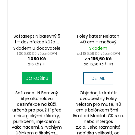
Softasept N barevný 5
Foley katetr Nelaton
l – dezinfekce kůže s
40 cm – močový
barevným indikátorem
katetr s balónkem pro
Skladem u dodavatele
Skladem
muže 10ks
1 306,80 Kč včetně DPH
od 186,59 Kč včetně DPH
1 080 Kč
166,60 Kč
od
Měrná
Měrná
216 Kč / 1 l
od 16,66 Kč / 1 ks
cena:
cena:
DO KOŠÍKU
DETAIL
Softasept N Barevný
Objednejte katétr
5l je alkoholová
dvoucestný Foley
dezinfekce na kůži,
Nelaton pro muže, 40
určená pro použití před
cm s balónkem 5ml-
chirurgickými zákroky,
15ml, od Medilab ČR s.r.o.
punkcemi, injekcemi a
nebo intergos
vakcinacemi. S rychlým
z.o.o. Jeho rozmanitá
účinkem a širokým...
nabídka velikostí, od