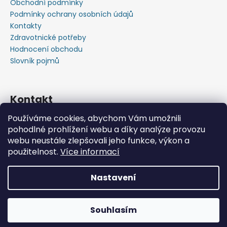
Obchodní podmínky
Podmínky ochrany osobních údajů
Kontakty
Zdravotnické potřeby
Hodnocení obchodu
Slovník pojmů
Kontakt
Používáme cookies, abychom Vám umožnili
+420603583759 ,+420734720049
pohodlné prohlížení webu a díky analýze provozu
https://www.facebook.com/profile.php?id=615793934
webu neustále zlepšovali jeho funkce, výkon a
37445
použitelnost.
Více informací
https://www.youtube.com/@michalverner7685
Nastavení
Vytvořil Shoptet
📦 Minimální objednávka již od 600 Kč bez DPH • Rychlý
Copyright 2026
Zdravotnický Materiál - Velkoobchod
nákup zdravotnického materiálu na jednom místě.
Souhlasím
s.r.o.
. Všechna práva vyhrazena.
Posíláme i na Slovensko.