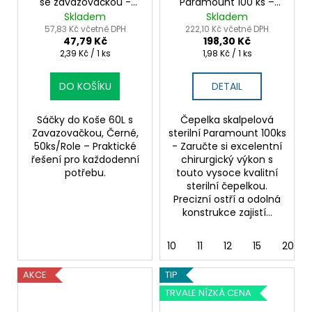
se zavazovačkou -
Paramount 100 ks –
jednorázové použití
sterilní čepelka pro
Skladem
Skladem
chirurgii
57,83 Kč včetně DPH
222,10 Kč včetně DPH
47,79 Kč
198,30 Kč
Měrná
Měrná
2,39 Kč / 1 ks
1,98 Kč / 1 ks
cena:
cena:
DO KOŠÍKU
DETAIL
Sáčky do Koše 60L s
Čepelka skalpelová
Zavazovačkou, Černé,
sterilní Paramount 100ks
50ks/Role – Praktické
- Zaručte si excelentní
řešení pro každodenní
chirurgický výkon s
potřebu.
touto vysoce kvalitní
sterilní čepelkou.
Precizní ostří a odolná
konstrukce zajistí...
10
11
12
15
20
AKCE
TIP
TRVALE NÍZKÁ CENA