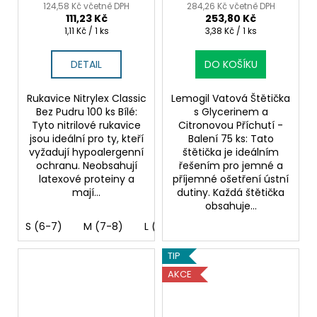
alergiky
124,58 Kč včetně DPH
284,26 Kč včetně DPH
111,23 Kč
253,80 Kč
Měrná
Měrná
1,11 Kč / 1 ks
3,38 Kč / 1 ks
cena:
cena:
DETAIL
DO KOŠÍKU
Rukavice Nitrylex Classic
Lemogil Vatová Štětička
Bez Pudru 100 ks Bílé:
s Glycerinem a
Tyto nitrilové rukavice
Citronovou Příchutí -
jsou ideální pro ty, kteří
Balení 75 ks: Tato
vyžadují hypoalergenní
štětička je ideálním
ochranu. Neobsahují
řešením pro jemné a
latexové proteiny a
příjemné ošetření ústní
mají...
dutiny. Každá štětička
obsahuje...
S (6-7)
M (7-8)
L (8-9)
XL (9-10)
TIP
AKCE