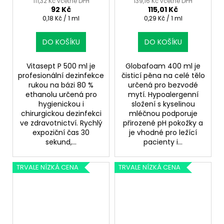
111,32 Kč včetně DPH
139,16 Kč včetně DPH
92 Kč
115,01 Kč
Měrná
Měrná
0,18 Kč / 1 ml
0,29 Kč / 1 ml
cena:
cena:
DO KOŠÍKU
DO KOŠÍKU
Vitasept P 500 ml je
Globafoam 400 ml je
profesionální dezinfekce
čisticí pěna na celé tělo
rukou na bázi 80 %
určená pro bezvodé
ethanolu určená pro
mytí. Hypoalergenní
hygienickou i
složení s kyselinou
chirurgickou dezinfekci
mléčnou podporuje
ve zdravotnictví. Rychlý
přirozené pH pokožky a
expoziční čas 30
je vhodné pro ležící
sekund,...
pacienty i...
TRVALE NÍZKÁ CENA
TRVALE NÍZKÁ CENA