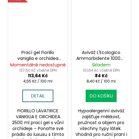
Prací gel Fiorillo
Aviváž L'Ecologico
vaniglia e orchidea
Ammorbidente 1000ml
2500 ml – vůně a
- Hypoalergenní péče
Momentálně nedostupné
Skladem
šetrné praní
137,50 Kč včetně DPH
101,64 Kč včetně DPH
113,64 Kč
84 Kč
Měrná
Měrná
4,55 Kč / 100 ml
8,40 Kč / 100 ml
cena:
cena:
DETAIL
DO KOŠÍKU
FIORILLO LAVATRICE
Hypoalergenní aviváž
VANIGLIA E ORCHIDEA
zajišťuje měkkost,
2500 ml prací gel s vůní
pružnost a objem pro
orchideje – Ponořte své
všechny typy látek.
prádlo do luxusu s tímto
Vhodná pro ruční praní i