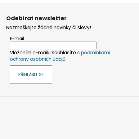
Z
á
Odebírat newsletter
p
Nezmeškejte žádné novinky či slevy!
a
t
E-mail
í
Vložením e-mailu souhlasíte s
podmínkami
ochrany osobních údajů
PŘIHLÁSIT SE