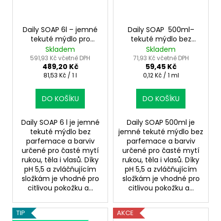
Daily SOAP 6l – jemné
Daily SOAP 500ml–
tekuté mýdlo pro
tekuté mýdlo bez
časté mytí
parfemace a barviv
Skladem
Skladem
591,93 Kč včetně DPH
71,93 Kč včetně DPH
489,20 Kč
59,45 Kč
Měrná
Měrná
81,53 Kč / 1 l
0,12 Kč / 1 ml
cena:
cena:
DO KOŠÍKU
DO KOŠÍKU
Daily SOAP 6 l je jemné
Daily SOAP 500ml je
tekuté mýdlo bez
jemné tekuté mýdlo bez
parfemace a barviv
parfemace a barviv
určené pro časté mytí
určené pro časté mytí
rukou, těla i vlasů. Díky
rukou, těla i vlasů. Díky
pH 5,5 a zvláčňujícím
pH 5,5 a zvláčňujícím
složkám je vhodné pro
složkám je vhodné pro
citlivou pokožku a...
citlivou pokožku a...
TIP
AKCE