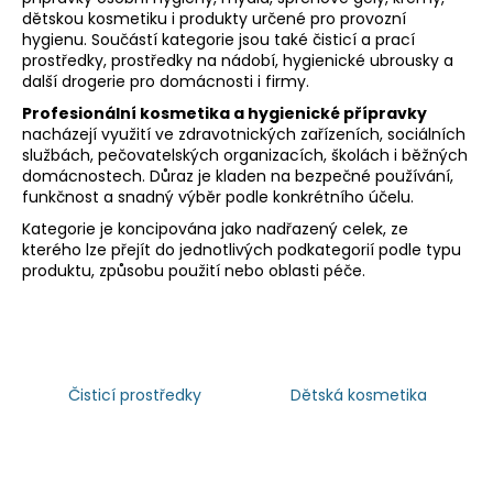
dětskou kosmetiku i produkty určené pro provozní
a
hygienu. Součástí kategorie jsou také čisticí a prací
j
prostředky, prostředky na nádobí, hygienické ubrousky a
í
další drogerie pro domácnosti i firmy.
t
Profesionální kosmetika a hygienické přípravky
nacházejí využití ve zdravotnických zařízeních, sociálních
?
službách, pečovatelských organizacích, školách i běžných
domácnostech. Důraz je kladen na bezpečné používání,
funkčnost a snadný výběr podle konkrétního účelu.
Kategorie je koncipována jako nadřazený celek, ze
kterého lze přejít do jednotlivých podkategorií podle typu
HLEDAT
produktu, způsobu použití nebo oblasti péče.
D
o
p
Čisticí prostředky
Dětská kosmetika
o
r
u