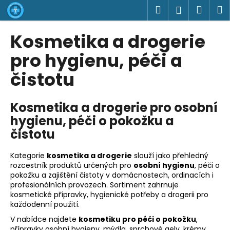
K
Přejít
Hledat
Náku
M
Přihlášen
na
o
obsah
Zpět
Zpět
košík
š
Kosmetika a drogerie
í
C
pro hygienu, péči a
k
o
čistotu
p
o
Kosmetika a drogerie pro osobní
t
hygienu, péči o pokožku a
ř
čistotu
e
b
Kategorie
kosmetika a drogerie
slouží jako přehledný
u
rozcestník produktů určených pro
osobní hygienu
, péči o
j
pokožku a zajištění čistoty v domácnostech, ordinacích i
profesionálních provozech. Sortiment zahrnuje
e
kosmetické přípravky, hygienické potřeby a drogerii pro
t
každodenní použití.
e
V nabídce najdete
kosmetiku pro péči o pokožku
,
n
přípravky osobní hygieny, mýdla, sprchové gely, krémy,