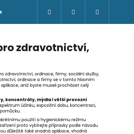
Hledat
Přihlášení
Nákupní
s
Kontakty
košík
pro zdravotnictví,
o zdravotnictví, ordinace, firmy, sociální služby,
otnictví, ordinace a firmy se v tomto hlavním
aplikace, aniž byste museli procházet celý
ky, koncentráty, mýdla i větší provozní
 spektrum účinku, expoziční dobu, koncentraci,
o pomůcku.
krétnímu použití a hygienickému režimu
 zařízení proto vybírejte přípravky podle návodu
ou důležité také snadná aplikace, vhodná