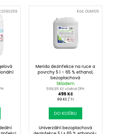
C2090259
Kód:
DUM105
gelová
Merida dezinfekce na ruce a
ionální
povrchy 5 l – 65 % ethanol,
bezoplachová
Skladem
DPH
598,95 Kč včetně DPH
495 Kč
Měrná
99 Kč / 1 l
cena:
DO KOŠÍKU
deální
Univerzální bezoplachová
zinfekci
dezinfekce 5 l s 65 % ethanolu,