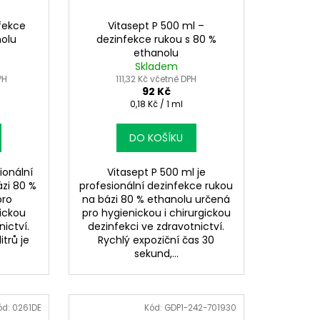
nfekce
Vitasept P 500 ml –
nolu
dezinfekce rukou s 80 %
ethanolu
Skladem
PH
111,32 Kč včetně DPH
92 Kč
Měrná
0,18 Kč / 1 ml
cena:
DO KOŠÍKU
sionální
Vitasept P 500 ml je
ázi 80 %
profesionální dezinfekce rukou
pro
na bázi 80 % ethanolu určená
gickou
pro hygienickou i chirurgickou
nictví.
dezinfekci ve zdravotnictví.
itrů je
Rychlý expoziční čas 30
sekund,...
ód:
0261DE
Kód:
GDP1-242-701930