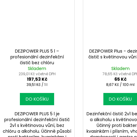
DEZIPOWER PLUS 5 l –
DEZIPOWER Plus - dezi
profesionální dezinfekční
čistič s květinovou vů
čistič bez chlóru
Skladem
Skladem
239,01 Kč včetně DPH
78,65 Kč včetně DP
197,53 Kč
65 Kč
Měrná
Měrná
39,51 Kč / 1 l
8,67 Kč / 100 ml
cena:
cena:
DO KOŠÍKU
DO KOŠÍKU
DEZIPOWER PLUS 5 l je
Dezinfekční čistič 2v1 b
profesionální dezinfekční čistič
a alkoholu s květinovo
2v1 s květinovou vůní, bez
Účinný proti bakter
chlóru a alkoholu. Účinně působí
kvasinkám i plísním, vh