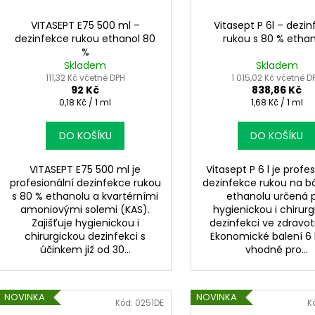
VITASEPT E75 500 ml –
Vitasept P 6l – dezi
dezinfekce rukou ethanol 80
rukou s 80 % etha
%
Skladem
Skladem
111,32 Kč včetně DPH
1 015,02 Kč včetně D
92 Kč
838,86 Kč
Měrná
Měrná
0,18 Kč / 1 ml
1,68 Kč / 1 ml
cena:
cena:
DO KOŠÍKU
DO KOŠÍKU
VITASEPT E75 500 ml je
Vitasept P 6 l je profe
profesionální dezinfekce rukou
dezinfekce rukou na b
s 80 % ethanolu a kvartérními
ethanolu určená 
amoniovými solemi (KAS).
hygienickou i chirur
Zajišťuje hygienickou i
dezinfekci ve zdravot
chirurgickou dezinfekci s
Ekonomické balení 6 l
účinkem již od 30...
vhodné pro...
NOVINKA
NOVINKA
Kód:
0251DE
K