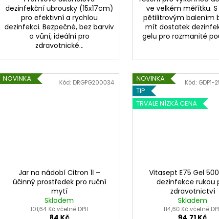
dezinfekční ubrousky (15x17cm)
ve velkém měřítku. S
pro efektivní a rychlou
pětilitrovým balením
dezinfekci. Bezpečné, bez barviv
mít dostatek dezinfe
a vůní, ideální pro
gelu pro rozmanité použ
zdravotnické...
NOVINKA
NOVINKA
Kód:
DRGPG200034
Kód:
GDP1-2
TIP
TRVALE NÍZKÁ CENA
Jar na nádobí Citron 1l –
Vitasept E75 Gel 500
účinný prostředek pro ruční
dezinfekce rukou 
mytí
zdravotnictví
Skladem
Skladem
101,64 Kč včetně DPH
114,60 Kč včetně DP
84 Kč
94,71 Kč