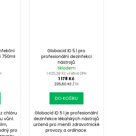
nfekční
Globacid ID 5 l pro
ní 750ml
profesionální dezinfekci
nástrojů
Skladem
H
1 425,38 Kč včetně DPH
1 178 Kč
Měrná
235,60 Kč / 1 l
cena:
DO KOŠÍKU
ez chlóru
Globacid ID 5 l je profesionální
u vůní.
dezinfekce lékařských nástrojů
iím,
určená pro menší zdravotnické
odný pro
provozy a ordinace.