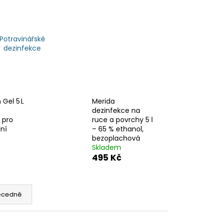
Potravinářské
dezinfekce
Gel 5 L
Merida
dezinfekce na
 pro
ruce a povrchy 5 l
ní
– 65 % ethanol,
bezoplachová
Skladem
495 Kč
ecedně