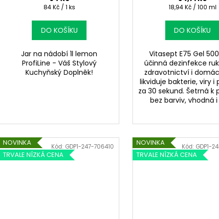
Měrná
Měrná
84 Kč / 1 ks
18,94 Kč / 100 ml
cena:
cena:
DO KOŠÍKU
DO KOŠÍKU
Jar na nádobí 1l lemon
Vitasept E75 Gel 500
ProfiLine - Váš Stylový
účinná dezinfekce ru
Kuchyňský Doplněk!
zdravotnictví i domá
likviduje bakterie, viry i 
za 30 sekund. Šetrná k 
bez barviv, vhodná i 
NOVINKA
NOVINKA
Kód:
GDP1-247-706410
Kód:
GDP1-2
TRVALE NÍZKÁ CENA
TRVALE NÍZKÁ CENA