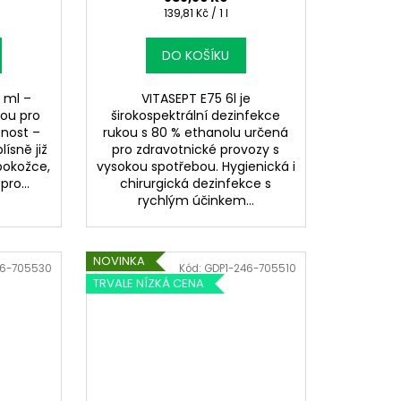
Měrná
139,81 Kč / 1 l
cena:
DO KOŠÍKU
 ml –
VITASEPT E75 6l je
kou pro
širokospektrální dezinfekce
cnost –
rukou s 80 % ethanolu určená
plísně již
pro zdravotnické provozy s
pokožce,
vysokou spotřebou. Hygienická i
pro...
chirurgická dezinfekce s
rychlým účinkem...
NOVINKA
46-705530
Kód:
GDP1-246-705510
TRVALE NÍZKÁ CENA