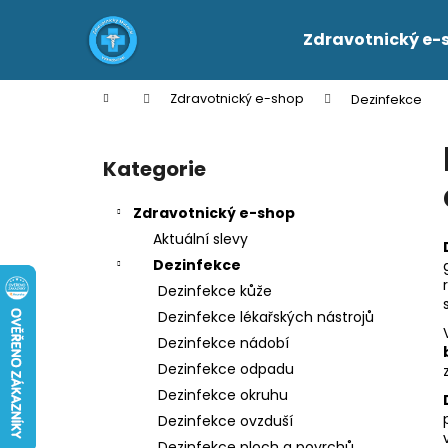
K
Přejít
na
o
Zdravotnický e-
obsah
Zpět
Zpět
š
do
do
í
Domů
Zdravotnický e-shop
Dezinfekce
k
obchodu
obchodu
P
o
Kategorie
Přeskočit
s
kategorie
t
Zdravotnický e-shop
r
Aktuální slevy
a
Dezinfekce
n
Dezinfekce kůže
n
Dezinfekce lékařských nástrojů
í
Dezinfekce nádobí
p
Dezinfekce odpadu
a
Dezinfekce okruhu
n
Dezinfekce ovzduší
e
Dezinfekce ploch a povrchů