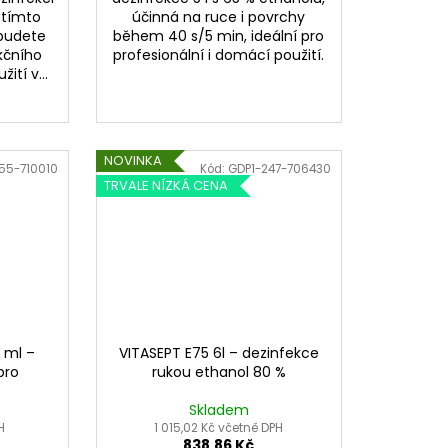
 tímto
účinná na ruce i povrchy
 budete
během 40 s/5 min, ideální pro
kčního
profesionální i domácí použití.
ití v...
NOVINKA
55-710010
Kód:
GDP1-247-706430
TRVALE NÍZKÁ CENA
 ml –
VITASEPT E75 6l – dezinfekce
pro
rukou ethanol 80 %
Skladem
H
1 015,02 Kč včetně DPH
838,86 Kč