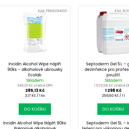
e
V
n
ý
Kód:
FRM3094100
Kód:
BO
í
p
p
i
r
s
o
p
d
r
u
o
k
d
Incidin Alcohol Wipe náplň
Septoderm Gel 5 L – 
t
90ks – alkoholové ubrousky
dezinfekce pro profes
u
Ecolab
použití
ů
k
Skladem
Skladem
t
345,01 Kč včetně DPH
1 570,58 Kč včetně 
285,13 Kč
1 298 Kč
ů
Měrná
Měrná
3,17 Kč / 1 ks
259,60 Kč / 1 l
cena:
cena:
DO KOŠÍKU
DO KOŠÍKU
Incidin Alcohol Wipe Náplň 90ks:
Septoderm Gel 5L – i
Prémiové alkoholové
řešení pro výkonnou de