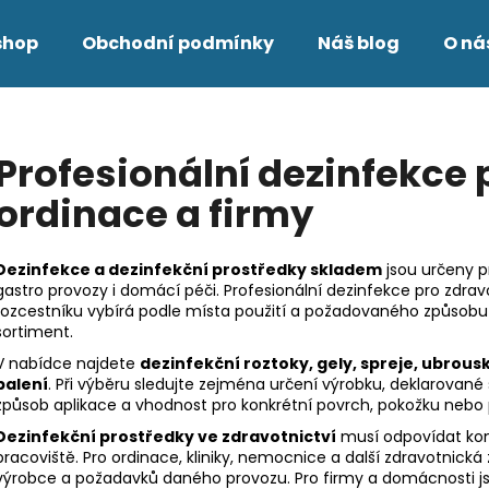
shop
Obchodní podmínky
Náš blog
O ná
Co potřebujete najít?
Profesionální dezinfekce 
ordinace a firmy
HLEDAT
Dezinfekce a dezinfekční prostředky skladem
jsou určeny pr
gastro provozy i domácí péči. Profesionální dezinfekce pro zdrav
Doporučujeme
rozcestníku vybírá podle místa použití a požadovaného způsobu 
sortiment.
V nabídce najdete
dezinfekční roztoky, gely, spreje, ubrous
balení
. Při výběru sledujte zejména určení výrobku, deklarované
způsob aplikace a vhodnost pro konkrétní povrch, pokožku neb
Dezinfekční prostředky ve zdravotnictví
musí odpovídat kon
pracoviště. Pro ordinace, kliniky, nemocnice a další zdravotnická
výrobce a požadavků daného provozu. Pro firmy a domácnosti js