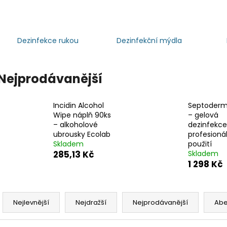
Dezinfekce rukou
Dezinfekční mýdla
Nejprodávanější
Incidin Alcohol
Septoderm 
Wipe náplň 90ks
– gelová
– alkoholové
dezinfekce
ubrousky Ecolab
profesionál
Skladem
použití
285,13 Kč
Skladem
1 298 Kč
Ř
a
Nejlevnější
Nejdražší
Nejprodávanější
Ab
z