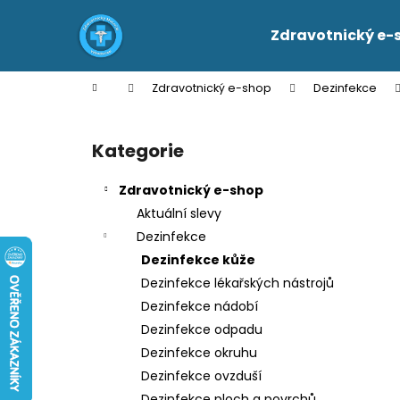
K
Přejít
na
o
Zdravotnický e-
obsah
Zpět
Zpět
š
do
do
í
Domů
Zdravotnický e-shop
Dezinfekce
k
obchodu
obchodu
P
o
Kategorie
Přeskočit
s
kategorie
t
Zdravotnický e-shop
r
Aktuální slevy
a
Dezinfekce
n
Dezinfekce kůže
n
Dezinfekce lékařských nástrojů
í
Dezinfekce nádobí
p
Dezinfekce odpadu
a
Dezinfekce okruhu
n
Dezinfekce ovzduší
e
Dezinfekce ploch a povrchů