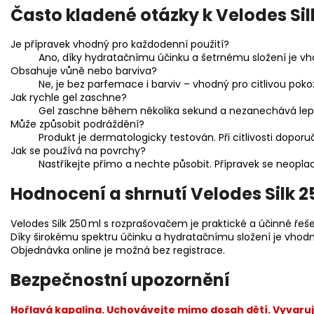
Často kladené otázky k Velodes Si
Je přípravek vhodný pro každodenní použití?
Ano, díky hydratačnímu účinku a šetrnému složení je vho
Obsahuje vůně nebo barviva?
Ne, je bez parfemace i barviv – vhodný pro citlivou poko
Jak rychle gel zaschne?
Gel zaschne během několika sekund a nezanechává lepk
Může způsobit podráždění?
Produkt je dermatologicky testován. Při citlivosti dopo
Jak se používá na povrchy?
Nastříkejte přímo a nechte působit. Přípravek se neopla
Hodnocení a shrnutí Velodes Silk 2
Velodes Silk 250 ml s rozprašovačem je praktické a účinné řeš
Díky širokému spektru účinku a hydratačnímu složení je vhodný
Objednávka online je možná bez registrace.
Bezpečnostní upozornění
Hořlavá kapalina. Uchovávejte mimo dosah dětí. Vyvaru