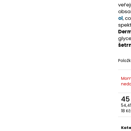
veřej
obsa
ol
, c
spek
Derm
glyce
šetr
Polož
Mom
nedo
45
54,4
Měr
18 Kč
cena
Kate