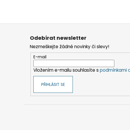
Z
á
Odebírat newsletter
p
Nezmeškejte žádné novinky či slevy!
a
t
E-mail
í
Vložením e-mailu souhlasíte s
podmínkami o
PŘIHLÁSIT SE