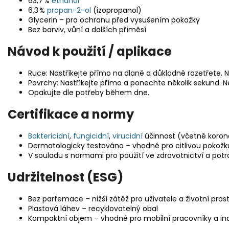
63,7 %
ethanol
6,3 %
propan-2-ol
(izopropanol)
Glycerin – pro ochranu před vysušením pokožky
Bez barviv, vůní a dalších příměsí
Návod k použití / aplikace
Ruce: Nastříkejte přímo na dlaně a důkladně rozetřete.
Povrchy: Nastříkejte přímo a ponechte několik sekund. 
Opakujte dle potřeby během dne.
Certifikace a normy
Baktericidní
,
fungicidní
,
virucidní
účinnost (včetně koron
Dermatologicky testováno – vhodné pro citlivou pokožk
V souladu s normami pro použití ve zdravotnictví a potr
Udržitelnost (ESG)
Bez parfemace – nižší zátěž pro uživatele a životní pros
Plastová láhev – recyklovatelný obal
Kompaktní objem – vhodné pro mobilní pracovníky a indi