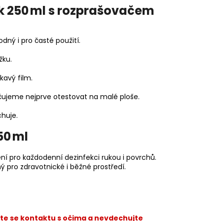
lk 250 ml s rozprašovačem
dný i pro časté použití.
žku.
avý film.
ručujeme nejprve otestovat na malé ploše.
chuje.
50 ml
ení pro každodenní dezinfekci rukou i povrchů.
 pro zdravotnické i běžné prostředí.
jte se kontaktu s očima a nevdechujte