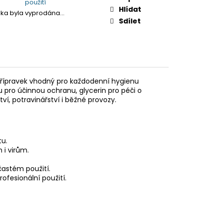
použití
Hlídat
žka byla vyprodána…
Sdílet
 přípravek vhodný pro každodenní hygienu
 pro účinnou ochranu, glycerin pro péči o
ví, potravinářství i běžné provozy.
tu.
 i virům.
častém použití.
ofesionální použití.