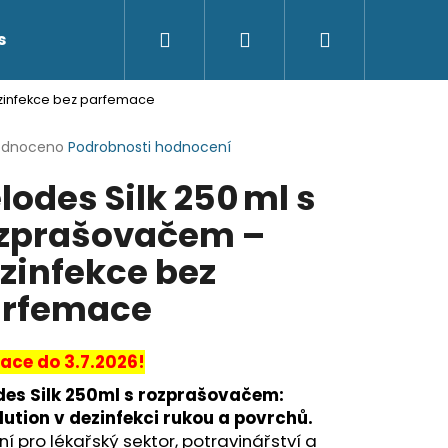
Hledat
Přihlášení
Nákupní
s
Kontakty
ezinfekce bez parfemace
košík
rné
odnoceno
Podrobnosti hodnocení
cení
lodes Silk 250 ml s
ktu
zprašovačem –
zinfekce bez
ček.
rfemace
race do 3.7.2026!
des Silk 250ml s rozprašovačem:
lution v dezinfekci rukou a povrchů.
ní pro lékařský sektor, potravinářství a