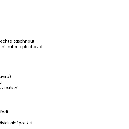
 Nechte zaschnout.
Není nutné oplachovat.
avirů)
u
avinářství
tředí
viduální použití