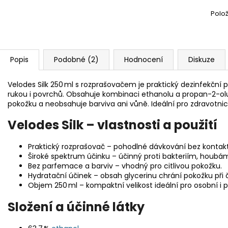
Polo
Popis
Podobné (2)
Hodnocení
Diskuze
Velodes Silk 250 ml s rozprašovačem je praktický dezinfekční
rukou i povrchů. Obsahuje kombinaci ethanolu a propan-2-olu
pokožku a neobsahuje barviva ani vůně. Ideální pro zdravotnict
Velodes Silk – vlastnosti a použití
Praktický rozprašovač – pohodlné dávkování bez kontak
Široké spektrum účinku – účinný proti bakteriím, houbám
Bez parfemace a barviv – vhodný pro citlivou pokožku.
Hydratační účinek – obsah glycerinu chrání pokožku při 
Objem 250 ml – kompaktní velikost ideální pro osobní i pr
Složení a účinné látky