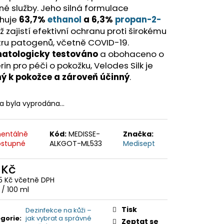
né služby. Jeho silná formulace
huje
63,7%
ethanol
a 6,3%
propan-2-
ož zajistí efektivní ochranu proti širokému
tru patogenů, včetně COVID-19.
atologicky testováno
a obohaceno o
rin pro péči o pokožku, Velodes Silk je
ný k pokožce a zároveň účinný
.
ka byla vyprodána…
entálně
Kód:
MEDISSE-
Značka:
stupné
ALKGOT-ML533
Medisept
 Kč
5 Kč včetně DPH
ná
 / 100 ml
:
Tisk
Dezinfekce na kůži –
gorie
:
jak vybrat a správné
Zeptat se