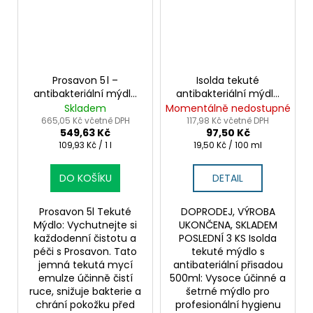
Prosavon 5 l –
Isolda tekuté
antibakteriální mýdlo
antibakteriální mýdlo
pro profesionální
500ml s
Skladem
Momentálně nedostupné
použití
chlorhexidinem a
665,05 Kč včetně DPH
117,98 Kč včetně DPH
549,63 Kč
97,50 Kč
šalvějí
Měrná
Měrná
109,93 Kč / 1 l
19,50 Kč / 100 ml
cena:
cena:
DO KOŠÍKU
DETAIL
Prosavon 5l Tekuté
DOPRODEJ, VÝROBA
Mýdlo: Vychutnejte si
UKONČENA, SKLADEM
každodenní čistotu a
POSLEDNÍ 3 KS Isolda
péči s Prosavon. Tato
tekuté mýdlo s
jemná tekutá mycí
antibateriální přisadou
emulze účinně čistí
500ml: Vysoce účinné a
ruce, snižuje bakterie a
šetrné mýdlo pro
chrání pokožku před
profesionální hygienu