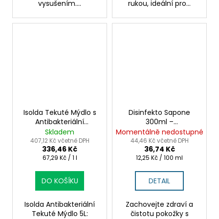
vysušením....
rukou, ideální pro...
Isolda Tekuté Mýdlo s
Disinfekto Sapone
Antibakteriální
300ml –
Přísadou – pro časté
antibakteriální mýdlo
Skladem
Momentálně nedostupné
mytí rukou
pro hygienu
407,12 Kč včetně DPH
44,46 Kč včetně DPH
336,46 Kč
36,74 Kč
Měrná
Měrná
67,29 Kč / 1 l
12,25 Kč / 100 ml
cena:
cena:
DO KOŠÍKU
DETAIL
Isolda Antibakteriální
Zachovejte zdraví a
Tekuté Mýdlo 5L:
čistotu pokožky s