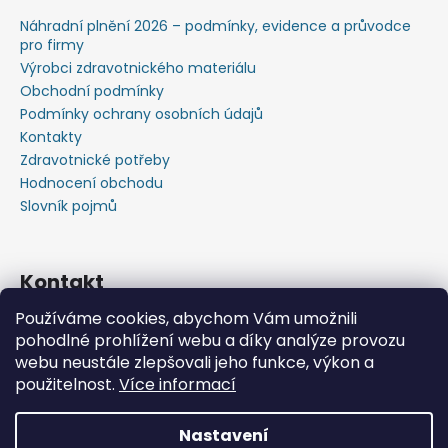
Náhradní plnění 2026 – podmínky, evidence a průvodce
pro firmy
Výrobci zdravotnického materiálu
Obchodní podmínky
Podmínky ochrany osobních údajů
Kontakty
Zdravotnické potřeby
Hodnocení obchodu
Slovník pojmů
Kontakt
Používáme cookies, abychom Vám umožnili
+420603583759 ,+420734720049
pohodlné prohlížení webu a díky analýze provozu
https://www.facebook.com/profile.php?id=615793934
webu neustále zlepšovali jeho funkce, výkon a
37445
použitelnost.
Více informací
https://www.youtube.com/@michalverner7685
Nastavení