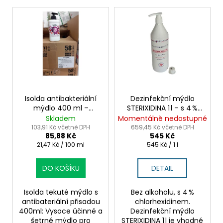
p
V
r
ý
o
p
d
i
u
s
k
p
t
r
ů
o
Isolda antibakteriální
Dezinfekční mýdlo
mýdlo 400 ml –
STERIXIDINA 1 l – s 4 %
d
čištění a hygienická
chlorhexidinem
Skladem
Momentálně nedostupné
u
ochrana
103,91 Kč včetně DPH
659,45 Kč včetně DPH
85,88 Kč
545 Kč
k
Měrná
Měrná
21,47 Kč / 100 ml
545 Kč / 1 l
t
cena:
cena:
ů
DO KOŠÍKU
DETAIL
Isolda tekuté mýdlo s
Bez alkoholu, s 4 %
antibateriální přisadou
chlorhexidinem.
400ml: Vysoce účinné a
Dezinfekční mýdlo
šetrné mýdlo pro
STERIXIDINA 1 l je vhodné