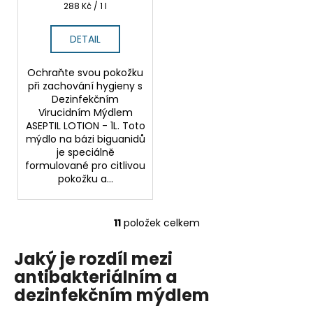
Měrná
288 Kč / 1 l
cena:
DETAIL
Ochraňte svou pokožku
při zachování hygieny s
Dezinfekčním
Virucidním Mýdlem
ASEPTIL LOTION - 1L. Toto
mýdlo na bázi biguanidů
je speciálně
formulované pro citlivou
pokožku a...
11
položek celkem
O
v
Jaký je rozdíl mezi
l
antibakteriálním a
á
d
dezinfekčním mýdlem
a