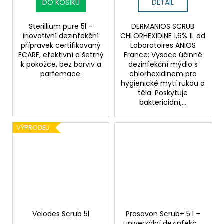
DO KOŠÍKU
DETAIL
Sterillium pure 5l –
DERMANIOS SCRUB
inovativní dezinfekční
CHLORHEXIDINE 1,6% 1L od
přípravek certifikovaný
Laboratoires ANIOS
ECARF, efektivní a šetrný
France: Vysoce účinné
k pokožce, bez barviv a
dezinfekční mýdlo s
parfemace.
chlorhexidinem pro
hygienické mytí rukou a
těla. Poskytuje
baktericidní,...
VÝPRODEJ
Velodes Scrub 5l
Prosavon Scrub+ 5 l –
univerzální dezinfekční