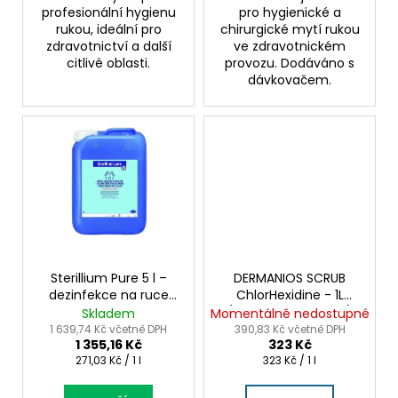
profesionální hygienu
pro hygienické a
rukou, ideální pro
chirurgické mytí rukou
zdravotnictví a další
ve zdravotnickém
citlivé oblasti.
provozu. Dodáváno s
dávkovačem.
Sterillium Pure 5 l –
DERMANIOS SCRUB
dezinfekce na ruce
ChlorHexidine - 1L
pro časté použití
(dezinfekční mýdlo)
Skladem
Momentálně nedostupné
1 639,74 Kč včetně DPH
390,83 Kč včetně DPH
1 355,16 Kč
323 Kč
Měrná
Měrná
271,03 Kč / 1 l
323 Kč / 1 l
cena:
cena: