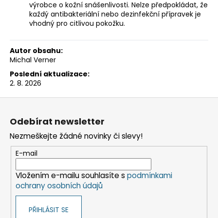
výrobce o kožní snášenlivosti. Nelze předpokládat, že
každý antibakteriální nebo dezinfekční přípravek je
vhodný pro citlivou pokožku.
Autor obsahu:
Michal Verner
Poslední aktualizace:
2. 8. 2026
Z
á
Odebírat newsletter
p
Nezmeškejte žádné novinky či slevy!
a
t
E-mail
í
Vložením e-mailu souhlasíte s
podmínkami
ochrany osobních údajů
PŘIHLÁSIT SE