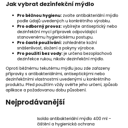
Jak vybrat dezinfekční mýdlo
a
j
Pro běžnou hygienu:
zvolte antibakteriální mýdlo
í
podle údajů uvedených u konkrétního výrobku.
Pro odborný provoz:
vybírejte antiseptický nebo
t
dezinfekční mycí přípravek odpovídající
?
stanovenému hygienickému postupu.
Pro časté používání:
zohledněte kožní
snášenlivost, složení a pokyny výrobce.
Pro použití bez vody:
je určena bezoplachová
dezinfekce rukou, nikoliv dezinfekční mýdlo.
HLEDAT
Oproti běžnému tekutému mýdlu jsou zde zařazeny
přípravky s antibakteriálními, antiseptickými nebo
dezinfekčními vlastnostmi uvedenými u konkrétního
produktu. Před použitím vždy ověřte jeho určení, způsob
D
aplikace a požadovanou dobu působení.
o
Nejprodávanější
p
o
r
Isolda antibakteriální mýdlo 400 ml –
u
čištění a hygienická ochrana