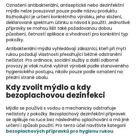
c
Označení antibakteriální, antiseptické nebo dezinfekční
í
mýdlo nelze posuzovat pouze podle názvu produktu.
p
Rozhodující je určení konkrétního výrobku, jeho složení,
deklarované spektrum účinku a návod k použití. Jednotlivé
r
přípravky se mohou lišit také požadovanou dobou
v
působení, četností aplikace a vhodností pro konkrétní typ
k
pokožky.
y
Antibakteriální mýdla vyhledávají zákazníci, kteří při mytí
v
rukou požadují vlastnosti přesahující běžné odstranění
ý
nečistot. Pro ordinace, sociální služby a další odborné
p
provozy je však nutné vybírat výrobek podle stanoveného
i
hygienického postupu, nikoliv pouze podle označení na
s
přední straně obalu.
u
Kdy zvolit mýdlo a kdy
bezoplachovou dezinfekci
Mýdlo se používá s vodou a mechanicky odstraňuje
nečistoty z pokožky. Bezoplachový dezinfekční přípravek
se aplikuje na ruce bez následného oplachování a má jiné
určení i způsob použití. Pro tento účel navštivte kategorii
bezoplachových přípravků pro hygienu rukou
.