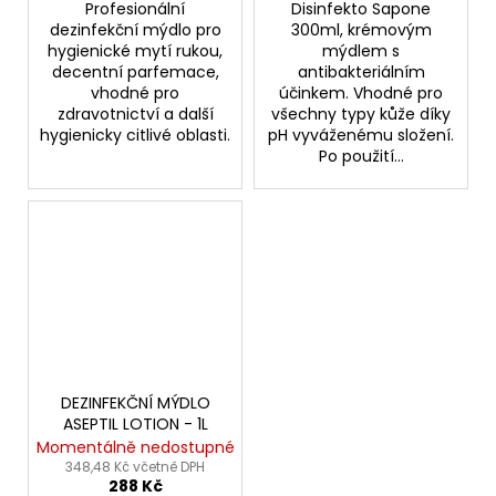
Profesionální
Disinfekto Sapone
dezinfekční mýdlo pro
300ml, krémovým
hygienické mytí rukou,
mýdlem s
decentní parfemace,
antibakteriálním
vhodné pro
účinkem. Vhodné pro
zdravotnictví a další
všechny typy kůže díky
hygienicky citlivé oblasti.
pH vyváženému složení.
Po použití...
DEZINFEKČNÍ MÝDLO
ASEPTIL LOTION - 1L
Momentálně nedostupné
348,48 Kč včetně DPH
288 Kč