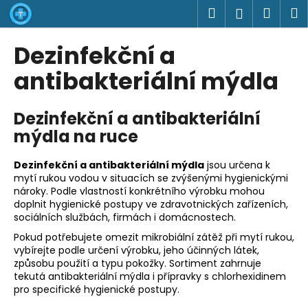
K
Přejít
Hledat
Náku
M
Přihlášen
na
o
obsah
Zpět
Zpět
košík
š
Dezinfekční a
í
C
antibakteriální mýdla
k
o
p
Dezinfekční a antibakteriální
o
mýdla na ruce
t
ř
Dezinfekční a antibakteriální mýdla
jsou určena k
e
mytí rukou vodou v situacích se zvýšenými hygienickými
nároky. Podle vlastností konkrétního výrobku mohou
b
doplnit hygienické postupy ve zdravotnických zařízeních,
u
sociálních službách, firmách i domácnostech.
j
Pokud potřebujete omezit mikrobiální zátěž při mytí rukou,
e
vybírejte podle určení výrobku, jeho účinných látek,
způsobu použití a typu pokožky. Sortiment zahrnuje
t
tekutá antibakteriální mýdla i přípravky s chlorhexidinem
e
pro specifické hygienické postupy.
n