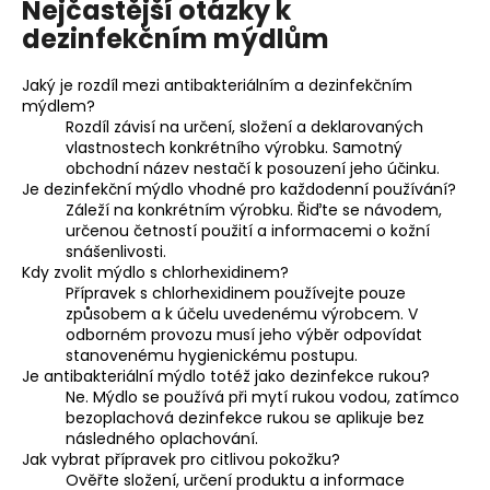
Nejčastější otázky k
dezinfekčním mýdlům
Jaký je rozdíl mezi antibakteriálním a dezinfekčním
mýdlem?
Rozdíl závisí na určení, složení a deklarovaných
vlastnostech konkrétního výrobku. Samotný
obchodní název nestačí k posouzení jeho účinku.
Je dezinfekční mýdlo vhodné pro každodenní používání?
Záleží na konkrétním výrobku. Řiďte se návodem,
určenou četností použití a informacemi o kožní
snášenlivosti.
Kdy zvolit mýdlo s chlorhexidinem?
Přípravek s chlorhexidinem používejte pouze
způsobem a k účelu uvedenému výrobcem. V
odborném provozu musí jeho výběr odpovídat
stanovenému hygienickému postupu.
Je antibakteriální mýdlo totéž jako dezinfekce rukou?
Ne. Mýdlo se používá při mytí rukou vodou, zatímco
bezoplachová dezinfekce rukou se aplikuje bez
následného oplachování.
Jak vybrat přípravek pro citlivou pokožku?
Ověřte složení, určení produktu a informace