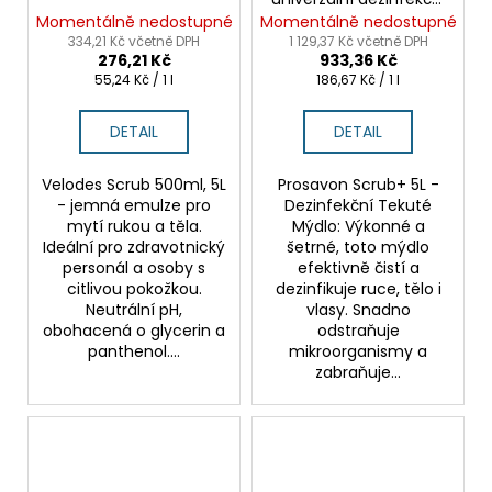
gel na ruce, tělo, vlasy
Momentálně nedostupné
Momentálně nedostupné
334,21 Kč včetně DPH
1 129,37 Kč včetně DPH
276,21 Kč
933,36 Kč
Měrná
Měrná
55,24 Kč / 1 l
186,67 Kč / 1 l
cena:
cena:
DETAIL
DETAIL
Velodes Scrub 500ml, 5L
Prosavon Scrub+ 5L -
- jemná emulze pro
Dezinfekční Tekuté
mytí rukou a těla.
Mýdlo: Výkonné a
Ideální pro zdravotnický
šetrné, toto mýdlo
personál a osoby s
efektivně čistí a
citlivou pokožkou.
dezinfikuje ruce, tělo i
Neutrální pH,
vlasy. Snadno
obohacená o glycerin a
odstraňuje
panthenol....
mikroorganismy a
zabraňuje...