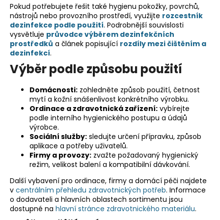
Pokud potřebujete řešit také hygienu pokožky, povrchů,
nástrojů nebo provozního prostředí, využijte
rozcestník
dezinfekce podle použití
. Podrobnější souvislosti
vysvětluje
průvodce výběrem dezinfekčních
prostředků
a článek popisující
rozdíly mezi čištěním a
dezinfekcí
.
Výběr podle způsobu použití
Domácnosti:
zohledněte způsob použití, četnost
mytí a kožní snášenlivost konkrétního výrobku.
Ordinace a zdravotnická zařízení:
vybírejte
podle interního hygienického postupu a údajů
výrobce.
Sociální služby:
sledujte určení přípravku, způsob
aplikace a potřeby uživatelů.
Firmy a provozy:
zvažte požadovaný hygienický
režim, velikost balení a kompatibilní dávkování.
Další vybavení pro ordinace, firmy a domácí péči najdete
v
centrálním přehledu zdravotnických potřeb
. Informace
o dodavateli a hlavních oblastech sortimentu jsou
dostupné na
hlavní stránce zdravotnického materiálu
.