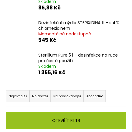
č
Skladem
u
85,88 Kč
j
e
Dezinfekční mýdlo STERIXIDINA 1 l – s 4 %
m
chlorhexidinem
e
Momentálně nedostupné
545 Kč
Sterillium Pure 5 l – dezinfekce na ruce
pro časté použití
Skladem
1 355,16 Kč
Ř
a
Nejlevnější
Nejdražší
Nejprodávanější
Abecedně
z
e
n
OTEVŘÍT FILTR
í