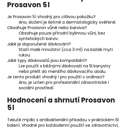
Prosavon 5 l
Je Prosavon 5 l vhodný pro citlivou pokožku?
Ano, složení je šetrné a dermatologicky ověřené.
Obsahuje Prosavon vůně nebo barviva?
Obsahuje pouze přírodní bylinnou vůni, bez
syntetických barviv.
Jaké je doporučené dávkování?
Stačí malé množství (cca 3 ml) na každé mytí
rukou.
Jaké typy dávkovačů jsou kompatibilní?
Lze použít s běžnými dávkovači na 5l kanystry
nebo přelít do menšího dávkovacího obalu.
Je tento produkt vhodný i pro použití v ordinaci?
Ano, je určen pro profesionální zdravotnické i
sociální prostředí.
Hodnocení a shrnutí Prosavon
5 l
Tekuté mýdlo s antibakteriální přísadou v praktickém 5l
balení. Vhodné pro každodenní použití ve zdravotnictví,