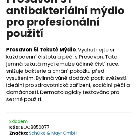
je
a
antibakteriální mýdlo
0,0
z
j
pro profesionální
5
í
hvězdiček.
použití
t
?
Prosavon 5l Tekuté Mýdlo
: Vychutnejte si
každodenní čistotu a péči s Prosavon. Tato
jemná tekutá mycí emulze účinně čistí ruce,
snižuje bakterie a chrání pokožku před
HLEDAT
vysušením. Bylinná vůně dodává pocit svěžesti.
Ideální pro zdravotnická zařízení, sociální péči a
domácnosti. Dermatologicky testováno pro
D
šetrné použití.
o
p
o
Skladem
r
Kód:
BOC8850077
u
Značka:
Schülke & Mayr GmbH