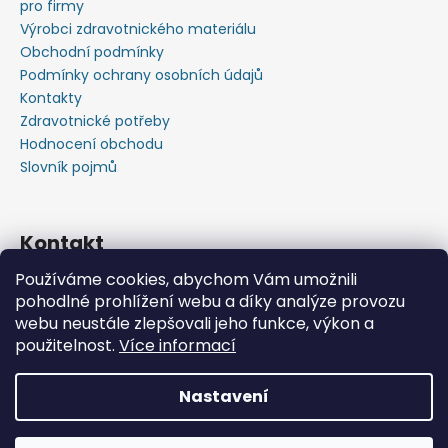
pro firmy
Výrobci zdravotnického materiálu
Obchodní podmínky
Podmínky ochrany osobních údajů
Kontakty
Zdravotnické potřeby
Hodnocení obchodu
Slovník pojmů
Kontakt
Používáme cookies, abychom Vám umožnili
+420603583759 ,+420734720049
pohodlné prohlížení webu a díky analýze provozu
https://www.facebook.com/profile.php?id=615793934
webu neustále zlepšovali jeho funkce, výkon a
37445
použitelnost.
Více informací
https://www.youtube.com/@michalverner7685
Nastavení
Vytvořil Shoptet
📦 Minimální objednávka již od 600 Kč bez DPH • Rychlý
Copyright 2026
Zdravotnický Materiál - Velkoobchod