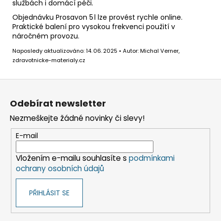
službách i domácí péči.
Objednávku Prosavon 5 l lze provést rychle online.
Praktické balení pro vysokou frekvenci použití v
náročném provozu.
Naposledy aktualizováno: 14. 06. 2025 • Autor: Michal Verner,
zdravotnicke-materialy.cz
Z
á
Odebírat newsletter
p
Nezmeškejte žádné novinky či slevy!
a
t
E-mail
í
Vložením e-mailu souhlasíte s
podmínkami
ochrany osobních údajů
PŘIHLÁSIT SE