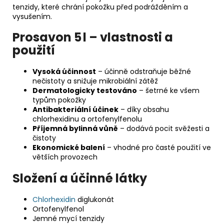
tenzidy, které chrání pokožku před podrážděním a
vysušením.
Prosavon 5 l – vlastnosti a
použití
Vysoká účinnost
– účinně odstraňuje běžné
nečistoty a snižuje mikrobiální zátěž
Dermatologicky testováno
– šetrné ke všem
typům pokožky
Antibakteriální účinek
– díky obsahu
chlorhexidinu a ortofenylfenolu
Příjemná bylinná vůně
– dodává pocit svěžesti a
čistoty
Ekonomické balení
– vhodné pro časté použití ve
větších provozech
Složení a účinné látky
Chlorhexidin
diglukonát
Ortofenylfenol
Jemné mycí tenzidy