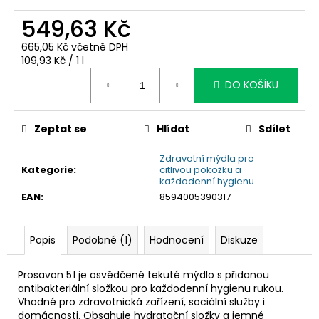
č
u
549,63 Kč
j
e
665,05 Kč včetně DPH
Měrná
109,93 Kč / 1 l
m
cena:
e
DO KOŠÍKU
Zeptat se
Hlídat
Sdílet
Zdravotní mýdla pro
Kategorie
:
citlivou pokožku a
každodenní hygienu
EAN
:
8594005390317
Popis
Podobné (1)
Hodnocení
Diskuze
Prosavon 5 l je osvědčené tekuté mýdlo s přidanou
antibakteriální složkou pro každodenní hygienu rukou.
Vhodné pro zdravotnická zařízení, sociální služby i
domácnosti. Obsahuje hydratační složky a jemné