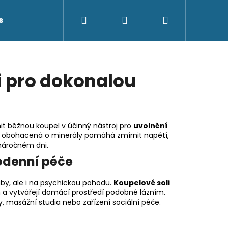
Hledat
Přihlášení
Nákupní
s
Kontakty
košík
i pro dokonalou
it běžnou koupel v účinný nástroj pro
uvolnění
sůl obohacená o minerály pomáhá zmírnit napětí,
 náročném dni.
odenní péče
ouby, ale i na psychickou pohodu.
Koupelové soli
 a vytvářejí domácí prostředí podobné lázním.
 masážní studia nebo zařízení sociální péče.