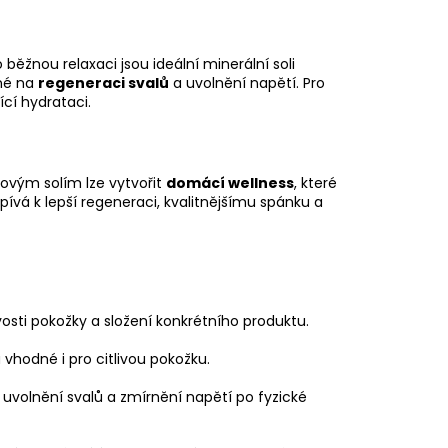
 běžnou relaxaci jsou ideální minerální soli
ené na
regeneraci svalů
a uvolnění napětí. Pro
cí hydrataci.
lovým solím lze vytvořit
domácí wellness
, které
pívá k lepší regeneraci, kvalitnějšímu spánku a
livosti pokožky a složení konkrétního produktu.
u vhodné i pro citlivou pokožku.
volnění svalů a zmírnění napětí po fyzické