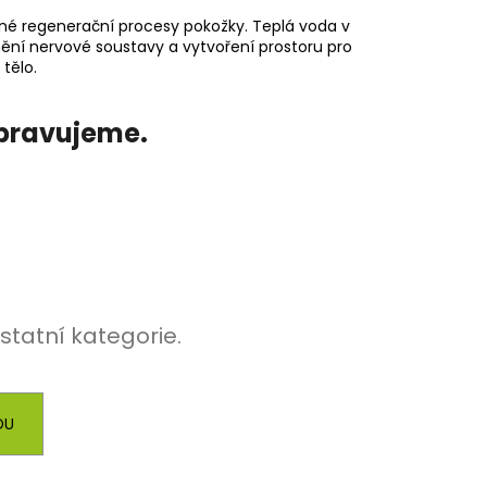
ené regenerační procesy pokožky. Teplá voda v
dnění nervové soustavy a vytvoření prostoru pro
tělo.
ipravujeme.
statní kategorie.
DU