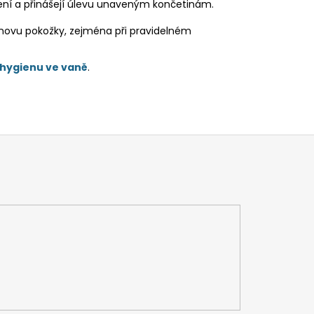
vení a přinášejí úlevu unaveným končetinám.
bnovu pokožky, zejména při pravidelném
 hygienu ve vaně
.