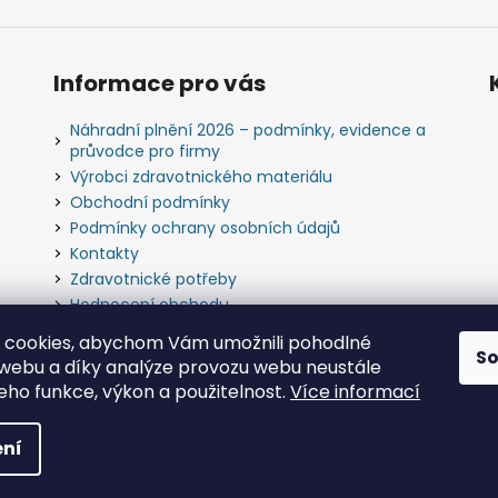
Informace pro vás
Náhradní plnění 2026 – podmínky, evidence a
průvodce pro firmy
Výrobci zdravotnického materiálu
Obchodní podmínky
Podmínky ochrany osobních údajů
Kontakty
Zdravotnické potřeby
Hodnocení obchodu
Slovník pojmů
 cookies, abychom Vám umožnili pohodlné
S
 webu a díky analýze provozu webu neustále
jeho funkce, výkon a použitelnost.
Více informací
bchod s.r.o.
. Všechna práva vyhrazena.
ní
o.