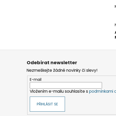
Z
á
Odebírat newsletter
p
Nezmeškejte žádné novinky či slevy!
a
t
E-mail
í
Vložením e-mailu souhlasíte s
podmínkami o
PŘIHLÁSIT SE