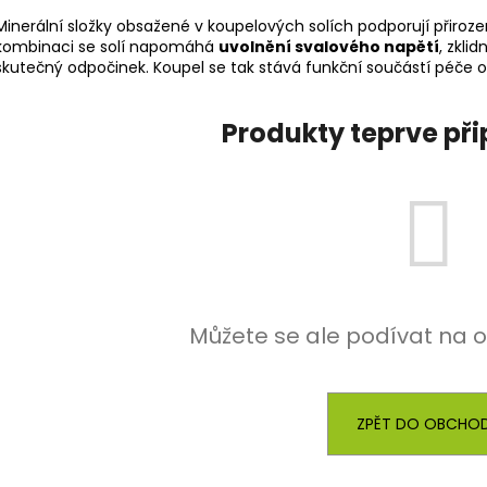
Minerální složky obsažené v koupelových solích podporují přiroz
kombinaci se solí napomáhá
uvolnění svalového napětí
, zkli
skutečný odpočinek. Koupel se tak stává funkční součástí péče o 
Produkty teprve př
Můžete se ale podívat na o
ZPĚT DO OBCHO