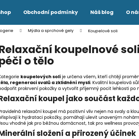
shop
Obchodní podmínky
Náš blog
O ná
rogerie
Mýdla a sprchové gely
Koupelové soli
Co potřebujete najít?
Relaxační koupelnové sol
péči o tělo
HLEDAT
Kategorie
koupelových solí
je určena všem, kteří chtějí proměn
těla, regeneraci svalů a zklidnění mysli
. Kvalitní koupelová 
Doporučujeme
podpořit prokrvení pokožky a vytvořit příjemný pocit lehkosti po
Relaxační koupel jako součást každ
Pravidelná relaxační koupel má pozitivní vliv nejen na svaly a kl
přispívají k hydrataci pokožky, pomáhají ulevit unaveným nohám
Jsou vhodné jak pro běžnou domácnost, tak pro wellness provozy,
Minerální složení a přirozený účinek