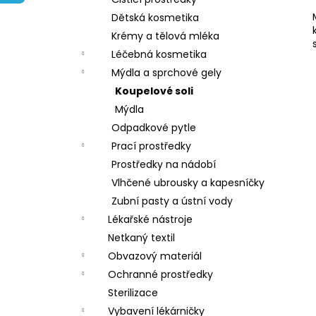
l
Dětská kosmetika
Krémy a tělová mléka
Léčebná kosmetika
Mýdla a sprchové gely
Koupelové soli
Mýdla
Odpadkové pytle
Prací prostředky
Prostředky na nádobí
Vlhčené ubrousky a kapesníčky
Zubní pasty a ústní vody
Lékařské nástroje
Netkaný textil
Obvazový materiál
Ochranné prostředky
Sterilizace
Vybavení lékárničky