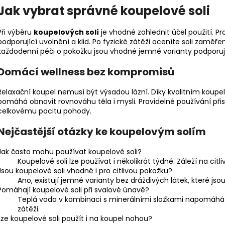
Jak vybrat správné koupelové soli
Při výběru
koupelových solí
je vhodné zohlednit účel použití. Pro
podporující uvolnění a klid. Po fyzické zátěži oceníte soli zaměř
každodenní péči o pokožku jsou vhodné jemné varianty podporují
Domácí wellness bez kompromisů
Relaxační koupel nemusí být výsadou lázní. Díky kvalitním koupe
pomáhá obnovit rovnováhu těla i mysli. Pravidelné používání přis
celkovému pocitu pohody.
Nejčastější otázky ke koupelovým solím
Jak často mohu používat koupelové soli?
Koupelové soli lze používat i několikrát týdně. Záleží na cit
Jsou koupelové soli vhodné i pro citlivou pokožku?
Ano, existují jemné varianty bez dráždivých látek, které jso
Pomáhají koupelové soli při svalové únavě?
Teplá voda v kombinaci s minerálními složkami napomáhá u
zátěži.
Lze koupelové soli použít i na koupel nohou?