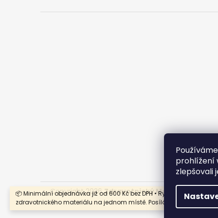
Používáme
prohlížení
zlepšovali 
Copyright 2026
Zdravotnický Materiál - Velkoo
📦 Minimální objednávka již od 600 Kč bez DPH • Rychlý nákup
Nastave
zdravotnického materiálu na jednom místě. Posíláme i na Slovensk