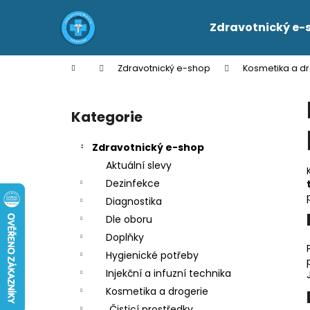
K
Přejít
na
o
Zdravotnický e-
obsah
Zpět
Zpět
š
do
do
í
Domů
Zdravotnický e-shop
Kosmetika a d
k
obchodu
obchodu
P
o
Kategorie
Přeskočit
s
kategorie
t
Zdravotnický e-shop
r
Aktuální slevy
a
Dezinfekce
n
Diagnostika
n
Dle oboru
í
Doplňky
p
Hygienické potřeby
a
Injekční a infuzní technika
n
Kosmetika a drogerie
e
Čisticí prostředky