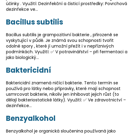
k
účinky . Využití: Dezinfekční a čisticí prostředky: Povrchová
a
o
dezinfekce ve…
j
v
Bacillus subtilis
í
ý
t
c
Bacillus subtilis je grampozitivní bakterie , přirozeně se
?
h
vyskytující v půdě. Je známá svou schopnosti tvořit
p
odolné spory , které jí umožní přežít i v nepříznivých
podmínkách. Využití: ✅ V potravinářství – při fermentaci a
o
jako biologický…
j
Baktericidní
m
HLEDAT
ů
Baktericidní znamená ničící bakterie. Tento termín se
používá pro látky nebo přípravky, které mají schopnost
usmrcovat bakterie, nikoliv jen inhibovat jejich růst (to
D
dělají bakteriostatické látky). Využití: ✅ Ve zdravotnictví –
o
dezinfekce…
p
o
Benzyalkohol
r
u
Benzyalkohol je organická sloučenina používaná jako