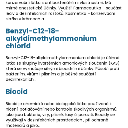
č
konzervační látka s antibakteriálními vlastnostmi. Má
u
mírně anestetické účinky. Využití: Farmaceutika – součást
j
léčiv a dezinfekčních roztoků. Kosmetika – konzervační
e
složka v krémech a…
m
Benzyl-C12-18-
e
alkyldimethylammonium
chlorid
Benzyl-C12-18-alkyldimethylammonium chlorid je účinná
látka ze skupiny kvartérních amoniových sloučenin (KAS),
která se vyznačuje silnými biocidními účinky. Působí proti
bakteriím, virům i plísním a je běžně součástí
dezinfekčních…
Biocid
Biocid je chemická nebo biologická látka používaná k
ničení, potlačování nebo kontrole škodlivých organismů,
jako jsou bakterie, viry, plísně, řasy či paraziti. Biocidy se
využívají v dezinfekčních prostředcích , při ochraně
materiálů a jako…