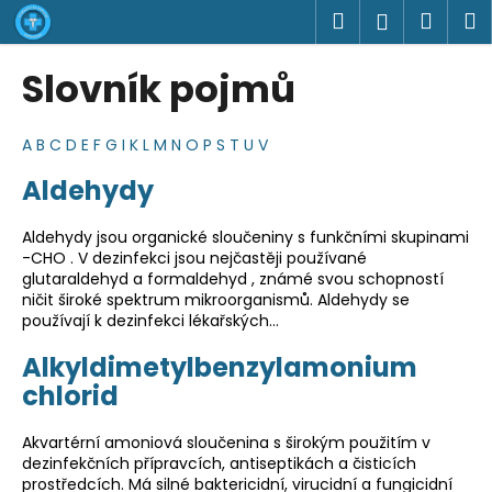
K
Přejít
Hledat
Náku
M
Přihlášen
na
o
obsah
Zpět
Zpět
košík
š
Slovník pojmů
í
C
k
o
A
B
C
D
E
F
G
I
K
L
M
N
O
P
S
T
U
V
p
V
Aldehydy
o
ý
t
p
Aldehydy jsou organické sloučeniny s funkčními skupinami
ř
i
-CHO . V dezinfekci jsou nejčastěji používané
glutaraldehyd a formaldehyd , známé svou schopností
e
s
ničit široké spektrum mikroorganismů. Aldehydy se
b
s
používají k dezinfekci lékařských…
u
l
Alkyldimetylbenzylamonium
j
o
chlorid
e
v
t
n
Akvartérní amoniová sloučenina s širokým použitím v
e
í
dezinfekčních přípravcích, antiseptikách a čisticích
n
prostředcích. Má silné baktericidní, virucidní a fungicidní