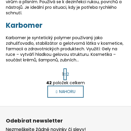
virům a plísním. Používá se k dezinfekci rukou, povrchů a
nástrojů. Je ideální pro situaci, kdy je potřeba rychlého
schnutí.
Karbomer
Karbomer je syntetický polymer používaný jako
zahušťovadlo, stabilizátor a gelotvorná látka v kosmetice,
farmacii a zdravotnických produktech. Využití: Gely na
ruce – vytváří hladkou gelovou strukturu. Kosmetika –
součást krémů, šamponů, zubních…
S
1
2
t
r
42
položek celkem
O
á
v
NAHORU
n
l
k
o
á
Z
v
d
á
á
a
Odebírat newsletter
n
p
c
í
Nezmeškejte žádné novinky či slevy!
í