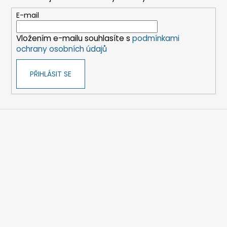
a
p
t
E-mail
r
í
v
Vložením e-mailu souhlasíte s
podmínkami
k
ochrany osobních údajů
y
v
PŘIHLÁSIT SE
ý
p
i
s
u