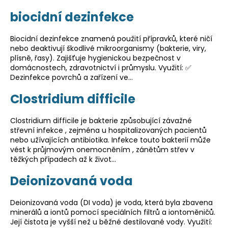
biocidní dezinfekce
Biocidní dezinfekce znamená použití přípravků, které ničí
nebo deaktivují škodlivé mikroorganismy (bakterie, viry,
plísně, řasy). Zajišťuje hygienickou bezpečnost v
domácnostech, zdravotnictví i průmyslu. Využití: ✅
Dezinfekce povrchů a zařízení ve…
Clostridium difficile
Clostridium difficile je bakterie způsobující závažné
střevní infekce , zejména u hospitalizovaných pacientů
nebo užívajících antibiotika. Infekce touto bakterií může
vést k průjmovým onemocněním , zánětům střev v
těžkých případech až k život…
Deionizovaná voda
Deionizovaná voda (DI voda) je voda, která byla zbavena
minerálů a iontů pomocí speciálních filtrů a iontoměničů.
Její čistota je vyšší než u běžné destilované vody. Využití: