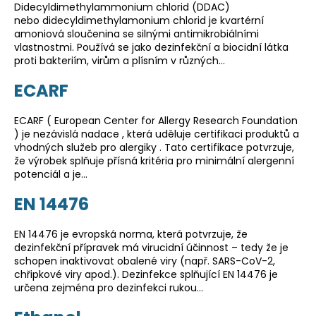
Didecyldimethylammonium chlorid (DDAC)
nebo didecyldimethylamonium chlorid je kvartérní
amoniová sloučenina se silnými antimikrobiálními
vlastnostmi. Používá se jako dezinfekční a biocidní látka
proti bakteriím, virům a plísním v různých…
ECARF
ECARF ( European Center for Allergy Research Foundation
) je nezávislá nadace , která uděluje certifikaci produktů a
vhodných služeb pro alergiky . Tato certifikace potvrzuje,
že výrobek splňuje přísná kritéria pro minimální alergenní
potenciál a je…
EN 14476
EN 14476 je evropská norma, která potvrzuje, že
dezinfekční přípravek má virucidní účinnost – tedy že je
schopen inaktivovat obalené viry (např. SARS-CoV-2,
chřipkové viry apod.). Dezinfekce splňující EN 14476 je
určena zejména pro dezinfekci rukou…