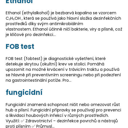
Ethanol
Ethanol (ethylalkohol) je bezbarvá kapalina se vzorcem
C₂H₅OH , která se používá jako hlavní složka dezinfekčních
prostředků díky svým antimikrobiálním
vlastnostem. Ethanol účinně ničí bakterie, viry a plísně, což
je klíčové pro dezinfekci…
FOB test
FOB test (fobtest) je diagnostické vyšetření, které
detekuje skrytou (okultní) krev ve stolici. Pomáhá
upozornit na možné krvácení v trávicím traktu a používá
se hlavně při preventivním screeningu nebo při podezření
na gastrointestinální potíže. Pro…
fungicidní
Fungicidní znamená schopnost ničit nebo omezovat růst
hub a plísní. Fungicidní přípravky se používají pro prevenci
a likvidaci houbových infekcí v různých prostředích.
Využití: ✅ Zdravotnictví – dezinfekce povrchů a nástrojů
proti plísním ✅ Průmysl…