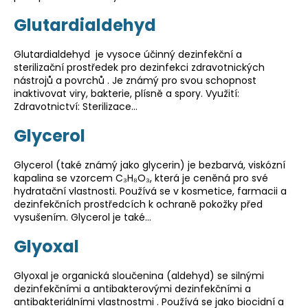
Glutardialdehyd
Glutardialdehyd je vysoce účinný dezinfekční a
sterilizační prostředek pro dezinfekci zdravotnických
nástrojů a povrchů . Je známý pro svou schopnost
inaktivovat viry, bakterie, plísně a spory. Využití:
Zdravotnictví: Sterilizace…
Glycerol
Glycerol (také známý jako glycerin) je bezbarvá, viskózní
kapalina se vzorcem C₃H₈O₃, která je ceněná pro své
hydratační vlastnosti. Používá se v kosmetice, farmacii a
dezinfekčních prostředcích k ochraně pokožky před
vysušením. Glycerol je také…
Glyoxal
Glyoxal je organická sloučenina (aldehyd) se silnými
dezinfekčními a antibakterovými dezinfekčními a
antibakteriálními vlastnostmi . Používá se jako biocidní a