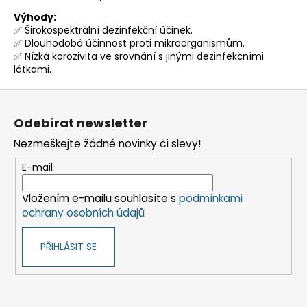
a
Výhody:
✅ Širokospektrální dezinfekční účinek.
j
✅ Dlouhodobá účinnost proti mikroorganismům.
í
✅ Nízká korozivita ve srovnání s jinými dezinfekčními
t
látkami.
?
Z
á
Odebírat newsletter
p
Nezmeškejte žádné novinky či slevy!
a
HLEDAT
t
E-mail
í
Vložením e-mailu souhlasíte s
podmínkami
ochrany osobních údajů
D
o
p
PŘIHLÁSIT SE
o
r
u