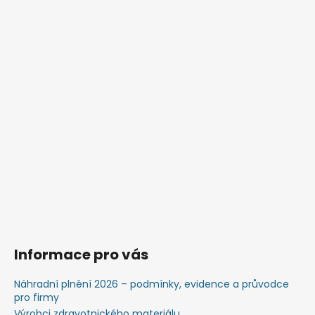
č
u
j
e
m
e
Informace pro vás
Náhradní plnění 2026 – podmínky, evidence a průvodce
pro firmy
Výrobci zdravotnického materiálu