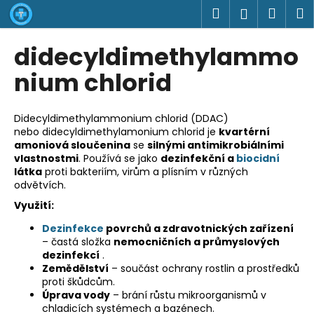
K
Přejít
Hledat
Náku
M
Přihlášen
na
o
obsah
Zpět
Zpět
košík
š
didecyldimethylammo
í
C
nium chlorid
k
o
p
Didecyldimethylammonium chlorid (DDAC)
o
nebo didecyldimethylamonium chlorid je
kvartérní
amoniová sloučenina
se
silnými antimikrobiálními
t
vlastnostmi
. Používá se jako
dezinfekční a
biocidní
ř
látka
proti bakteriím, virům a plísním v různých
e
odvětvích.
b
Využití:
u
Dezinfekce
povrchů a zdravotnických zařízení
j
– častá složka
nemocničních a průmyslových
e
dezinfekcí
.
Zemědělství
– součást ochrany rostlin a prostředků
t
proti škůdcům.
e
Úprava vody
– brání růstu mikroorganismů v
chladicích systémech a bazénech.
n