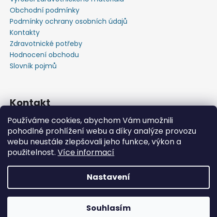
Obchodní podmínky
Podmínky ochrany osobních údajů
Kontakty
Zdravotnické potřeby
Hodnocení obchodu
Slovník pojmů
Kontakt
Používáme cookies, abychom Vám umožnili
+420603583759 ,+420734720049
pohodlné prohlížení webu a díky analýze provozu
https://www.facebook.com/profile.php?id=615793934
webu neustále zlepšovali jeho funkce, výkon a
37445
použitelnost.
Více informací
https://www.youtube.com/@michalverner7685
Nastavení
Vytvořil Shoptet
📦 Minimální objednávka již od 600 Kč bez DPH • Rychlý
Copyright 2026
Zdravotnický Materiál - Velkoobchod
nákup zdravotnického materiálu na jednom místě.
Souhlasím
s.r.o.
. Všechna práva vyhrazena.
Posíláme i na Slovensko.