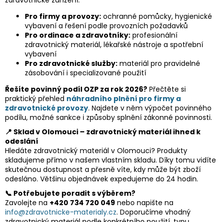
Pro firmy a provozy:
ochranné pomůcky, hygienické
vybavení a řešení podle provozních požadavků
Pro ordinace a zdravotníky:
profesionální
zdravotnický materiál, lékařské nástroje a spotřební
vybavení
Pro zdravotnické služby:
materiál pro pravidelné
zásobování i specializované použití
Řešíte povinný podíl OZP za rok 2026?
Přečtěte si
praktický přehled
náhradního plnění pro firmy a
zdravotnické provozy
. Najdete v něm výpočet povinného
podílu, možné sankce i způsoby splnění zákonné povinnosti.
📍 Sklad v Olomouci – zdravotnický materiál ihned k
odeslání
Hledáte zdravotnický materiál v Olomouci? Produkty
skladujeme přímo v našem vlastním skladu. Díky tomu vidíte
skutečnou dostupnost a přesně víte, kdy může být zboží
odesláno. Většinu objednávek expedujeme do 24 hodin.
📞 Potřebujete poradit s výběrem?
Zavolejte na
+420 734 720 049
nebo napište na
info@zdravotnicke-materialy.cz
. Doporučíme vhodný
zdravotnický materiál podle konkrétního použití, typu