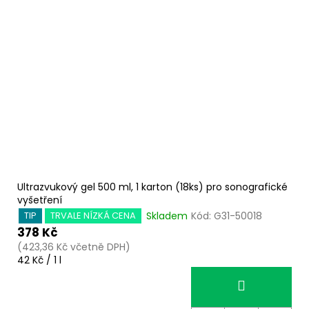
Ultrazvukový gel 500 ml, 1 karton (18ks) pro sonografické
vyšetření
Skladem
Kód:
G31-50018
TIP
TRVALE NÍZKÁ CENA
378 Kč
(423,36 Kč včetně DPH)
Měrná
42 Kč / 1 l
cena: