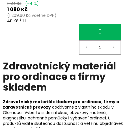
1 134 Kč
(–4 %)
1 080 Kč
(1 209,60 Kč včetně DPH)
Měrná
40 Kč / 1 l
cena:
Zdravotnický materiál
pro ordinace a firmy
skladem
Zdravotnický materiál skladem pro ordinace, firmy a
zdravotnické provozy
dodáváme z vlastního skladu v
Olomouci. Vyberte si dezinfekce, obvazový materiál,
diagnostiku, ochranné pomůcky i vybavení ordinací. U
produktů vidíte skutečnou dostupnost a většinu objednávek