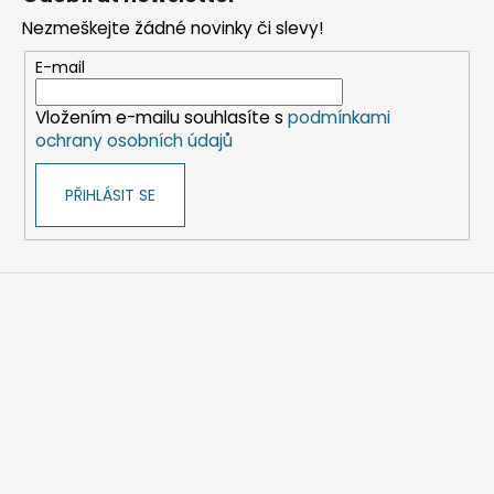
p
Nezmeškejte žádné novinky či slevy!
a
t
E-mail
í
Vložením e-mailu souhlasíte s
podmínkami
ochrany osobních údajů
PŘIHLÁSIT SE