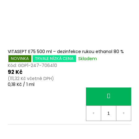
VITASEPT E75 500 ml – dezinfekce rukou ethanol 80 %
Skladem
NOVINKA
TRVALE NÍZKÁ CENA
Kód:
GDP1-247-706410
92 Kč
(111,32 Kč včetně DPH)
Měrná
0,18 Kč / 1 ml
cena: