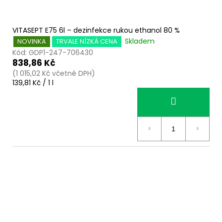
VITASEPT E75 6l – dezinfekce rukou ethanol 80 %
Skladem
NOVINKA
TRVALE NÍZKÁ CENA
Kód:
GDP1-247-706430
838,86 Kč
(1 015,02 Kč včetně DPH)
Měrná
139,81 Kč / 1 l
cena: