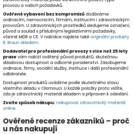
provozu a vašich požadavků.
Ověřené vybavení bez kompromisů
dodáváme
ordinacím, nemocnicím, firmám, institucím i zdravotnickým
provozům. U zdravotnických prostředků sledujeme označení,
původ a soulad s příslušnými legislativními požadavky,
včetně MDR a CE. V nabídce najdete také
originální produkty
B. Braun skladem
.
Dodavatel pro profesionální provozy s více než 25 lety
praxe
vám nabízí ověřený původ produktů, skutečnou
skladovou dostupnost a odborné poradenství. Zásobujeme
ordinace, firmy, sociální služby, instituce i další profesionální
odběratele.
Dostupnost produktů uvádíme podle skutečného stavu
vlastního skladu v Olomouci. U každé položky proto vidíte,
zda je zdravotnický materiál skladem a připraven k odeslání.
Zvolte způsob nákupu:
nakupovat zdravotnický materiál
online
.
Ověřené recenze zákazníků – proč
u nás nakupují