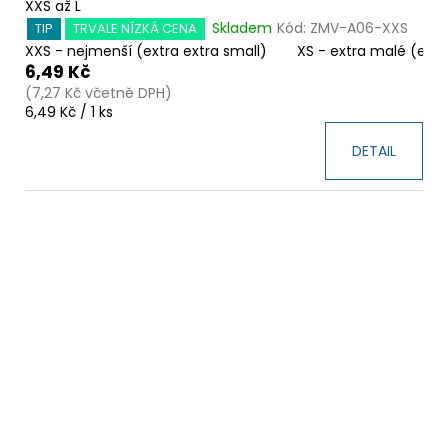
m
XXS až L
Skladem
Kód:
ZMV-A06-XXS
TIP
TRVALE NÍZKÁ CENA
y
XXS - nejmenší (extra extra small)
XS - extra malé (extr
s
6,49 Kč
(7,27 Kč včetně DPH)
k
Měrná
6,49 Kč / 1 ks
cena:
l
DETAIL
a
d
e
m