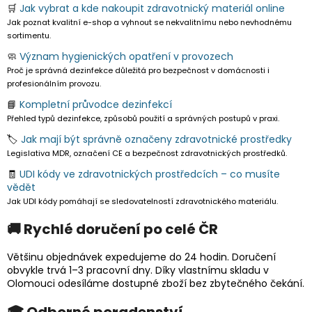
🛒
Jak vybrat a kde nakoupit zdravotnický materiál online
Jak poznat kvalitní e-shop a vyhnout se nekvalitnímu nebo nevhodnému
sortimentu.
🧼
Význam hygienických opatření v provozech
Proč je správná dezinfekce důležitá pro bezpečnost v domácnosti i
profesionálním provozu.
📘
Kompletní průvodce dezinfekcí
Přehled typů dezinfekce, způsobů použití a správných postupů v praxi.
🏷️
Jak mají být správně označeny zdravotnické prostředky
Legislativa MDR, označení CE a bezpečnost zdravotnických prostředků.
🧾
UDI kódy ve zdravotnických prostředcích – co musíte
vědět
Jak UDI kódy pomáhají se sledovatelností zdravotnického materiálu.
🚚 Rychlé doručení po celé ČR
Většinu objednávek expedujeme do 24 hodin. Doručení
obvykle trvá 1–3 pracovní dny. Díky vlastnímu skladu v
Olomouci odesíláme dostupné zboží bez zbytečného čekání.