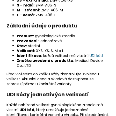
XS – extra malá:
ZMV-A06-XS
S – malá:
ZMV-A06-S
M – střední:
ZMV-A06-M
L – velká:
ZMV-A06-L
Základní údaje o produktu
Produkt:
gynekologické zrcadlo
Provedení:
jednorázové
Stav:
sterilní
Velikosti:
XXS, XS, S, M a L
Identifikace:
každá velikost má vlastní
UDI kód
Značka uvedená u produktu:
Medical Device
Co., LTD
Před vložením do košíku vždy zkontrolujte zvolenou
velikost. Aktuální cena a skladová dostupnost se
zobrazují přímo u konkrétní varianty.
UDI kódy jednotlivých velikostí
Každá nabízená velikost gynekologického zrcadla má
vlastní
UDI kód
, který umožňuje jednoznačně
identifikovat konkrétní variantu výrobku. Při objednávání,