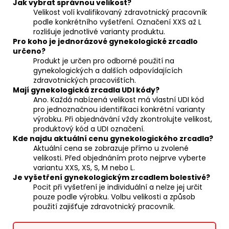
Jak vybrat správnou velikost?
Velikost volí kvalifikovaný zdravotnický pracovník
podle konkrétního vyšetření. Označení XXS až L
rozlišuje jednotlivé varianty produktu.
Pro koho je jednorázové gynekologické zrcadlo
určeno?
Produkt je určen pro odborné použití na
gynekologických a dalších odpovídajících
zdravotnických pracovištích.
Mají gynekologická zrcadla UDI kódy?
Ano. Každá nabízená velikost má vlastní UDI kód
pro jednoznačnou identifikaci konkrétní varianty
výrobku. Při objednávání vždy zkontrolujte velikost,
produktový kód a UDI označení.
Kde najdu aktuální cenu gynekologického zrcadla?
Aktuální cena se zobrazuje přímo u zvolené
velikosti. Před objednáním proto nejprve vyberte
variantu XXS, XS, S, M nebo L.
Je vyšetření gynekologickým zrcadlem bolestivé?
Pocit při vyšetření je individuální a nelze jej určit
pouze podle výrobku. Volbu velikosti a způsob
použití zajišťuje zdravotnický pracovník.