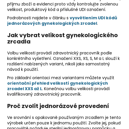
příjmu zboží a evidenci proto vždy kontrolujte zvolenou
velikost, produktový kód a příslušné UDI označení.
Podrobnosti najdete v článku s
vysvětlením UDI kódů
jednorázových gynekologických zrcadel
.
Jak vybrat velikost gynekologického
zrcadla
Volbu velikosti provádí zdravotnický pracovník podle
konkrétního vyšetření. Označení XXS, XS, S, M a L slouží k
rozlišení nabízených variant, nikoli jako samostatný
návod k použití.
Pro základní orientaci mezi variantami můžete využít
orientační přehled velikostí gynekologických
zrcadel XXS až L
. Konečnou volbu velikosti provádí
kvalifikovaný zdravotnický pracovník.
Proč zvolit jednorázové provedení
Ve srovnání s opakovaně používaným zrcadlem je tento
výrobek určen pouze k jednomu použití. Zvolte jej, pokud
pracoviště požaduje sterilní jednorázovou pomůcku a