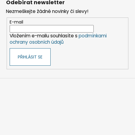
Odebírat newsletter
p
Nezmeškejte žádné novinky či slevy!
a
t
E-mail
í
Vložením e-mailu souhlasíte s
podmínkami
ochrany osobních údajů
PŘIHLÁSIT SE