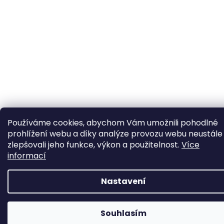
Používáme cookies, abychom Vám umožnili pohodlné
prohlížení webu a díky analýze provozu webu neustále
zlepšovali jeho funkce, výkon a použitelnost.
Více
informací
Nastavení
📦 Minimální objednávka již od 600 Kč bez DPH • Rychlý nákup
zdravotnického materiálu na jednom místě. Posíláme i na
Souhlasím
Slovensko.