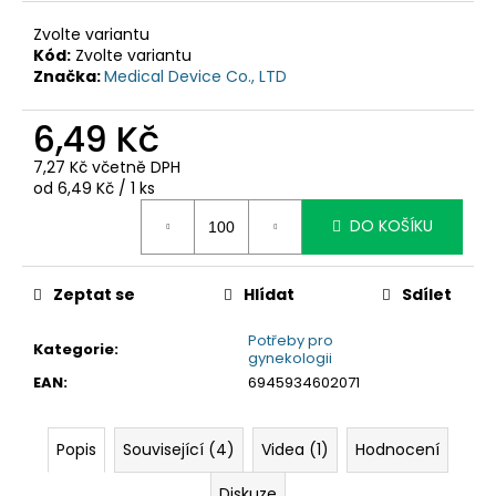
č
u
Zvolte variantu
j
Kód:
Zvolte variantu
e
Značka:
Medical Device Co., LTD
m
e
6,49 Kč
7,27 Kč včetně DPH
Měrná
od 6,49 Kč / 1 ks
cena:
DO KOŠÍKU
Zeptat se
Hlídat
Sdílet
Potřeby pro
Kategorie
:
gynekologii
EAN
:
6945934602071
Popis
Související (4)
Videa (1)
Hodnocení
Diskuze