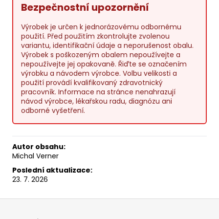
Bezpečnostní upozornění
Výrobek je určen k jednorázovému odbornému
použití. Před použitím zkontrolujte zvolenou
variantu, identifikační údaje a neporušenost obalu.
Výrobek s poškozeným obalem nepoužívejte a
nepoužívejte jej opakovaně. Řiďte se označením
výrobku a návodem výrobce. Volbu velikosti a
použití provádí kvalifikovaný zdravotnický
pracovník. Informace na stránce nenahrazují
návod výrobce, lékařskou radu, diagnózu ani
odborné vyšetření.
Autor obsahu:
Michal Verner
Poslední aktualizace:
23. 7. 2026
Z
á