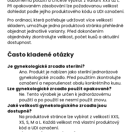
odbornému použití a chcete vybírat z variant XXS až L.
Při opakovaném zásobování lze požadovanou velikost
dohledat podle jejího produktového kódu a UDI označení.
Pro ordinaci, která potřebuje udržovat více velikostí
skladem, umožňuje jedna produktová stránka přehledně
objednat jednotlivé varianty. Před dokončením
objednávky zkontrolujte velikost, počet kusů a aktuální
dostupnost.
Často kladené otázky
Je gynekologické zrcadlo sterilní?
Ano. Produkt je nabízen jako sterilní jednorázové
gynekologické zrcadlo. Před použitím zkontrolujte
označení a neporušenost obalu konkrétního kusu.
Lze gynekologické zrcadlo použít opakovaně?
Ne. Tento výrobek je určen k jednorázovému
použití a po použití se nesmí použít znovu.
Jaké velikosti gynekologického zrcadla jsou
dostupné?
Na produktové stránce lze vybírat z velikostí XXS,
XS, S, M a L. Každá velikost má vlastní produktový
kód a UDI označení.