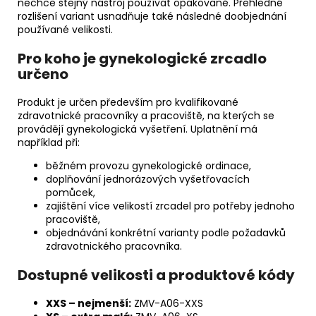
nechce stejný nástroj používat opakovaně. Přehledné
rozlišení variant usnadňuje také následné doobjednání
používané velikosti.
Pro koho je gynekologické zrcadlo
určeno
Produkt je určen především pro kvalifikované
zdravotnické pracovníky a pracoviště, na kterých se
provádějí gynekologická vyšetření. Uplatnění má
například při:
běžném provozu gynekologické ordinace,
doplňování jednorázových vyšetřovacích
pomůcek,
zajištění více velikostí zrcadel pro potřeby jednoho
pracoviště,
objednávání konkrétní varianty podle požadavků
zdravotnického pracovníka.
Dostupné velikosti a produktové kódy
XXS – nejmenší:
ZMV-A06-XXS