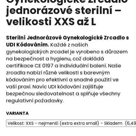
je
a
jednorázové sterilní –
0,0
z
j
velikosti XXS až L
5
í
hvězdiček.
t
Sterilní Jednorázové Gynekologické Zrcadlo s
?
UDI Kódováním.
Každé z našich
gynekologických zrcadel je vyrobeno s důrazem
na bezpečnost a hygienu, což dokládá
certifikace CE 0197 a individuální balení. Naše
HLEDAT
zrcadla nabízí různé velikosti s barevným
kódováním pro efektivní a snadné použití ve
vaší praxi. Navíc UDI kódování zajišťuje
bezpečnou sledovatelnost a splňuje všechny
D
regulativní požadavky.
o
p
VARIANTA
o
r
u