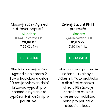
Močový sáček Agmed
Zelený Bažant PH 1 l
s křížovou výpustí –
pro muže
2000ml (10ks) a
Skladem
Skladem
hadička 90cm
89,44 Kč včetně DPH
62,44 Kč včetně DPH
79,86 Kč
51,60 Kč
Měrná
Měrná
7,99 Kč / 1 ks
51,60 Kč / 1 ks
cena:
cena:
DO KOŠÍKU
DO KOŠÍKU
Sterilní močový sáček
Láhev na moč pro muže
Agmed s objemem 2
Bažant PH Zelený s
litry a hadičkou o délce
víčkem 1l: Tato praktická
90 cm je vybaven dolní
a diskrétní močová
křížovou výpustí pro
láhev v PE sáčku je
snadné a hygienické
ideální pro muže s
vyprázdnění. Ideální pro
omezenou mobilitou
použití ve...
nebo pro použití v
situacích, kde...