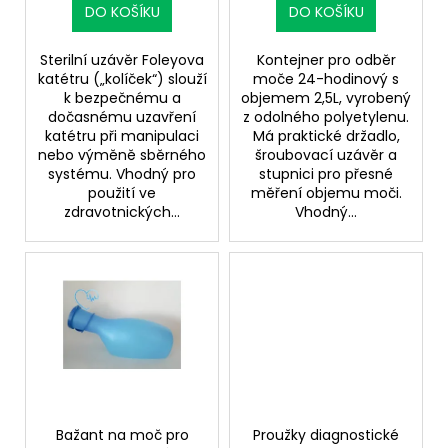
ů
DO KOŠÍKU
DO KOŠÍKU
Sterilní uzávěr Foleyova
Kontejner pro odběr
katétru („kolíček“) slouží
moče 24-hodinový s
k bezpečnému a
objemem 2,5L, vyrobený
dočasnému uzavření
z odolného polyetylenu.
katétru při manipulaci
Má praktické držadlo,
nebo výměně sběrného
šroubovací uzávěr a
systému. Vhodný pro
stupnici pro přesné
použití ve
měření objemu moči.
zdravotnických...
Vhodný...
Bažant na moč pro
Proužky diagnostické