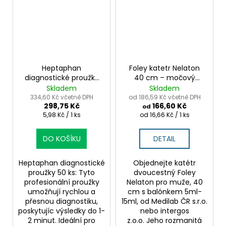
Heptaphan
Foley katetr Nelaton
diagnostické proužky
40 cm – močový
na moč – testování 7
katetr s balónkem pro
Skladem
Skladem
parametrů
muže 10ks
334,60 Kč včetně DPH
od 186,59 Kč včetně DPH
298,75 Kč
166,60 Kč
od
Měrná
Měrná
5,98 Kč / 1 ks
od 16,66 Kč / 1 ks
cena:
cena:
DO KOŠÍKU
DETAIL
Heptaphan diagnostické
Objednejte katétr
proužky 50 ks: Tyto
dvoucestný Foley
profesionální proužky
Nelaton pro muže, 40
umožňují rychlou a
cm s balónkem 5ml-
přesnou diagnostiku,
15ml, od Medilab ČR s.r.o.
poskytujíc výsledky do 1-
nebo intergos
2 minut. Ideální pro
z.o.o. Jeho rozmanitá