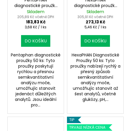
PentaPHAN
HexaPHAN
diagnostické proužky
diagnostické proužky
50 ks – komplexní
na moč – analýza 6
Skladem
Skladem
analýza moči
parametrů
205,89 Kč včetně DPH
305,91 Kč včetně DPH
183,83 Kč
273,13 Kč
Měrná
Měrná
3,68 Kč / 1 ks
5,46 Kč / 1 ks
cena:
cena:
DO KOŠÍKU
DO KOŠÍKU
Pentaphan diagnostické
HexaPHAN Diagnostické
proužky 50 ks: Tyto
Proužky 50 ks: Tyto
proužky poskytují
proužky nabízejí rychlý a
rychlou a přesnou
přesný způsob
semikvantitativní
semikvantitativní
analýzu moče,
analýzy moče,
umožňujíc stanovit
umožňujíc stanovit až
jedenáct důležitých
šest analytů, včetně
analytů. Jsou ideální
glukózy, pH,...
pro...
TIP
TRVALE NÍZKÁ CENA