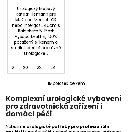
Urologický Močový
Katetr Tiemann pro
Muže od Medilab ČR
nebo Intergos , 40cm s
Balónkem 5-15ml:
Vysoce kvalitní, 100%
potažený silikonem a
sterilní, ideální pro různé
urologické...
12
20
22
24
14
16
18
15
položek celkem
O
v
Komplexní urologické vybavení
l
pro zdravotnická zařízení i
á
d
domácí péči
a
c
Nabízíme
urologické potřeby pro profesionální
í
použití
i domácí péči, určené pro nemocnice, ordinace,