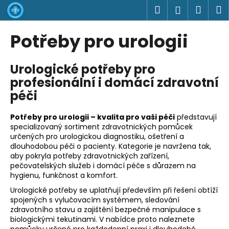
K
Přejít
Hledat
Náku
M
Přihlášen
na
o
obsah
Zpět
Zpět
košík
š
Potřeby pro urologii
í
C
k
Urologické potřeby pro
o
profesionální i domácí zdravotní
p
péči
o
t
Potřeby pro urologii – kvalita pro vaši péči
představují
ř
specializovaný sortiment zdravotnických pomůcek
e
určených pro urologickou diagnostiku, ošetření a
b
dlouhodobou péči o pacienty. Kategorie je navržena tak,
aby pokryla potřeby zdravotnických zařízení,
u
pečovatelských služeb i domácí péče s důrazem na
j
hygienu, funkčnost a komfort.
e
Urologické potřeby se uplatňují především při řešení obtíží
t
spojených s vylučovacím systémem, sledování
zdravotního stavu a zajištění bezpečné manipulace s
e
biologickými tekutinami. V nabídce proto naleznete
n