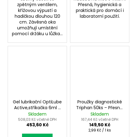
zpětným ventilem,
Přesná, hygienická a
křížovou výpustí a
praktická pro domácí i
hadičkou dlouhou 120
laboratorní použití.
cm. Závěsná oka
umožňují umístění
pomocí držáku u lůžka...
Gel lubrikační OptiLube
Proužky diagnostické
Active,stříkačka 6ml -
Triphan 50ks – Přesné,
antiseptik s lidokainem
rychlé výsledky z moči
Skladem
Skladem
508,03 Kč včetně DPH
167,44 Kč včetně DPH
453,60 Kč
149,50 Kč
Měrná
2,99 Kč / 1 ks
cena: