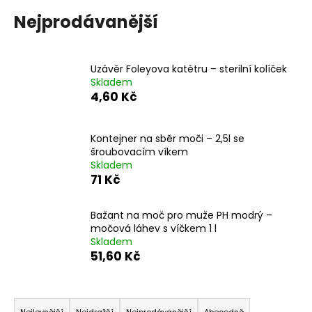
č
u
Nejprodávanější
j
e
m
Uzávěr Foleyova katétru – sterilní kolíček
e
Skladem
4,60 Kč
Kontejner na sběr moči – 2,5l se
šroubovacím víkem
Skladem
71 Kč
Bažant na moč pro muže PH modrý –
močová láhev s víčkem 1 l
Skladem
51,60 Kč
Ř