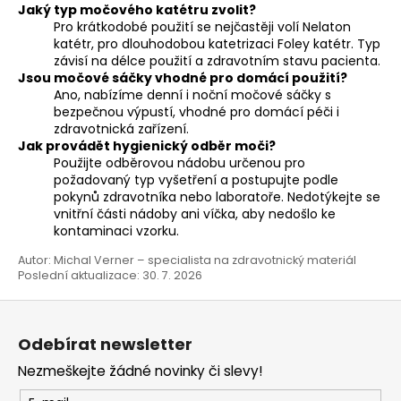
Jaký typ močového katétru zvolit?
Pro krátkodobé použití se nejčastěji volí Nelaton
katétr, pro dlouhodobou katetrizaci Foley katétr. Typ
závisí na délce použití a zdravotním stavu pacienta.
Jsou močové sáčky vhodné pro domácí použití?
Ano, nabízíme denní i noční močové sáčky s
bezpečnou výpustí, vhodné pro domácí péči i
zdravotnická zařízení.
Jak provádět hygienický odběr moči?
Použijte odběrovou nádobu určenou pro
požadovaný typ vyšetření a postupujte podle
pokynů zdravotníka nebo laboratoře. Nedotýkejte se
vnitřní části nádoby ani víčka, aby nedošlo ke
kontaminaci vzorku.
Autor: Michal Verner – specialista na zdravotnický materiál
Poslední aktualizace: 30. 7. 2026
Z
á
Odebírat newsletter
p
Nezmeškejte žádné novinky či slevy!
a