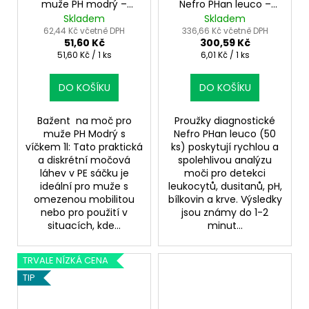
muže PH modrý –
Nefro PHan leuco –
močová láhev s
analýza moči během 2
Skladem
Skladem
víčkem 1 l
minut
62,44 Kč včetně DPH
336,66 Kč včetně DPH
51,60 Kč
300,59 Kč
Měrná
Měrná
51,60 Kč / 1 ks
6,01 Kč / 1 ks
cena:
cena:
DO KOŠÍKU
DO KOŠÍKU
Bažent na moč pro
Proužky diagnostické
muže PH Modrý s
Nefro PHan leuco (50
víčkem 1l: Tato praktická
ks) poskytují rychlou a
a diskrétní močová
spolehlivou analýzu
láhev v PE sáčku je
moči pro detekci
ideální pro muže s
leukocytů, dusitanů, pH,
omezenou mobilitou
bílkovin a krve. Výsledky
nebo pro použití v
jsou známy do 1-2
situacích, kde...
minut...
TRVALE NÍZKÁ CENA
TIP