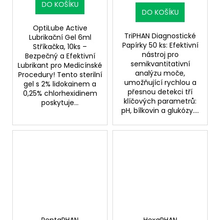
DO KOŠÍKU
DO KOŠÍKU
OptiLube Active
TriPHAN Diagnostické
Lubrikační Gel 6ml
Papírky 50 ks: Efektivní
Stříkačka, 10ks –
nástroj pro
Bezpečný a Efektivní
semikvantitativní
Lubrikant pro Medicínské
analýzu moče,
Procedury! Tento sterilní
umožňující rychlou a
gel s 2% lidokainem a
přesnou detekci tří
0,25% chlorhexidinem
klíčových parametrů:
poskytuje...
pH, bílkovin a glukózy....