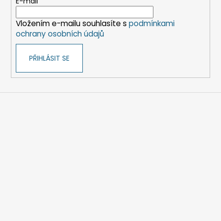
t
E-mail
í
Vložením e-mailu souhlasíte s
podmínkami
ochrany osobních údajů
PŘIHLÁSIT SE