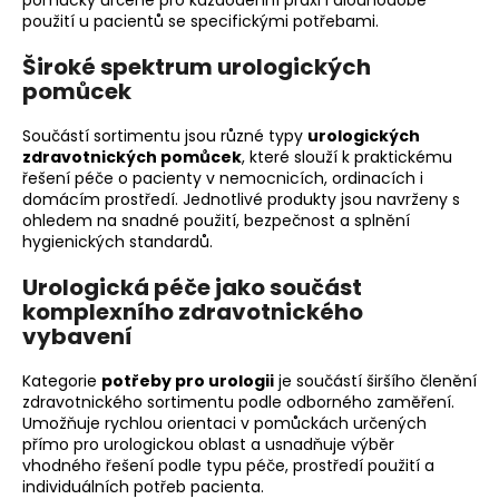
pomůcky určené pro každodenní praxi i dlouhodobé
a
použití u pacientů se specifickými potřebami.
j
Široké spektrum urologických
í
pomůcek
t
Součástí sortimentu jsou různé typy
urologických
?
zdravotnických pomůcek
, které slouží k praktickému
řešení péče o pacienty v nemocnicích, ordinacích i
domácím prostředí. Jednotlivé produkty jsou navrženy s
ohledem na snadné použití, bezpečnost a splnění
hygienických standardů.
HLEDAT
Urologická péče jako součást
komplexního zdravotnického
vybavení
D
o
Kategorie
potřeby pro urologii
je součástí širšího členění
p
zdravotnického sortimentu podle odborného zaměření.
Umožňuje rychlou orientaci v pomůckách určených
o
přímo pro urologickou oblast a usnadňuje výběr
r
vhodného řešení podle typu péče, prostředí použití a
u
individuálních potřeb pacienta.