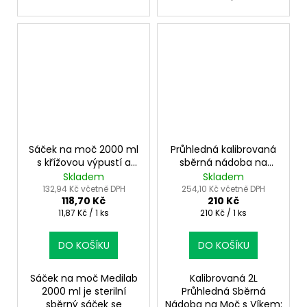
Sáček na moč 2000 ml
Průhledná kalibrovaná
s křížovou výpustí a
sběrná nádoba na
hadičkou 120 cm – 10
moč 2 l s víkem
Skladem
Skladem
ks
132,94 Kč včetně DPH
254,10 Kč včetně DPH
118,70 Kč
210 Kč
Měrná
Měrná
11,87 Kč / 1 ks
210 Kč / 1 ks
cena:
cena:
DO KOŠÍKU
DO KOŠÍKU
Sáček na moč Medilab
Kalibrovaná 2L
2000 ml je sterilní
Průhledná Sběrná
sběrný sáček se
Nádoba na Moč s Víkem: