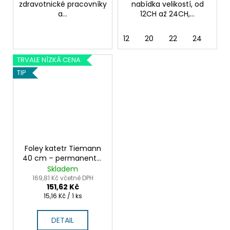
zdravotnické pracovníky
nabídka velikostí, od
a...
12CH až 24CH,...
12
20
22
24
14
TRVALE NÍZKÁ CENA
TIP
Foley katetr Tiemann
40 cm – permanentní
močový katetr pro
Skladem
muže 10ks
169,81 Kč včetně DPH
151,62 Kč
Měrná
15,16 Kč / 1 ks
cena:
DETAIL