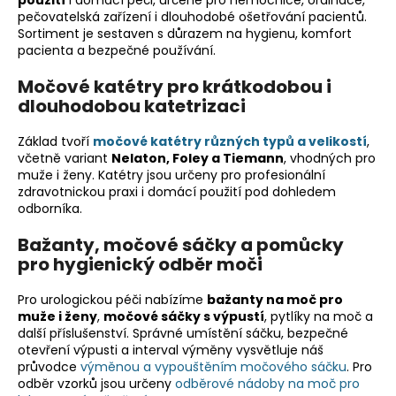
p
pečovatelská zařízení i dlouhodobé ošetřování pacientů.
Sortiment je sestaven s důrazem na hygienu, komfort
r
pacienta a bezpečné používání.
v
k
Močové katétry pro krátkodobou i
y
dlouhodobou katetrizaci
v
ý
Základ tvoří
močové katétry různých typů a velikostí
,
p
včetně variant
Nelaton, Foley a Tiemann
, vhodných pro
i
muže i ženy. Katétry jsou určeny pro profesionální
s
zdravotnickou praxi i domácí použití pod dohledem
odborníka.
u
Bažanty, močové sáčky a pomůcky
pro hygienický odběr moči
Pro urologickou péči nabízíme
bažanty na moč pro
muže i ženy
,
močové sáčky s výpustí
, pytlíky na moč a
další příslušenství. Správné umístění sáčku, bezpečné
otevření výpusti a interval výměny vysvětluje náš
průvodce
výměnou a vypouštěním močového sáčku
. Pro
odběr vzorků jsou určeny
odběrové nádoby na moč pro