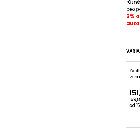
různé
bezp
5% od
auto
VARI
Zvol
vari
151
169,
Měr
od 15
cena