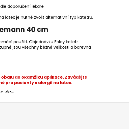
dle doporučení lékaře.
a latex je nutné zvolit alternativní typ katetru.
Tiemann 40 cm
omácí použití. Objednávku Foley katetr
tupné jsou všechny běžné velikosti a barevná
m obalu do okamžiku aplikace. Zavádějte
pro pacienty s alergií na latex.
erialy.cz