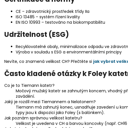
CE – zdravotnický prostředek třídy IIa
ISO 13485 – systém řízení kvality
EN ISO 10993 – testováno na biokompatibilitu
Udržitelnost (ESG)
Recyklovatelné obaly, minimalizace odpadu ve zdravotn
Výroba v souladu s ESG a environmentálními principy
Nevíte, co znamená velikost CH? Přečtěte si
jak vybrat velik
Často kladené otázky k Foley kate
Co je to Tiemann katetr?
Močový mužský katetr se zahnutým koncem, vhodný při
zavádění.
Jaký je rozdíl mezi Tiemannem a Nelatonem?
Tiemann má zahnutý konec, usnadňuje zavedení u komp
typy jsou k dispozici jako Foley (s balónkem).
Jak poznám správnou velikost katetru?
Velikost je uvedena v CH a barvou koncovky (např. CH16 