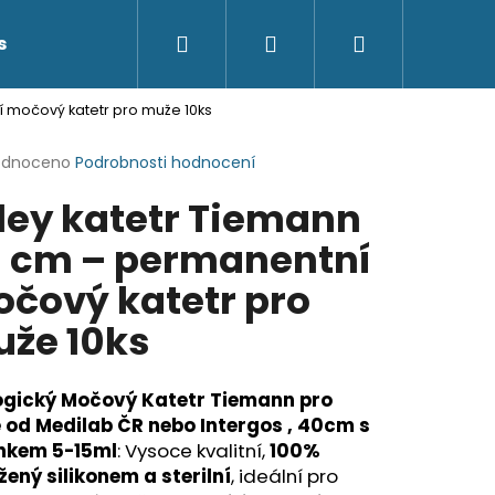
Hledat
Přihlášení
Nákupní
s
Kontakty
 močový katetr pro muže 10ks
košík
rné
odnoceno
Podrobnosti hodnocení
cení
ley katetr Tiemann
ktu
 cm – permanentní
čový katetr pro
ček.
že 10ks
ogický Močový Katetr Tiemann pro
 od Medilab ČR nebo Intergos , 40cm s
nkem 5-15ml
: Vysoce kvalitní,
100%
ený silikonem a sterilní
, ideální pro