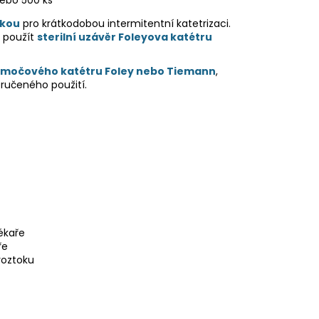
nebo 500 ks
čkou
pro krátkodobou intermitentní katetrizaci.
 použít
sterilní uzávěr Foleyova katétru
močového katétru Foley nebo Tiemann
,
oručeného použití.
ékaře
ře
roztoku