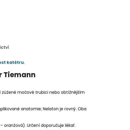
ictví
ost katétru
.
tr Tiemann
 zúžené močové trubici nebo obtížnějším
likované anatomie; Nelaton je rovný. Oba
– oranžová). Určení doporučuje lékař.