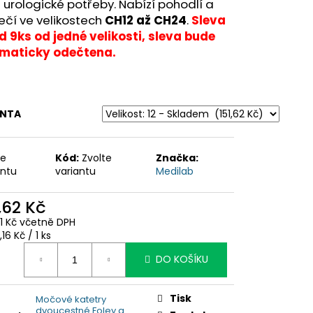
 urologické potřeby. Nabízí pohodlí a
ečí ve velikostech
CH12 až CH24
.
Sleva
 9ks od jedné velikosti, sleva bude
maticky odečtena.
ANTA
te
Kód:
Zvolte
Značka:
antu
variantu
Medilab
,62 Kč
81 Kč včetně DPH
ná
,16 Kč / 1 ks
:
DO KOŠÍKU
Tisk
Močové katetry
dvoucestné Foley a