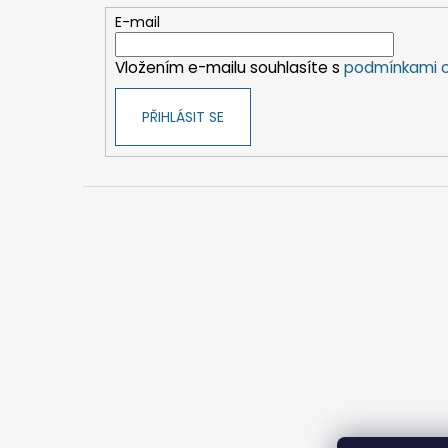
t
E-mail
í
Vložením e-mailu souhlasíte s
podmínkami o
PŘIHLÁSIT SE