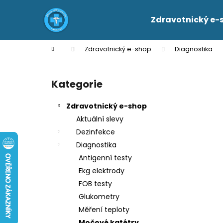
K
Přejít
na
o
Zdravotnický e-
obsah
Zpět
Zpět
š
do
do
í
Domů
Zdravotnický e-shop
Diagnostika
k
obchodu
obchodu
P
o
Kategorie
Přeskočit
s
kategorie
t
Zdravotnický e-shop
r
Aktuální slevy
a
Dezinfekce
n
Diagnostika
n
Antigenní testy
í
Ekg elektrody
p
FOB testy
a
Glukometry
n
Měření teploty
e
Močové katétry