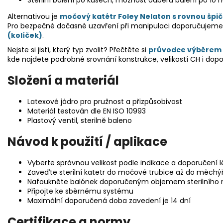
Sterilní balení po kusech, možnost odběru balení po 10 
Alternativou je
močový katétr Foley Nelaton s rovnou špi
Pro bezpečné dočasné uzavření při manipulaci doporučujeme
(kolíček)
.
Nejste si jistí, který typ zvolit? Přečtěte si
průvodce výběrem 
kde najdete podrobné srovnání konstrukce, velikostí CH i dop
Složení a materiál
Latexové jádro pro pružnost a přizpůsobivost
Materiál testován dle EN ISO 10993
Plastový ventil, sterilně baleno
Návod k použití / aplikace
Vyberte správnou velikost podle indikace a doporučení l
Zaveďte sterilní katetr do močové trubice až do měchý
Nafoukněte balónek doporučeným objemem sterilního 
Připojte ke sběrnému systému
Maximální doporučená doba zavedení je 14 dní
Certifikace a normy