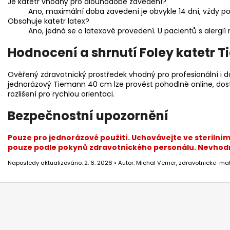
Je katetr vhodný pro dlouhodobé zavedení?
Ano, maximální doba zavedení je obvykle 14 dní, vždy po
Obsahuje katetr latex?
Ano, jedná se o latexové provedení. U pacientů s alergií n
Hodnocení a shrnutí Foley katetr 
Ověřený zdravotnický prostředek vhodný pro profesionální i d
jednorázový Tiemann 40 cm lze provést pohodlně online, dos
rozlišení pro rychlou orientaci.
Bezpečnostní upozornění
Pouze pro jednorázové použití. Uchovávejte ve sterilní
pouze podle pokynů zdravotnického personálu. Nevhodné 
Naposledy aktualizováno: 2. 6. 2026 • Autor: Michal Verner, zdravotnicke-mat