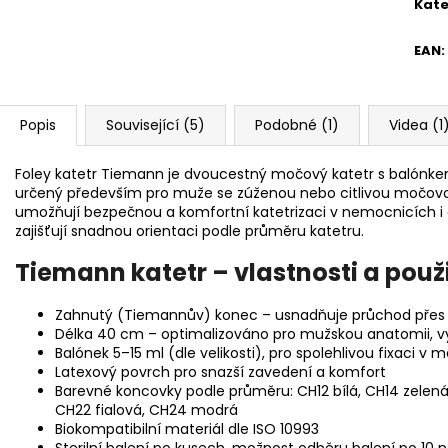
Kate
EAN
:
Popis
Související (5)
Podobné (1)
Videa (1
Foley katetr Tiemann je dvoucestný močový katetr s balón
určený především pro muže se zúženou nebo citlivou močovou t
umožňují bezpečnou a komfortní katetrizaci v nemocnicích i 
zajišťují snadnou orientaci podle průměru katetru.
Tiemann katetr – vlastnosti a použi
Zahnutý (Tiemannův) konec – usnadňuje průchod přes
Délka 40 cm – optimalizováno pro mužskou anatomii, vyu
Balónek 5–15 ml (dle velikosti), pro spolehlivou fixaci v 
Latexový povrch pro snazší zavedení a komfort
Barevné koncovky podle průměru: CH12 bílá, CH14 zelená
CH22 fialová, CH24 modrá
Biokompatibilní materiál dle ISO 10993