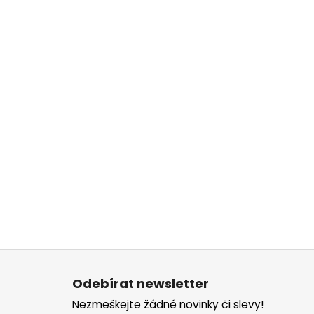
Z
á
Odebírat newsletter
p
Nezmeškejte žádné novinky či slevy!
a