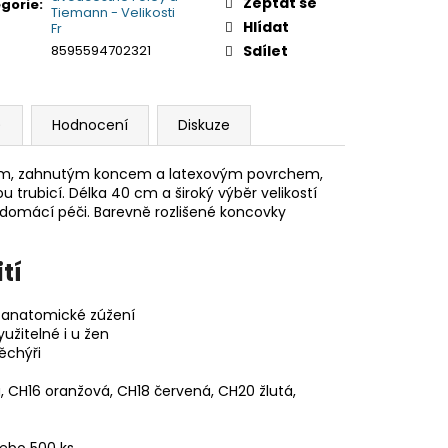
Zeptat se
gorie
:
Tiemann - Velikosti
Hlídat
Fr
8595594702321
Sdílet
)
Hodnocení
Diskuze
kem, zahnutým koncem a latexovým povrchem,
rubicí. Délka 40 cm a široký výběr velikostí
domácí péči. Barevně rozlišené koncovky
tí
 anatomické zúžení
žitelné i u žen
měchýři
, CH16 oranžová, CH18 červená, CH20 žlutá,