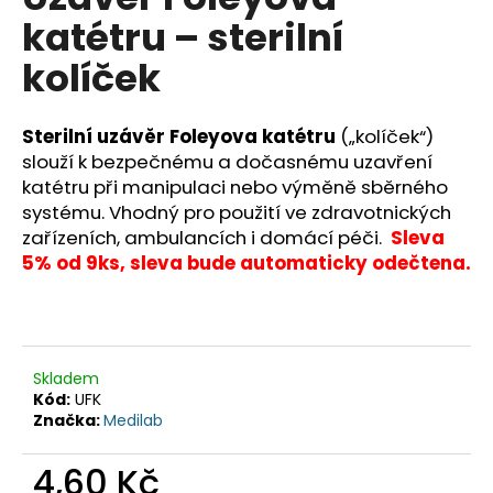
je
a
katétru – sterilní
0,0
z
j
kolíček
5
í
hvězdiček.
t
Sterilní uzávěr Foleyova katétru
(„kolíček“)
?
slouží k bezpečnému a dočasnému uzavření
katétru při manipulaci nebo výměně sběrného
systému. Vhodný pro použití ve zdravotnických
zařízeních, ambulancích i domácí péči.
Sleva
HLEDAT
5% od 9ks, sleva bude automaticky odečtena.
D
o
Skladem
p
Kód:
UFK
o
Značka:
Medilab
r
u
4,60 Kč