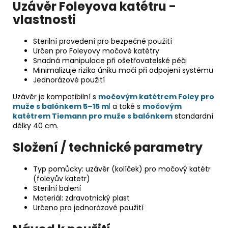
Uzávěr Foleyova katétru -
vlastnosti
Sterilní provedení pro bezpečné použití
Určen pro Foleyovy močové katétry
Snadná manipulace při ošetřovatelské péči
Minimalizuje riziko úniku moči při odpojení systému
Jednorázové použití
Uzávěr je kompatibilní s
močovým katétrem Foley pro
muže s balónkem 5–15 m
l
a také s
močovým
katétrem Tiemann pro muže s balónkem
standardní
délky 40 cm.
Složení / technické parametry
Typ pomůcky: uzávěr (kolíček) pro močový katétr
(foleyův katetr)
Sterilní balení
Materiál: zdravotnický plast
Určeno pro jednorázové použití