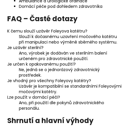
Ambulance a urologické ordinace
Domácí péče pod dohledem zdravotníka
FAQ – Časté dotazy
K čemu slouží uzávěr Foleyova katétru?
Slouží k dočasnému uzavření močového katétru
při manipulaci nebo výměně sběrného systému.
Je uzávěr sterilní?
Ano, výrobek je dodáván ve sterilním balení
určeném pro zdravotnické použití.
Je určen k opakovanému použití?
Ne, jedná se o jednorázový zdravotnický
prostředek.
Je vhodný pro všechny Foleyovy katétry?
Uzávěr je kompatibilní se standardními Foleyovými
močovými katétry.
Lze použít v domácí péči?
Ano, při použití dle pokynů zdravotnického
personálu.
Shrnutí a hlavní výhody