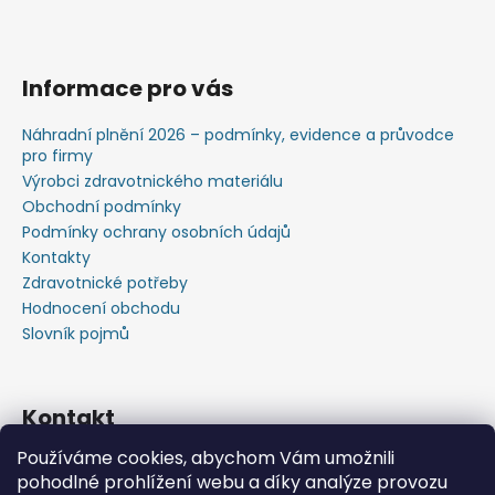
Informace pro vás
Náhradní plnění 2026 – podmínky, evidence a průvodce
pro firmy
Výrobci zdravotnického materiálu
Obchodní podmínky
Podmínky ochrany osobních údajů
Kontakty
Zdravotnické potřeby
Hodnocení obchodu
Slovník pojmů
Kontakt
Používáme cookies, abychom Vám umožnili
+420603583759 ,+420734720049
pohodlné prohlížení webu a díky analýze provozu
https://www.facebook.com/profile.php?id=615793934