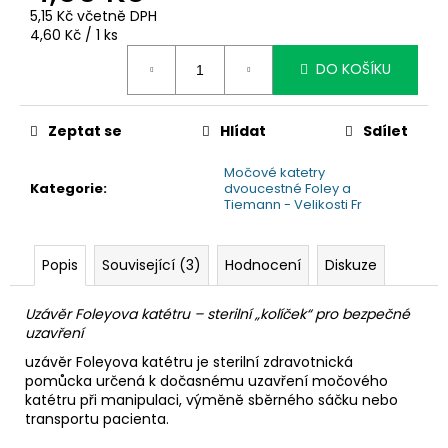
č
5,15 Kč včetně DPH
u
Měrná
4,60 Kč / 1 ks
j
cena:
e
DO KOŠÍKU
m
e
Zeptat se
Hlídat
Sdílet
Močové katetry
Kategorie
:
dvoucestné Foley a
Tiemann - Velikosti Fr
Popis
Související (3)
Hodnocení
Diskuze
Uzávěr Foleyova katétru – sterilní „kolíček“ pro bezpečné
uzavření
uzávěr Foleyova katétru je sterilní zdravotnická
pomůcka určená k dočasnému uzavření močového
katétru při manipulaci, výměně sběrného sáčku nebo
transportu pacienta.