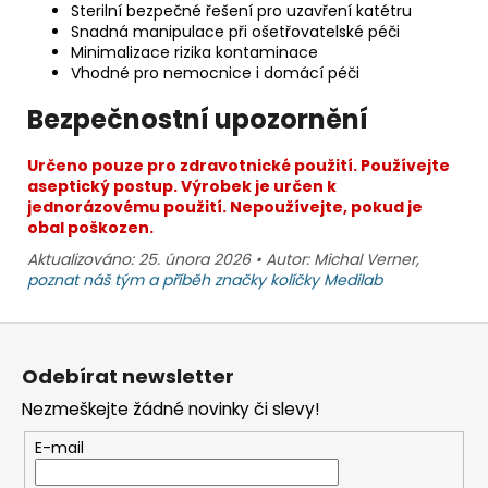
Sterilní bezpečné řešení pro uzavření katétru
Snadná manipulace při ošetřovatelské péči
Minimalizace rizika kontaminace
Vhodné pro nemocnice i domácí péči
Bezpečnostní upozornění
Určeno pouze pro zdravotnické použití. Používejte
aseptický postup. Výrobek je určen k
jednorázovému použití. Nepoužívejte, pokud je
obal poškozen.
Aktualizováno: 25. února 2026 • Autor: Michal Verner,
poznat náš tým a příběh značky kolíčky Medilab
Z
á
Odebírat newsletter
p
Nezmeškejte žádné novinky či slevy!
a
t
E-mail
í