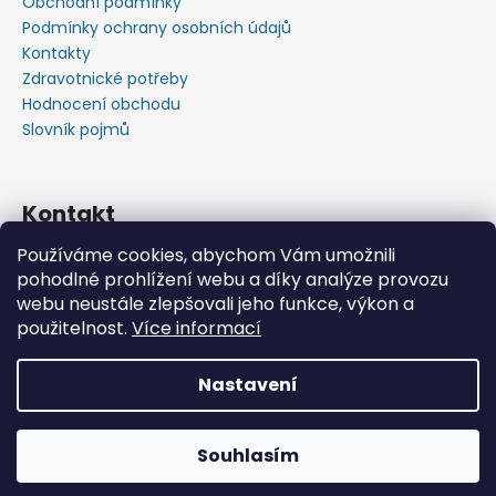
Obchodní podmínky
Podmínky ochrany osobních údajů
Kontakty
Zdravotnické potřeby
Hodnocení obchodu
Slovník pojmů
Kontakt
Používáme cookies, abychom Vám umožnili
+420603583759 ,+420734720049
pohodlné prohlížení webu a díky analýze provozu
https://www.facebook.com/profile.php?id=615793934
webu neustále zlepšovali jeho funkce, výkon a
37445
použitelnost.
Více informací
https://www.youtube.com/@michalverner7685
Nastavení
Vytvořil Shoptet
📦 Minimální objednávka již od 600 Kč bez DPH • Rychlý
Copyright 2026
Zdravotnický Materiál - Velkoobchod
nákup zdravotnického materiálu na jednom místě.
Souhlasím
s.r.o.
. Všechna práva vyhrazena.
Posíláme i na Slovensko.