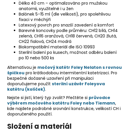
Délka 40 cm – optimalizováno pro mužskou
anatomii, využitelné i u žen
Balónek 5–15 ml (dle velikosti), pro spolehlivou
fixaci v měchýři
Latexový povrch pro snazší zavedení a komfort
Barevné koncovky podle průměru: CH12 bílá, CH14
zelená, CH16 oranžová, CH18 červená, CH20 žlutá,
CH22 fialová, CH24 modrá
Biokompatibilní materiál dle ISO 10993
Sterilní balení po kusech, možnost odběru balení
po 10 nebo 500 ks
Alternativou je
močový katétr Foley Nelaton s rovnou
špičkou
pro krátkodobou intermitentní katetrizaci. Pro
bezpečné dočasné uzavření při manipulaci
doporučujeme použít
sterilní uzávěr Foleyova
katétru (kolíček)
.
Nejste si jistí, který typ zvolit? Přečtěte si
průvodce
výběrem močového katétru Foley nebo Tiemann
,
kde najdete podrobné srovnání konstrukce, velikostí CH i
doporučeného použití.
Složení a materiál