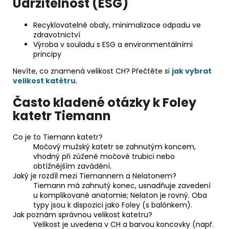
Udržitelnost (ESG)
Recyklovatelné obaly, minimalizace odpadu ve
zdravotnictví
Výroba v souladu s ESG a environmentálními
principy
Nevíte, co znamená velikost CH? Přečtěte si
jak vybrat
velikost katétru
.
Často kladené otázky k Foley
katetr Tiemann
Co je to Tiemann katetr?
Močový mužský katetr se zahnutým koncem,
vhodný při zúžené močové trubici nebo
obtížnějším zavádění.
Jaký je rozdíl mezi Tiemannem a Nelatonem?
Tiemann má zahnutý konec, usnadňuje zavedení
u komplikované anatomie; Nelaton je rovný. Oba
typy jsou k dispozici jako Foley (s balónkem).
Jak poznám správnou velikost katetru?
Velikost je uvedena v CH a barvou koncovky (např.