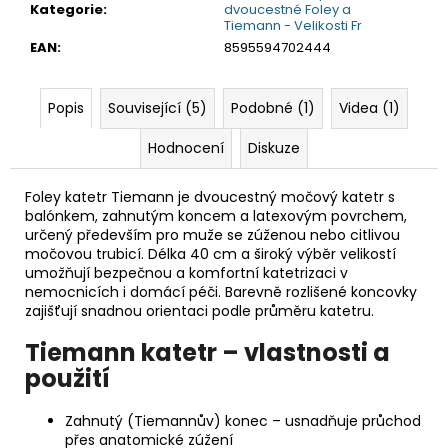
Kategorie
:
dvoucestné Foley a
Tiemann - Velikosti Fr
EAN
:
8595594702444
Popis
Související (5)
Podobné (1)
Videa (1)
Hodnocení
Diskuze
Foley katetr Tiemann je dvoucestný močový katetr s
balónkem, zahnutým koncem a latexovým povrchem,
určený především pro muže se zúženou nebo citlivou
močovou trubicí. Délka 40 cm a široký výběr velikostí
umožňují bezpečnou a komfortní katetrizaci v
nemocnicích i domácí péči. Barevně rozlišené koncovky
zajišťují snadnou orientaci podle průměru katetru.
Tiemann katetr – vlastnosti a
použití
Zahnutý (Tiemannův) konec – usnadňuje průchod
přes anatomické zúžení