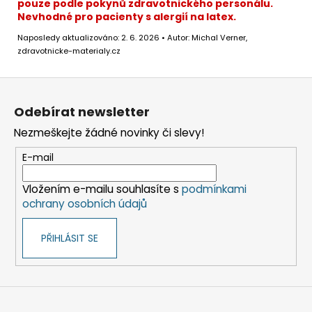
pouze podle pokynů zdravotnického personálu.
Nevhodné pro pacienty s alergií na latex.
Naposledy aktualizováno: 2. 6. 2026 • Autor: Michal Verner,
zdravotnicke-materialy.cz
Z
á
Odebírat newsletter
p
Nezmeškejte žádné novinky či slevy!
a
t
E-mail
í
Vložením e-mailu souhlasíte s
podmínkami
ochrany osobních údajů
PŘIHLÁSIT SE