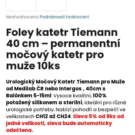
a
j
Průměrné
Neohodnoceno
Podrobnosti hodnocení
í
hodnocení
Foley katetr Tiemann
produktu
t
je
?
40 cm – permanentní
0,0
z
močový katetr pro
5
hvězdiček.
muže 10ks
HLEDAT
Urologický Močový Katetr Tiemann pro Muže
od Medilab ČR nebo Intergos , 40cm s
Balónkem 5-15ml
: Vysoce kvalitní,
100%
D
o
potažený silikonem a sterilní
, ideální pro různé
p
urologické potřeby. Nabízí pohodlí a bezpečí ve
o
velikostech
CH12 až CH24
.
Sleva 5% od 9ks od
r
jedné velikosti, sleva bude automaticky
u
odečtena.