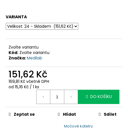
č
u
j
VARIANTA
e
m
e
Zvolte variantu
Kód:
Zvolte variantu
Značka:
Medilab
151,62 Kč
169,81 Kč včetně DPH
Měrná
od 15,16 Kč / 1 ks
cena:
DO KOŠÍKU
Zeptat se
Hlídat
Sdílet
Močové katetry