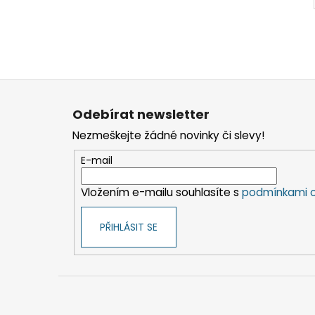
Z
á
Odebírat newsletter
p
Nezmeškejte žádné novinky či slevy!
a
t
E-mail
í
Vložením e-mailu souhlasíte s
podmínkami o
PŘIHLÁSIT SE