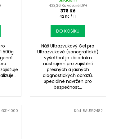
Skladem
H
423,36 Kč včetně DPH
378 Kč
Měrná
42 Kč / 1 l
cena:
DO KOŠÍKU
pro
Náš Ultrazvukový Gel pro
ní 500g
Ultrazvukové (sonografické)
rgenní
vyšetření je zásadním
pro
nástrojem pro zajištění
zajišťuje
přesných a jasných
lizuje...
diagnostických obrazů.
Speciálně navržen pro
bezpečnost...
:
G31-1000
Kód:
RAU152482