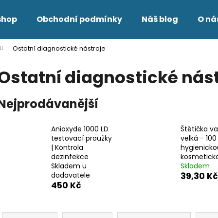
shop
Obchodní podmínky
Náš blog
O ná
Ostatní diagnostické nástroje
Co potřebujete najít?
Ostatní diagnostické nás
HLEDAT
Nejprodávanější
Anioxyde 1000 LD
Štětička v
Doporučujeme
testovací proužky
velká - 100
| Kontrola
hygienicko
dezinfekce
kosmeticko
Skladem u
Skladem
dodavatele
39,30 Kč
450 Kč
Ř