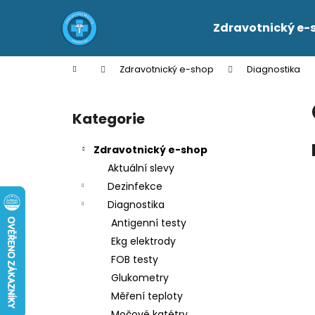
K
Přejít
na
o
Zdravotnický e-
obsah
Zpět
Zpět
š
do
do
í
Domů
Zdravotnický e-shop
Diagnostika
k
obchodu
obchodu
P
o
Kategorie
Přeskočit
s
kategorie
t
Zdravotnický e-shop
r
Aktuální slevy
a
Dezinfekce
n
Diagnostika
n
Antigenní testy
í
Ekg elektrody
p
FOB testy
a
Glukometry
n
Měření teploty
e
Močové katétry