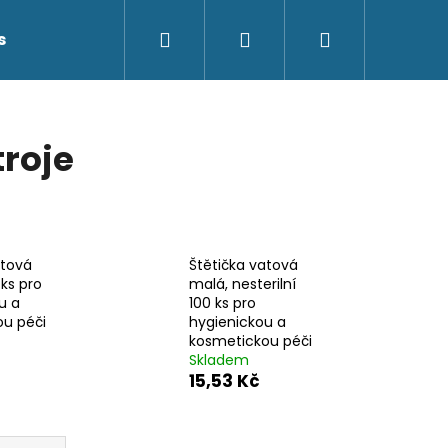
Hledat
Přihlášení
Nákupní
s
Kontakty
košík
troje
atová
Štětička vatová
 ks pro
malá, nesterilní
u a
100 ks pro
u péči
hygienickou a
kosmetickou péči
Skladem
15,53 Kč