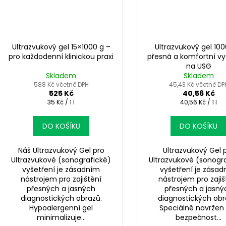
Ultrazvukový gel 15×1000 g –
Ultrazvukový gel 100
pro každodenní klinickou praxi
přesná a komfortní vy
na USG
Skladem
Skladem
588 Kč včetně DPH
45,43 Kč včetně DP
525 Kč
40,56 Kč
Měrná
Měrná
35 Kč / 1 l
40,56 Kč / 1 l
cena:
cena:
DO KOŠÍKU
DO KOŠÍKU
Náš Ultrazvukový Gel pro
Ultrazvukový Gel 
Ultrazvukové (sonografické)
Ultrazvukové (sonogr
vyšetření je zásadním
vyšetření je zása
nástrojem pro zajištění
nástrojem pro zajiš
přesných a jasných
přesných a jasný
diagnostických obrazů.
diagnostických obr
Hypoalergenní gel
Speciálně navržen
minimalizuje...
bezpečnost...