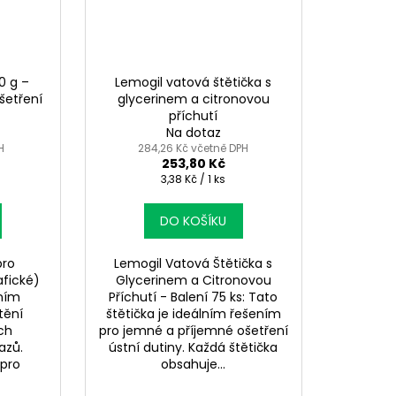
0 g –
Lemogil vatová štětička s
šetření
glycerinem a citronovou
příchutí
Na dotaz
H
284,26 Kč včetně DPH
253,80 Kč
Měrná
3,38 Kč / 1 ks
cena:
DO KOŠÍKU
pro
Lemogil Vatová Štětička s
afické)
Glycerinem a Citronovou
dním
Příchutí - Balení 75 ks: Tato
tění
štětička je ideálním řešením
ch
pro jemné a příjemné ošetření
azů.
ústní dutiny. Každá štětička
 pro
obsahuje...