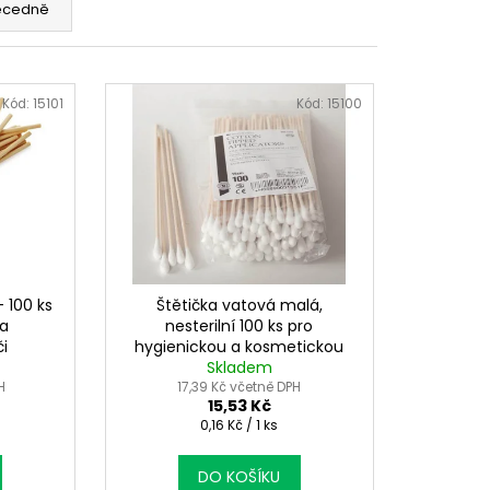
ecedně
Kód:
15101
Kód:
15100
- 100 ks
Štětička vatová malá,
 a
nesterilní 100 ks pro
i
hygienickou a kosmetickou
Skladem
péči
H
17,39 Kč včetně DPH
15,53 Kč
Měrná
0,16 Kč / 1 ks
cena:
DO KOŠÍKU