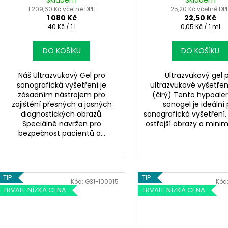
Skladem
Skladem
1 209,60 Kč včetně DPH
25,20 Kč včetně DP
1 080 Kč
22,50 Kč
Měrná
Měrná
40 Kč / 1 l
0,05 Kč / 1 ml
cena:
cena:
DO KOŠÍKU
DO KOŠÍKU
Náš Ultrazvukový Gel pro
Ultrazvukový gel 
sonografická vyšetření je
ultrazvukové vyšetře
zásadním nástrojem pro
(čirý) Tento hypoale
zajištění přesných a jasných
sonogel je ideální 
diagnostických obrazů.
sonografická vyšetření, 
Speciálně navržen pro
ostřejší obrazy a minima
bezpečnost pacientů a...
TIP
TIP
Kód:
G31-100015
Kód
TRVALE NÍZKÁ CENA
TRVALE NÍZKÁ CENA