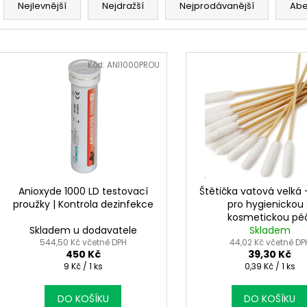
a
Nejlevnější
Nejdražší
Nejprodávanější
Ab
z
e
V
n
ý
Kód:
ANI1000PROU
í
p
p
i
r
s
o
p
d
r
u
o
k
d
Anioxyde 1000 LD testovací
Štětička vatová velká 
t
proužky | Kontrola dezinfekce
pro hygienickou
u
kosmetickou péč
ů
k
Skladem u dodavatele
Skladem
t
544,50 Kč včetně DPH
44,02 Kč včetně DP
450 Kč
39,30 Kč
ů
Měrná
Měrná
9 Kč / 1 ks
0,39 Kč / 1 ks
cena:
cena:
DO KOŠÍKU
DO KOŠÍKU