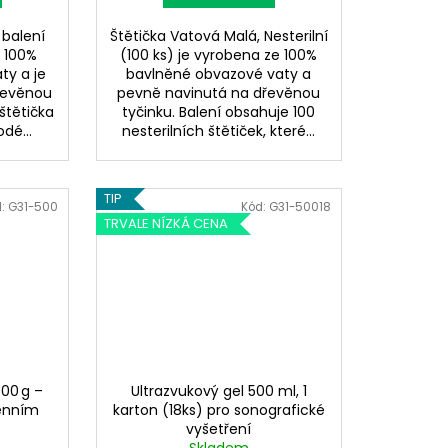
 balení
Štětička Vatová Malá, Nesterilní
e 100%
(100 ks) je vyrobena ze 100%
ty a je
bavlněné obvazové vaty a
řevěnou
pevně navinutá na dřevěnou
 štětička
tyčinku. Balení obsahuje 100
odé...
nesterilních štětiček, které...
TIP
d:
G31-500
Kód:
G31-50018
TRVALE NÍZKÁ CENA
500 g –
Ultrazvukový gel 500 ml, 1
genním
karton (18ks) pro sonografické
vyšetření