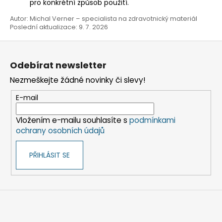
pro konkrétní způsob použití.
Autor: Michal Verner – specialista na zdravotnický materiál
Poslední aktualizace: 9. 7. 2026
Z
á
Odebírat newsletter
p
Nezmeškejte žádné novinky či slevy!
a
t
E-mail
í
Vložením e-mailu souhlasíte s
podmínkami
ochrany osobních údajů
PŘIHLÁSIT SE