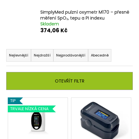
č
u
SimplyMed pulzní oxymetr M170 – přesné
j
měření SpO₂, tepu a PI indexu
e
Skladem
m
374,06 Kč
e
Ř
a
Nejlevnější
Nejdražší
Nejprodávanější
Abecedně
z
e
n
OTEVŘÍT FILTR
í
p
V
TIP
r
ý
TRVALE NÍZKÁ CENA
o
p
d
i
u
s
k