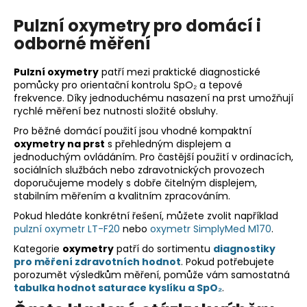
v
Pulzní oxymetry pro domácí i
l
odborné měření
á
d
a
Pulzní oxymetry
patří mezi praktické diagnostické
c
pomůcky pro orientační kontrolu SpO₂ a tepové
frekvence. Díky jednoduchému nasazení na prst umožňují
í
rychlé měření bez nutnosti složité obsluhy.
p
r
Pro běžné domácí použití jsou vhodné kompaktní
oxymetry na prst
s přehledným displejem a
v
jednoduchým ovládáním. Pro častější použití v ordinacích,
k
sociálních službách nebo zdravotnických provozech
y
doporučujeme modely s dobře čitelným displejem,
v
stabilním měřením a kvalitním zpracováním.
ý
Pokud hledáte konkrétní řešení, můžete zvolit například
p
pulzní oxymetr LT-F20
nebo
oxymetr SimplyMed M170
.
i
Kategorie
oxymetry
patří do sortimentu
diagnostiky
s
pro měření zdravotních hodnot
. Pokud potřebujete
u
porozumět výsledkům měření, pomůže vám samostatná
tabulka hodnot saturace kyslíku a SpO₂
.