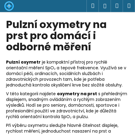
K
Přejít
Hledat
Náku
M
Přihlášen
na
o
obsah
Zpět
Zpět
košík
š
Pulzní oxymetry na
í
C
prst pro domácí i
k
o
odborné měření
p
o
Pulzní oxymetr
je kompaktní přístroj pro rychlé
t
orientační měření SpO₂ a tepové frekvence. Využívá se v
ř
domácí péči, ordinacích, sociálních službách i
e
zdravotnických provozech tam, kde je potřeba
jednoduchá kontrola okysličení krve bez složité obsluhy.
b
V této kategorii najdete
oxymetry na prst
s přehledným
u
displejem, snadným ovládáním a rychlým zobrazením
j
výsledků. Hodí se pro seniory, domácnosti, sportovce i
e
profesionální použití ve zdravotnictví, kde je důležitá
rychlá orientační kontrola SpO₂ a pulzu.
t
e
Při výběru oxymetru sledujte hlavně čitelnost displeje,
rychlost měření, jednoduchost nasazení na prst a
n