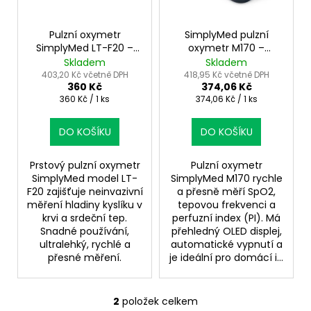
p
t
r
ů
o
Pulzní oxymetr
SimplyMed pulzní
SimplyMed LT-F20 –
oxymetr M170 –
d
přesné měření SpO2 a
přesné měření SpO₂,
Skladem
Skladem
u
tepu
tepu a PI indexu
403,20 Kč včetně DPH
418,95 Kč včetně DPH
360 Kč
374,06 Kč
k
Měrná
Měrná
360 Kč / 1 ks
374,06 Kč / 1 ks
t
cena:
cena:
ů
DO KOŠÍKU
DO KOŠÍKU
Prstový pulzní oxymetr
Pulzní oxymetr
SimplyMed model LT-
SimplyMed M170 rychle
F20 zajišťuje neinvazivní
a přesně měří SpO2,
měření hladiny kyslíku v
tepovou frekvenci a
krvi a srdeční tep.
perfuzní index (PI). Má
Snadné používání,
přehledný OLED displej,
ultralehký, rychlé a
automatické vypnutí a
přesné měření.
je ideální pro domácí i...
2
položek celkem
O