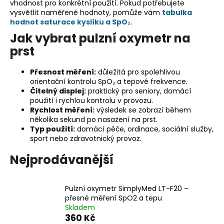
vhodnost pro konkrétní použití. Pokud potřebujete
a
vysvětlit naměřené hodnoty, pomůže vám
tabulka
hodnot saturace kyslíku a SpO₂
.
j
Jak vybrat pulzní oxymetr na
í
prst
t
?
Přesnost měření:
důležitá pro spolehlivou
orientační kontrolu SpO₂ a tepové frekvence.
Čitelný displej:
praktický pro seniory, domácí
použití i rychlou kontrolu v provozu.
Rychlost měření:
výsledek se zobrazí během
HLEDAT
několika sekund po nasazení na prst.
Typ použití:
domácí péče, ordinace, sociální služby,
sport nebo zdravotnický provoz.
Nejprodávanější
D
o
p
Pulzní oxymetr SimplyMed LT-F20 –
o
přesné měření SpO2 a tepu
r
Skladem
u
360 Kč