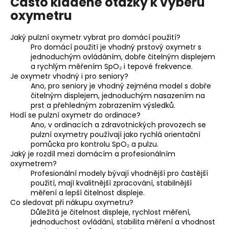
Často kladené otázky k výběru
oxymetru
Jaký pulzní oxymetr vybrat pro domácí použití?
Pro domácí použití je vhodný prstový oxymetr s
jednoduchým ovládáním, dobře čitelným displejem
a rychlým měřením SpO₂ i tepové frekvence.
Je oxymetr vhodný i pro seniory?
Ano, pro seniory je vhodný zejména model s dobře
čitelným displejem, jednoduchým nasazením na
prst a přehledným zobrazením výsledků.
Hodí se pulzní oxymetr do ordinace?
Ano, v ordinacích a zdravotnických provozech se
pulzní oxymetry používají jako rychlá orientační
pomůcka pro kontrolu SpO₂ a pulzu.
Jaký je rozdíl mezi domácím a profesionálním
oxymetrem?
Profesionální modely bývají vhodnější pro častější
použití, mají kvalitnější zpracování, stabilnější
měření a lepší čitelnost displeje.
Co sledovat při nákupu oxymetru?
Důležitá je čitelnost displeje, rychlost měření,
jednoduchost ovládání, stabilita měření a vhodnost