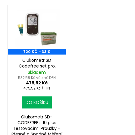
p
V
r
ý
o
p
d
i
u
s
k
p
t
r
720 KČ
–33 %
ů
o
Glukometr SD
Codefree set pro
d
domácí měření cukru
Skladem
u
532,58 Kč včetně DPH
475,52 Kč
k
Měrná
475,52 Kč / 1 ks
t
cena:
ů
DO KOŠÍKU
Glukometr SD-
CODEFREE s 10 plus
Testovacími Proužky –
Přesné a Snadné Měření