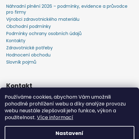
Náhradní plnění 2026 – podmínky, evidence a průvodce
pro firmy
Výrobci zdravotnického materiálu
Obchodní podmínky
Podmínky ochrany osobních údajů
Kontakty
Zdravotnické potřeby
Hodnocení obchodu
Slovník pojmů
Kontakt
Používáme cookies, abychom Vám umožnili
+420603583759 ,+420734720049
pohodlné prohlížení webu a díky analýze provozu
https://www.facebook.com/profile.php?id=615793934
webu neustále zlepšovali jeho funkce, výkon a
37445
použitelnost.
Více informací
https://www.youtube.com/@michalverner7685
Nastavení
Vytvořil Shoptet