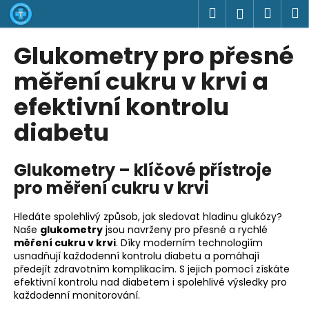
K
Přejít
Hledat
Náku
M
Přihlášen
na
o
obsah
Zpět
Zpět
košík
š
Glukometry pro přesné
í
C
měření cukru v krvi a
k
o
efektivní kontrolu
p
diabetu
o
t
ř
Glukometry – klíčové přístroje
e
pro měření cukru v krvi
b
u
Hledáte spolehlivý způsob, jak sledovat hladinu glukózy?
Naše
glukometry
jsou navrženy pro přesné a rychlé
j
měření cukru v krvi
. Díky moderním technologiím
e
usnadňují každodenní kontrolu diabetu a pomáhají
t
předejít zdravotním komplikacím. S jejich pomocí získáte
efektivní kontrolu nad diabetem i spolehlivé výsledky pro
e
každodenní monitorování.
n