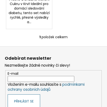
Cukru v Krvi! Ideální pro
domácí sledování
diabetu, tento set nabízí
rychlé, přesné výsledky
a...
1
položek celkem
O
v
Z
l
á
á
Odebírat newsletter
d
p
a
Nezmeškejte žádné novinky či slevy!
a
c
t
E-mail
í
í
p
Vložením e-mailu souhlasíte s
podmínkami
r
ochrany osobních údajů
v
k
PŘIHLÁSIT SE
y