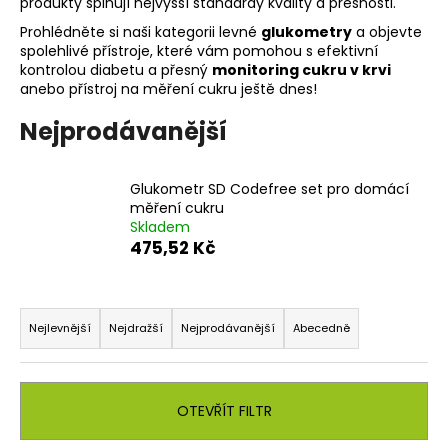
č
produkty splňují nejvyšší standardy kvality a přesnosti.
u
Prohlédněte si naši kategorii levné
glukometry
a objevte
j
spolehlivé přístroje, které vám pomohou s efektivní
e
kontrolou diabetu a přesný
monitoring cukru v krvi
m
anebo přístroj na měření cukru ještě dnes!
e
Nejprodávanější
Glukometr SD Codefree set pro domácí
měření cukru
Skladem
475,52 Kč
Ř
a
Nejlevnější
Nejdražší
Nejprodávanější
Abecedně
z
e
n
OTEVŘÍT FILTR
í