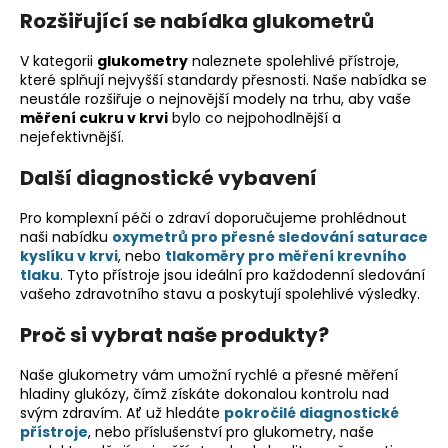
Rozšiřující se nabídka glukometrů
a
j
V kategorii
glukometry
naleznete spolehlivé přístroje,
í
které splňují nejvyšší standardy přesnosti. Naše nabídka se
t
neustále rozšiřuje o nejnovější modely na trhu, aby vaše
měření cukru v krvi
bylo co nejpohodlnější a
?
nejefektivnější.
Další diagnostické vybavení
Pro komplexní péči o zdraví doporučujeme prohlédnout
HLEDAT
naši nabídku
oxymetrů pro přesné sledování saturace
kyslíku v krvi
, nebo
tlakoměry pro měření krevního
tlaku
. Tyto přístroje jsou ideální pro každodenní sledování
vašeho zdravotního stavu a poskytují spolehlivé výsledky.
D
Proč si vybrat naše produkty?
o
p
Naše glukometry vám umožní rychlé a přesné měření
o
hladiny glukózy, čímž získáte dokonalou kontrolu nad
r
svým zdravím. Ať už hledáte
pokročilé diagnostické
u
přístroje
, nebo příslušenství pro glukometry, naše