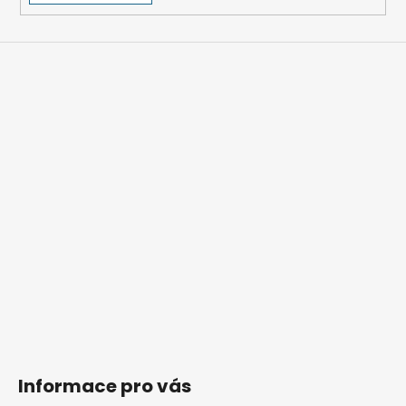
v
ý
p
i
s
u
Informace pro vás