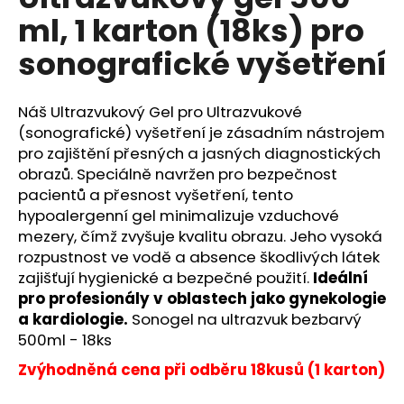
je
a
ml, 1 karton (18ks) pro
0,0
z
j
sonografické vyšetření
5
í
hvězdiček.
t
Náš Ultrazvukový Gel pro Ultrazvukové
?
(sonografické) vyšetření je zásadním nástrojem
pro zajištění přesných a jasných diagnostických
obrazů. Speciálně navržen pro bezpečnost
pacientů a přesnost vyšetření, tento
HLEDAT
hypoalergenní gel minimalizuje vzduchové
mezery, čímž zvyšuje kvalitu obrazu. Jeho vysoká
rozpustnost ve vodě a absence škodlivých látek
zajišťují hygienické a bezpečné použití.
Ideální
D
pro profesionály v oblastech jako gynekologie
o
a kardiologie.
Sonogel na ultrazvuk bezbarvý
p
500ml - 18ks
o
r
Zvýhodněná cena při odběru 18kusů (1 karton)
u