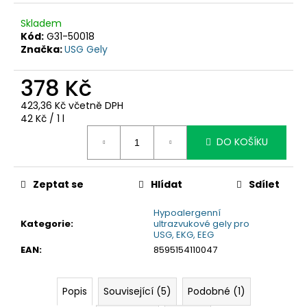
č
u
Skladem
j
Kód:
G31-50018
e
Značka:
USG Gely
m
e
378 Kč
423,36 Kč včetně DPH
Měrná
42 Kč / 1 l
cena:
DO KOŠÍKU
Zeptat se
Hlídat
Sdílet
Hypoalergenní
Kategorie
:
ultrazvukové gely pro
USG, EKG, EEG
EAN
:
8595154110047
Popis
Související (5)
Podobné (1)