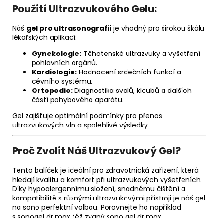
Použití Ultrazvukového Gelu:
Náš
gel pro ultrasonografii
je vhodný pro širokou škálu
lékařských aplikací:
Gynekologie:
Těhotenské ultrazvuky a vyšetření
pohlavních orgánů.
Kardiologie:
Hodnocení srdečních funkcí a
cévního systému.
Ortopedie:
Diagnostika svalů, kloubů a dalších
částí pohybového aparátu.
Gel zajišťuje optimální podmínky pro přenos
ultrazvukových vln a spolehlivé výsledky.
Proč Zvolit Náš Ultrazvukový Gel?
Tento balíček je ideální pro zdravotnická zařízení, která
hledají kvalitu a komfort při ultrazvukových vyšetřeních.
Díky hypoalergennímu složení, snadnému čištění a
kompatibilitě s různými ultrazvukovými přístroji je náš gel
na sono perfektní volbou. Porovnejte ho například
s sonogel dr max též zvaný sono gel dr max.