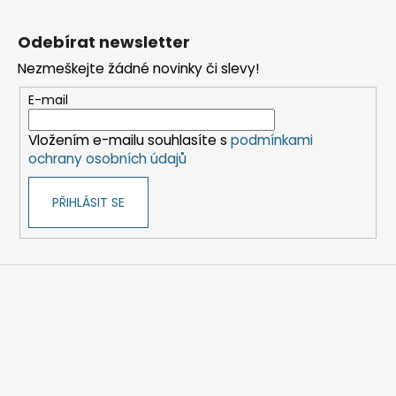
Z
á
Odebírat newsletter
p
Nezmeškejte žádné novinky či slevy!
a
t
E-mail
í
Vložením e-mailu souhlasíte s
podmínkami
ochrany osobních údajů
PŘIHLÁSIT SE