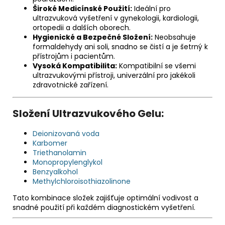
Široké Medicínské Použití:
Ideální pro
ultrazvuková vyšetření v gynekologii, kardiologii,
ortopedii a dalších oborech.
Hygienické a Bezpečné Složení:
Neobsahuje
formaldehydy ani soli, snadno se čistí a je šetrný k
přístrojům i pacientům.
Vysoká Kompatibilita:
Kompatibilní se všemi
ultrazvukovými přístroji, univerzální pro jakékoli
zdravotnické zařízení.
Složení Ultrazvukového Gelu:
Deionizovaná voda
Karbomer
Triethanolamin
Monopropylenglykol
Benzyalkohol
Methylchloroisothiazolinone
Tato kombinace složek zajišťuje optimální vodivost a
snadné použití při každém diagnostickém vyšetření.