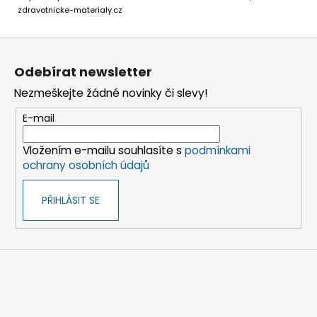
zdravotnicke-materialy.cz
Z
á
Odebírat newsletter
p
Nezmeškejte žádné novinky či slevy!
a
t
E-mail
í
Vložením e-mailu souhlasíte s
podmínkami
ochrany osobních údajů
PŘIHLÁSIT SE