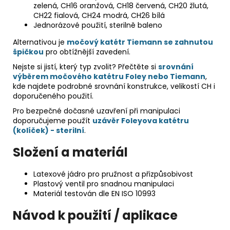
zelená, CH16 oranžová, CH18 červená, CH20 žlutá,
CH22 fialová, CH24 modrá, CH26 bílá
Jednorázové použití, sterilně baleno
Alternativou je
močový katétr Tiemann se zahnutou
špičkou
pro obtížnější zavedení.
Nejste si jistí, který typ zvolit? Přečtěte si
srovnání
výběrem močového katétru Foley nebo Tiemann
,
kde najdete podrobné srovnání konstrukce, velikostí CH i
doporučeného použití.
Pro bezpečné dočasné uzavření při manipulaci
doporučujeme použít
uzávěr Foleyova katétru
(kolíček) - sterilní
.
Složení a materiál
Latexové jádro pro pružnost a přizpůsobivost
Plastový ventil pro snadnou manipulaci
Materiál testován dle EN ISO 10993
Návod k použití / aplikace