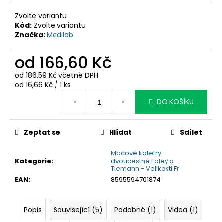
č
u
Zvolte variantu
j
Kód:
Zvolte variantu
e
Značka:
Medilab
m
e
od
166,60 Kč
od
186,59 Kč
včetně DPH
Měrná
od 16,66 Kč / 1 ks
cena:
DO KOŠÍKU
Zeptat se
Hlídat
Sdílet
Močové katetry
Kategorie
:
dvoucestné Foley a
Tiemann - Velikosti Fr
EAN
:
8595594701874
Popis
Související (5)
Podobné (1)
Videa (1)