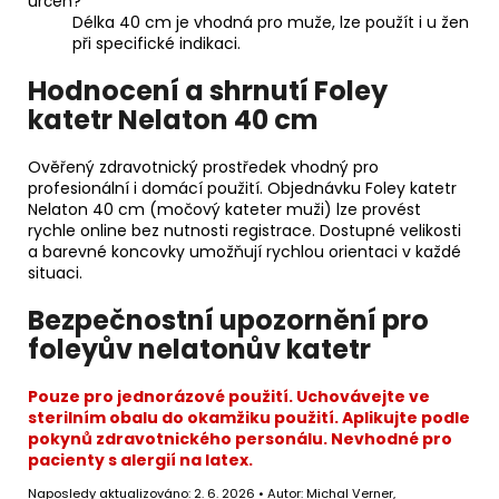
určen?
Délka 40 cm je vhodná pro muže, lze použít i u žen
při specifické indikaci.
Hodnocení a shrnutí Foley
katetr Nelaton 40 cm
Ověřený zdravotnický prostředek vhodný pro
profesionální i domácí použití. Objednávku Foley katetr
Nelaton 40 cm (močový kateter muži) lze provést
rychle online bez nutnosti registrace. Dostupné velikosti
a barevné koncovky umožňují rychlou orientaci v každé
situaci.
Bezpečnostní upozornění pro
foleyův nelatonův katetr
Pouze pro jednorázové použití. Uchovávejte ve
sterilním obalu do okamžiku použití. Aplikujte podle
pokynů zdravotnického personálu. Nevhodné pro
pacienty s alergií na latex.
Naposledy aktualizováno: 2. 6. 2026 • Autor: Michal Verner,