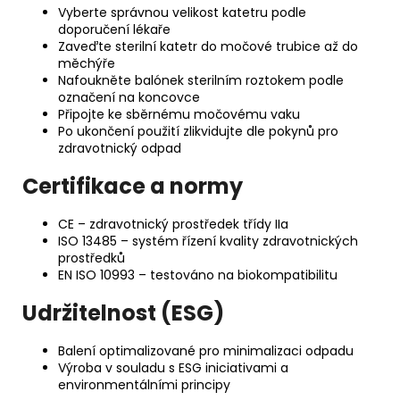
Vyberte správnou velikost katetru podle
doporučení lékaře
Zaveďte sterilní katetr do močové trubice až do
měchýře
Nafoukněte balónek sterilním roztokem podle
označení na koncovce
Připojte ke sběrnému močovému vaku
Po ukončení použití zlikvidujte dle pokynů pro
zdravotnický odpad
Certifikace a normy
CE – zdravotnický prostředek třídy IIa
ISO 13485 – systém řízení kvality zdravotnických
prostředků
EN ISO 10993 – testováno na biokompatibilitu
Udržitelnost (ESG)
Balení optimalizované pro minimalizaci odpadu
Výroba v souladu s ESG iniciativami a
environmentálními principy