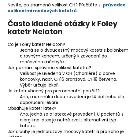
Nevíte, co znamená velikost CH? Přečtěte si
průvodce
velikostmi močových katétrů
.
Často kladené otázky k Foley
katetr Nelaton
Co je Foley katetr Nelaton?
Jedná se o dvoucestný močový katetr s balónkem
a rovným koncem, určený k zavedení do
močového měchýře.
Jak poznám správnou velikost katetru?
Velikost je uvedena v CH (Charrière) a barvě
koncovky, např. CH16 oranžová, CH18 červená.
Výběr určuje lékař.
Je katetr vhodný pro permanentní použití?
Ano, maximální doba zavedení je 14 dní nebo dle
doporučení lékaře.
Obsahuje katetr latex?
Ano, jedná se o latexové provedení. U pacientů s
alergií na latex je nutné zvolit alternativní typ
katetru.
Jak dlouhý je jednorázový močový katetr a pro koho je