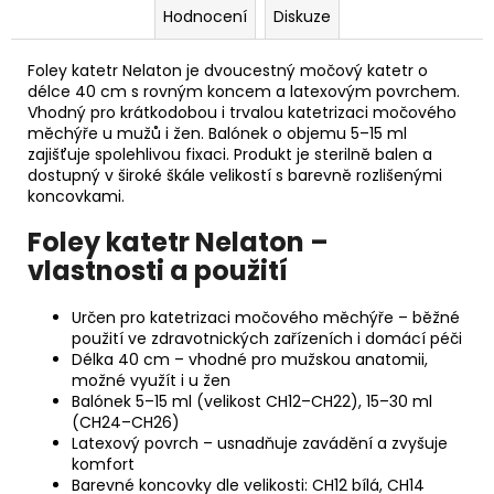
Hodnocení
Diskuze
Foley katetr Nelaton je dvoucestný močový katetr o
délce 40 cm s rovným koncem a latexovým povrchem.
Vhodný pro krátkodobou i trvalou katetrizaci močového
měchýře u mužů i žen. Balónek o objemu 5–15 ml
zajišťuje spolehlivou fixaci. Produkt je sterilně balen a
dostupný v široké škále velikostí s barevně rozlišenými
koncovkami.
Foley katetr Nelaton –
vlastnosti a použití
Určen pro katetrizaci močového měchýře – běžné
použití ve zdravotnických zařízeních i domácí péči
Délka 40 cm – vhodné pro mužskou anatomii,
možné využít i u žen
Balónek 5–15 ml (velikost CH12–CH22), 15–30 ml
(CH24–CH26)
Latexový povrch – usnadňuje zavádění a zvyšuje
komfort
Barevné koncovky dle velikosti: CH12 bílá, CH14