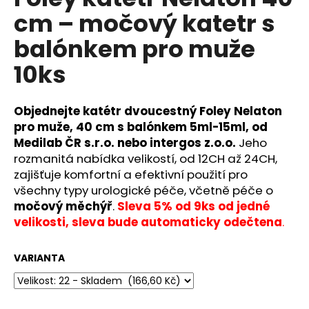
je
a
cm – močový katetr s
0,0
z
j
balónkem pro muže
5
í
hvězdiček.
10ks
t
?
Objednejte katétr dvoucestný Foley Nelaton
pro muže, 40 cm s balónkem 5ml-15ml, od
Medilab ČR s.r.o. nebo intergos z.o.o.
Jeho
rozmanitá nabídka velikostí, od 12CH až 24CH,
HLEDAT
zajišťuje komfortní a efektivní použití pro
všechny typy urologické péče, včetně péče o
močový měchýř
.
Sleva 5% od 9ks od jedné
D
velikosti, sleva bude automaticky odečtena
.
o
p
VARIANTA
o
r
u