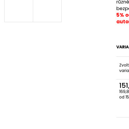
různé
bezp
5% od
auto
VARI
Zvol
vari
151
169,
Měr
od 15
cena