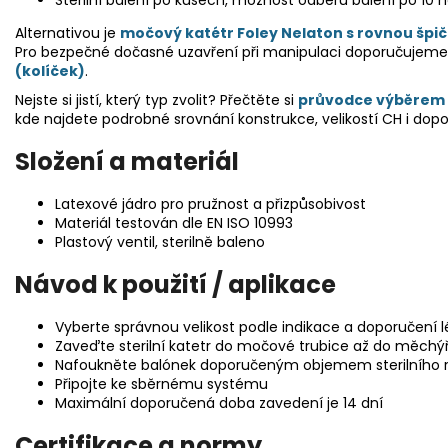
Sterilní balení po kusech, možnost odběru balení po 10 
Alternativou je
močový katétr Foley Nelaton s rovnou špi
Pro bezpečné dočasné uzavření při manipulaci doporučujeme
(kolíček)
.
Nejste si jistí, který typ zvolit? Přečtěte si
průvodce výběrem 
kde najdete podrobné srovnání konstrukce, velikostí CH i dop
Složení a materiál
Latexové jádro pro pružnost a přizpůsobivost
Materiál testován dle EN ISO 10993
Plastový ventil, sterilně baleno
Návod k použití / aplikace
Vyberte správnou velikost podle indikace a doporučení l
Zaveďte sterilní katetr do močové trubice až do měchý
Nafoukněte balónek doporučeným objemem sterilního 
Připojte ke sběrnému systému
Maximální doporučená doba zavedení je 14 dní
Certifikace a normy