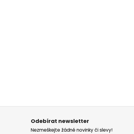
Z
á
Odebírat newsletter
p
Nezmeškejte žádné novinky či slevy!
a