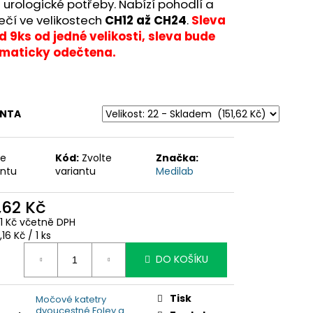
 urologické potřeby. Nabízí pohodlí a
ečí ve velikostech
CH12 až CH24
.
Sleva
 9ks od jedné velikosti, sleva bude
maticky odečtena.
ANTA
te
Kód:
Zvolte
Značka:
antu
variantu
Medilab
,62 Kč
81 Kč včetně DPH
ná
,16 Kč / 1 ks
:
DO KOŠÍKU
Tisk
Močové katetry
dvoucestné Foley a