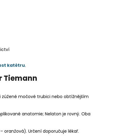
ictví
ost katétru
.
tr Tiemann
 zúžené močové trubici nebo obtížnějším
likované anatomie; Nelaton je rovný. Oba
– oranžová). Určení doporučuje lékař.