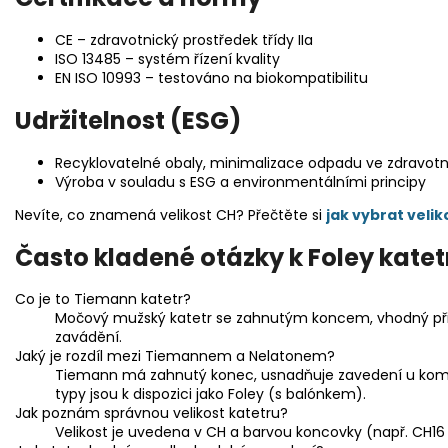
CE – zdravotnický prostředek třídy IIa
ISO 13485 – systém řízení kvality
EN ISO 10993 – testováno na biokompatibilitu
Udržitelnost (ESG)
Recyklovatelné obaly, minimalizace odpadu ve zdravotn
Výroba v souladu s ESG a environmentálními principy
Nevíte, co znamená velikost CH? Přečtěte si
jak vybrat velik
Často kladené otázky k Foley kate
Co je to Tiemann katetr?
Močový mužský katetr se zahnutým koncem, vhodný při
zavádění.
Jaký je rozdíl mezi Tiemannem a Nelatonem?
Tiemann má zahnutý konec, usnadňuje zavedení u komp
typy jsou k dispozici jako Foley (s balónkem).
Jak poznám správnou velikost katetru?
Velikost je uvedena v CH a barvou koncovky (např. CH16 