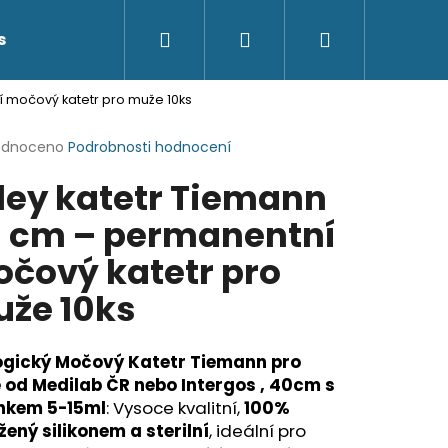
Hledat
Přihlášení
Nákupní
s
Kontakty
 močový katetr pro muže 10ks
košík
rné
odnoceno
Podrobnosti hodnocení
cení
ley katetr Tiemann
ktu
 cm – permanentní
čový katetr pro
ček.
že 10ks
ogický Močový Katetr Tiemann pro
 od Medilab ČR nebo Intergos , 40cm s
nkem 5-15ml
: Vysoce kvalitní,
100%
ený silikonem a sterilní
, ideální pro