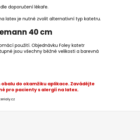
dle doporučení lékaře.
a latex je nutné zvolit alternativní typ katetru.
Tiemann 40 cm
omácí použití. Objednávku Foley katetr
tupné jsou všechny běžné velikosti a barevná
m obalu do okamžiku aplikace. Zavádějte
pro pacienty s alergií na latex.
erialy.cz