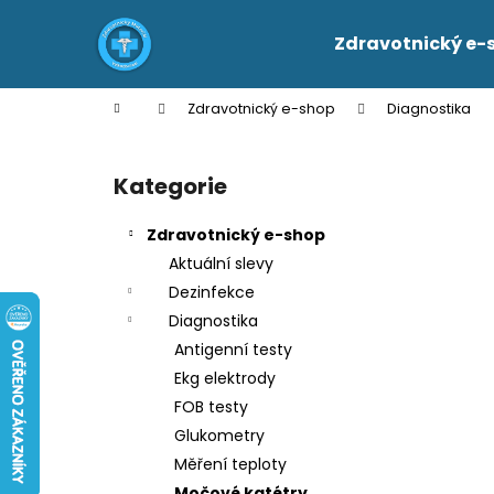
K
Přejít
na
o
Zdravotnický e-
obsah
Zpět
Zpět
š
do
do
í
Domů
Zdravotnický e-shop
Diagnostika
k
obchodu
obchodu
P
o
Kategorie
Přeskočit
s
kategorie
t
Zdravotnický e-shop
r
Aktuální slevy
a
Dezinfekce
n
Diagnostika
n
Antigenní testy
í
Ekg elektrody
p
FOB testy
a
Glukometry
n
Měření teploty
e
Močové katétry