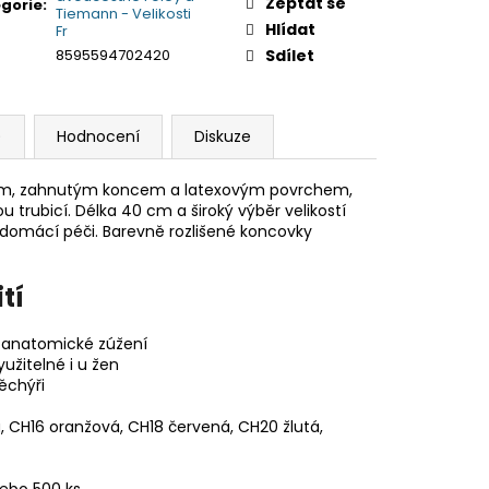
Zeptat se
gorie
:
Tiemann - Velikosti
Hlídat
Fr
8595594702420
Sdílet
)
Hodnocení
Diskuze
kem, zahnutým koncem a latexovým povrchem,
rubicí. Délka 40 cm a široký výběr velikostí
domácí péči. Barevně rozlišené koncovky
tí
 anatomické zúžení
žitelné i u žen
měchýři
, CH16 oranžová, CH18 červená, CH20 žlutá,