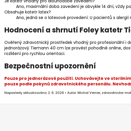
Je katetr vhodný pro dlouhodobé zavedení?
Ano, maximální doba zavedení je obvykle 14 dní, vždy po
Obsahuje katetr latex?
Ano, jedná se o latexové provedení. U pacientů s alergií n
Hodnocení a shrnutí Foley katetr 
Ověřený zdravotnický prostředek vhodný pro profesionální i d
jednorázový Tiemann 40 cm lze provést pohodlně online, dos
rozlišení pro rychlou orientaci.
Bezpečnostní upozornění
Pouze pro jednorázové použití. Uchovávejte ve sterilní
pouze podle pokynů zdravotnického personálu. Nevhodné 
Naposledy aktualizováno: 2. 6. 2026 • Autor: Michal Verner, zdravotnicke-mat