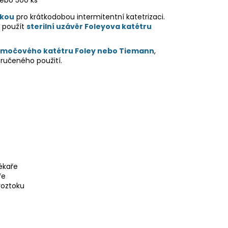
nebo 500 ks
čkou
pro krátkodobou intermitentní katetrizaci.
 použít
sterilní uzávěr Foleyova katétru
močového katétru Foley nebo Tiemann
,
oručeného použití.
ékaře
ře
roztoku