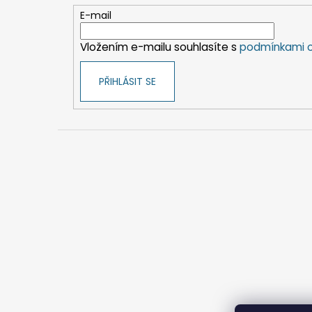
t
E-mail
í
Vložením e-mailu souhlasíte s
podmínkami o
PŘIHLÁSIT SE