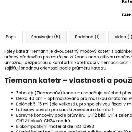
Kate
EAN
:
Popis
Související (5)
Podobné (1)
Videa (1
Foley katetr Tiemann je dvoucestný močový katetr s balón
určený především pro muže se zúženou nebo citlivou močovou t
umožňují bezpečnou a komfortní katetrizaci v nemocnicích i 
zajišťují snadnou orientaci podle průměru katetru.
Tiemann katetr – vlastnosti a použi
Zahnutý (Tiemannův) konec – usnadňuje průchod přes
Délka 40 cm – optimalizováno pro mužskou anatomii, vyu
Balónek 5–15 ml (dle velikosti), pro spolehlivou fixaci v 
Latexový povrch pro snazší zavedení a komfort
Barevné koncovky podle průměru: CH12 bílá, CH14 zelená
CH22 fialová, CH24 modrá
Biokompatibilní materiál dle ISO 10993