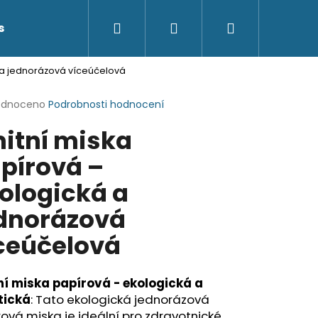
Hledat
Přihlášení
Nákupní
s
Kontakty
 a jednorázová víceúčelová
košík
rné
odnoceno
Podrobnosti hodnocení
cení
itní miska
ktu
pírová –
ologická a
ček.
dnorázová
ceúčelová
ní miska papírová - ekologická a
tická
: Tato ekologická jednorázová
ová miska je ideální pro zdravotnické