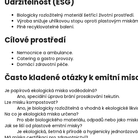
Udržitelnost (ESG)
Biologicky rozložitelný materiál šetřící životní prostředí.
Výroba snižuje uhlíkovou stopu oproti plastovým miská
Plně recyklovatelné balení.
Cílové prostředí
Nemocnice a ambulance.
Catering a gastro provozy.
Domácí zdravotní péče.
Často kladené otázky k emitní mis
Je papírová ekologická miska voděodolná?
Ano, speciální úprava brání prosakování tekutin.
Lze misku kompostovat?
Ano, je biologicky rozložitelná a vhodná k ekologické likvi
Na co je ekologická miska určena?
Pro sběr biologického materiálu, odpadů nebo jako miska
Jak se liší od plastové emitní misky?
Je ekologická, šetrná k přírodě a hygienicky jednorázová
Má míska certifikaci pro zdravotnictví?