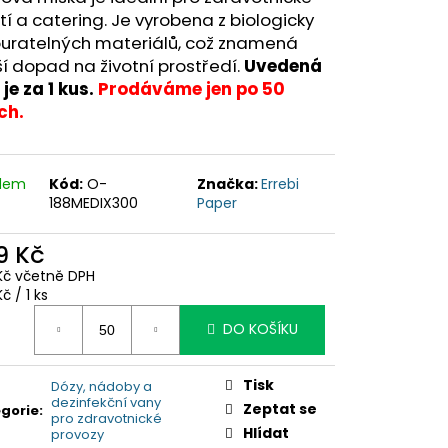
tí a catering. Je vyrobena z biologicky
uratelných materiálů, což znamená
 dopad na životní prostředí.
Uvedená
je za 1 kus.
Prodáváme jen po 50
ch.
adem
Kód:
O-
Značka:
Errebi
188MEDIX300
Paper
9 Kč
 Kč včetně DPH
ná
Kč / 1 ks
:
DO KOŠÍKU
Tisk
Dózy, nádoby a
dezinfekční vany
Zeptat se
gorie
:
pro zdravotnické
Hlídat
provozy