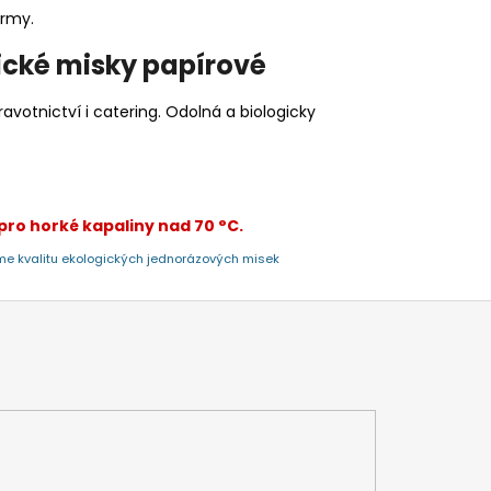
ormy.
ické misky papírové
avotnictví i catering. Odolná a biologicky
ro horké kapaliny nad 70 °C.
me kvalitu ekologických jednorázových misek