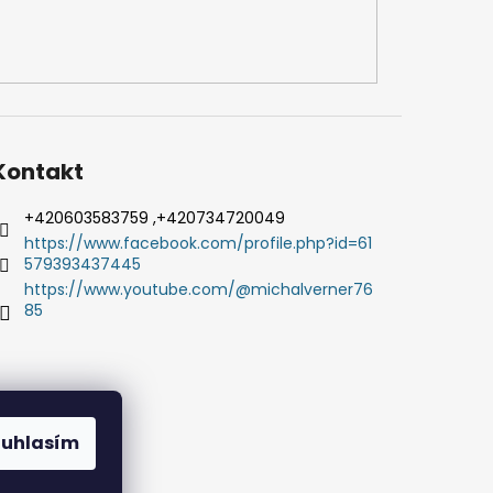
Kontakt
+420603583759 ,+420734720049
https://www.facebook.com/profile.php?id=61
579393437445
https://www.youtube.com/@michalverner76
85
ouhlasím