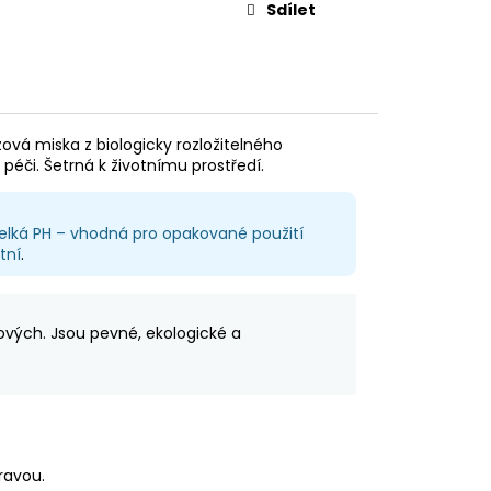
Sdílet
ová miska z biologicky rozložitelného
péči. Šetrná k životnímu prostředí.
elká PH – vhodná pro opakované použití
tní
.
ových. Jsou pevné, ekologické a
ravou.