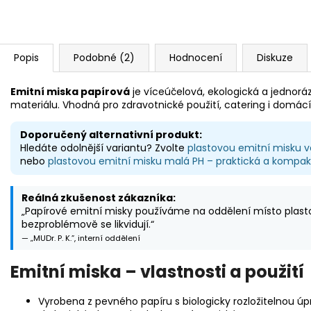
Popis
Podobné (2)
Hodnocení
Diskuze
Emitní miska papírová
je víceúčelová, ekologická a jednoráz
materiálu. Vhodná pro zdravotnické použití, catering i domácí 
Doporučený alternativní produkt:
Hledáte odolnější variantu? Zvolte
plastovou emitní misku v
nebo
plastovou emitní misku malá PH – praktická a kompak
Reálná zkušenost zákazníka:
„Papírové emitní misky používáme na oddělení místo plast
bezproblémově se likvidují.“
— „MUDr. P. K.”, interní oddělení
Emitní miska – vlastnosti a použití
Vyrobena z pevného papíru s biologicky rozložitelnou úp