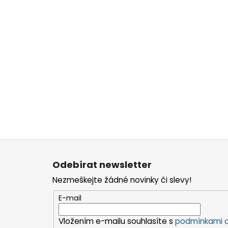
Z
á
Odebírat newsletter
p
Nezmeškejte žádné novinky či slevy!
a
t
E-mail
í
Vložením e-mailu souhlasíte s
podmínkami o