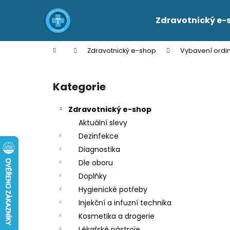
K
Přejít
na
o
Zdravotnický e-
obsah
Zpět
Zpět
š
do
do
í
Domů
Zdravotnický e-shop
Vybavení ordi
k
obchodu
obchodu
P
o
Kategorie
Přeskočit
s
kategorie
t
Zdravotnický e-shop
r
Aktuální slevy
a
Dezinfekce
n
Diagnostika
n
Dle oboru
í
Doplňky
p
Hygienické potřeby
a
Injekční a infuzní technika
n
Kosmetika a drogerie
e
Lékařské nástroje