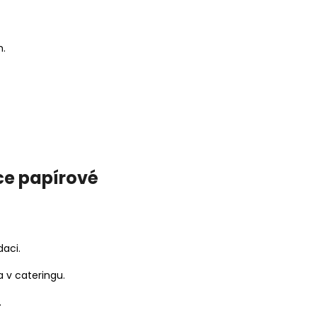
m.
ce papírové
daci.
 v cateringu.
.