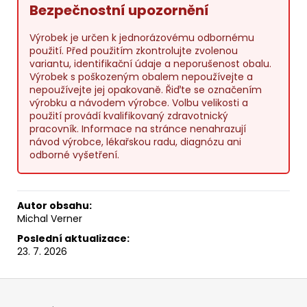
Bezpečnostní upozornění
Výrobek je určen k jednorázovému odbornému
použití. Před použitím zkontrolujte zvolenou
variantu, identifikační údaje a neporušenost obalu.
Výrobek s poškozeným obalem nepoužívejte a
nepoužívejte jej opakovaně. Řiďte se označením
výrobku a návodem výrobce. Volbu velikosti a
použití provádí kvalifikovaný zdravotnický
pracovník. Informace na stránce nenahrazují
návod výrobce, lékařskou radu, diagnózu ani
odborné vyšetření.
Autor obsahu:
Michal Verner
Poslední aktualizace:
23. 7. 2026
Z
á