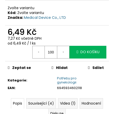
č
u
Zvolte variantu
j
Kód:
Zvolte variantu
e
Značka:
Medical Device Co., LTD
m
e
6,49 Kč
7,27 Kč včetně DPH
Měrná
od 6,49 Kč / 1 ks
cena:
DO KOŠÍKU
Zeptat se
Hlídat
Sdílet
Potřeby pro
Kategorie
:
gynekologii
EAN
:
6945934602118
Popis
Související (4)
Videa (1)
Hodnocení
Diskuze