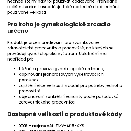
nechce stejný nástroj používat opakovaně. Přehledné
rozlišení variant usnadňuje také následné doobjednání
používané velikosti.
Pro koho je gynekologické zrcadlo
určeno
Produkt je určen především pro kvalifikované
zdravotnické pracovníky a pracoviště, na kterých se
provádějí gynekologická vyšetření. Uplatnění má
například při:
běžném provozu gynekologické ordinace,
doplňování jednorázových vyšetřovacích
pomůcek,
zajištění více velikostí zrcadel pro potřeby jednoho
pracoviště,
objednávání konkrétní varianty podle požadavků
zdravotnického pracovníka.
Dostupné velikosti a produktové kódy
XXS – nejmenší:
ZMV-A06-XXS