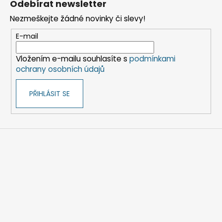
Odebírat newsletter
p
Nezmeškejte žádné novinky či slevy!
a
t
E-mail
í
Vložením e-mailu souhlasíte s
podmínkami
ochrany osobních údajů
PŘIHLÁSIT SE