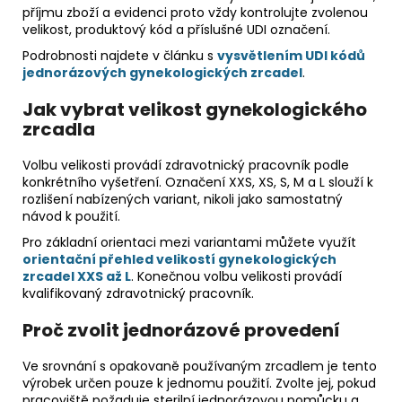
příjmu zboží a evidenci proto vždy kontrolujte zvolenou
velikost, produktový kód a příslušné UDI označení.
Podrobnosti najdete v článku s
vysvětlením UDI kódů
jednorázových gynekologických zrcadel
.
Jak vybrat velikost gynekologického
zrcadla
Volbu velikosti provádí zdravotnický pracovník podle
konkrétního vyšetření. Označení XXS, XS, S, M a L slouží k
rozlišení nabízených variant, nikoli jako samostatný
návod k použití.
Pro základní orientaci mezi variantami můžete využít
orientační přehled velikostí gynekologických
zrcadel XXS až L
. Konečnou volbu velikosti provádí
kvalifikovaný zdravotnický pracovník.
Proč zvolit jednorázové provedení
Ve srovnání s opakovaně používaným zrcadlem je tento
výrobek určen pouze k jednomu použití. Zvolte jej, pokud
pracoviště požaduje sterilní jednorázovou pomůcku a