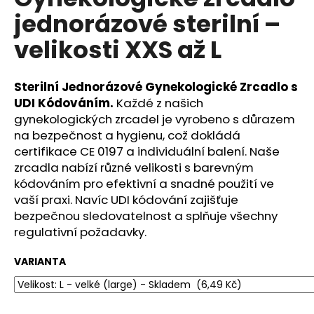
je
a
jednorázové sterilní –
0,0
z
j
velikosti XXS až L
5
í
hvězdiček.
t
Sterilní Jednorázové Gynekologické Zrcadlo s
?
UDI Kódováním.
Každé z našich
gynekologických zrcadel je vyrobeno s důrazem
na bezpečnost a hygienu, což dokládá
certifikace CE 0197 a individuální balení. Naše
HLEDAT
zrcadla nabízí různé velikosti s barevným
kódováním pro efektivní a snadné použití ve
vaší praxi. Navíc UDI kódování zajišťuje
bezpečnou sledovatelnost a splňuje všechny
D
regulativní požadavky.
o
p
VARIANTA
o
r
u