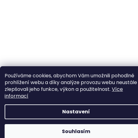
Používáme cookies, abychom Vám umožnili pohodlné
prohlížení webu a díky analýze provozu webu neustále
zlepšovali jeho funkce, výkon a použitelnost.
Více
informací
Nastavení
📦 Minimální objednávka již od 600 Kč bez DPH • Rychlý nákup
zdravotnického materiálu na jednom místě. Posíláme i na
Souhlasím
Slovensko.