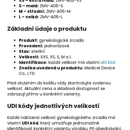
XS – extra malá:
ZMV-A06-XS
S – malá:
ZMV-A06-S
M – střední:
ZMV-A06-M
L – velká:
ZMV-A06-L
Základní údaje o produktu
Produkt:
gynekologické zrcadlo
Provedení:
jednorázové
Stav:
sterilní
Velikosti:
XXS, XS, S, M a L
Identifikace:
každá velikost má vlastní
UDI kód
Značka uvedená u produktu:
Medical Device
Co., LTD
Před vložením do košíku vždy zkontrolujte zvolenou
velikost. Aktuální cena a skladová dostupnost se
zobrazují přímo u konkrétní varianty.
UDI kódy jednotlivých velikostí
Každá nabízená velikost gynekologického zrcadla má
vlastní
UDI kód
, který umožňuje jednoznačně
identifikovat konkrétní variantu výrobku. Při objednávání,