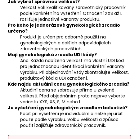
Jak vybrat správnou velikost?
Velikost volí kvalifikovaný zdravotnický pracovník
podle konkrétního vyšetření. Označení XXS až L
rozlišuje jednotlivé varianty produktu.
Pro koho je jednorázové gynekologické zrcadlo
určeno?
Produkt je určen pro odborné použití na
gynekologických a dalších odpovídajících
zdravotnických pracovištích.
Mají gynekologická zrcadla UDI kódy?
Ano. Každá nabízená velikost má vlastní UDI kód
pro jednoznačnou identifikaci konkrétní varianty
výrobku. Při objednávání vždy zkontrolujte velikost,
produktový kód a UDI označení.
Kde najdu aktuální cenu gynekologického zrcadla?
Aktuální cena se zobrazuje přímo u zvolené
velikosti. Před objednáním proto nejprve vyberte
variantu XXS, XS, S, M nebo L.
Je vyšetření gynekologickým zrcadlem bolestivé?
Pocit při vyšetření je individuální a nelze jej určit
pouze podle výrobku. Volbu velikosti a způsob
použití zajišťuje zdravotnický pracovník.