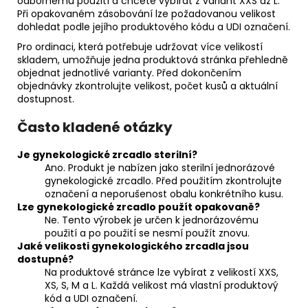
odbornému použití a chcete vybírat z variant XXS až L.
Při opakovaném zásobování lze požadovanou velikost
dohledat podle jejího produktového kódu a UDI označení.
Pro ordinaci, která potřebuje udržovat více velikostí
skladem, umožňuje jedna produktová stránka přehledně
objednat jednotlivé varianty. Před dokončením
objednávky zkontrolujte velikost, počet kusů a aktuální
dostupnost.
Často kladené otázky
Je gynekologické zrcadlo sterilní?
Ano. Produkt je nabízen jako sterilní jednorázové
gynekologické zrcadlo. Před použitím zkontrolujte
označení a neporušenost obalu konkrétního kusu.
Lze gynekologické zrcadlo použít opakovaně?
Ne. Tento výrobek je určen k jednorázovému
použití a po použití se nesmí použít znovu.
Jaké velikosti gynekologického zrcadla jsou
dostupné?
Na produktové stránce lze vybírat z velikostí XXS,
XS, S, M a L. Každá velikost má vlastní produktový
kód a UDI označení.