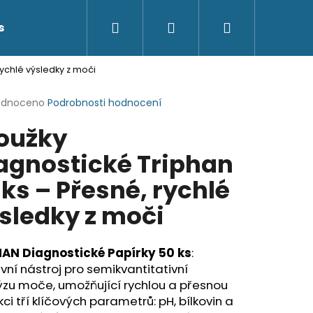
Hledat
Přihlášení
Nákupní
s
Kontakty
rychlé výsledky z moči
košík
rné
odnoceno
Podrobnosti hodnocení
cení
oužky
ktu
agnostické Triphan
ks – Přesné, rychlé
ček.
sledky z moči
HAN Diagnostické Papírky 50 ks
:
ivní nástroj pro semikvantitativní
ýzu moče, umožňující rychlou a přesnou
ci tří klíčových parametrů: pH, bílkovin a