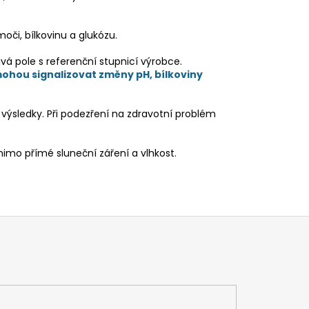
oči, bílkovinu a glukózu.
á pole s referenční stupnicí výrobce.
ohou signalizovat změny pH, bílkoviny
í výsledky. Při podezření na zdravotní problém
mo přímé sluneční záření a vlhkost.