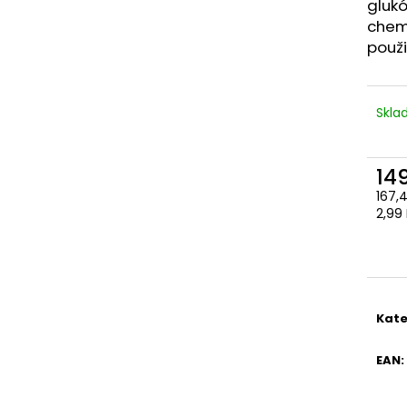
glukó
chem
použi
Skl
14
167,
Měr
2,99 
cena
Kate
EAN
: