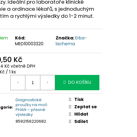
zy. Ideální pro laboratoře klinické
ie a ordinace lékařů, s jednoduchým
tím a rychlými výsledky do 1-2 minut.
adem
Kód:
Značka:
Erba-
MED10003320
lachema
9,50 Kč
44 Kč včetně DPH
ná
Kč / 1 ks
:
DO KOŠÍKU
Tisk
Diagnostické
proužky na moč
Zeptat se
gorie
:
PHAN – přesné
Hlídat
výsledky
8592156220682
Sdílet