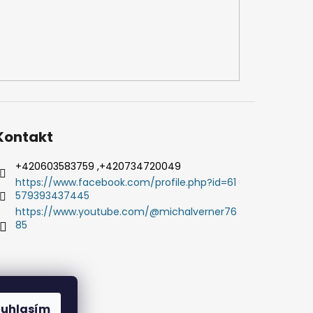
Kontakt
+420603583759 ,+420734720049
https://www.facebook.com/profile.php?id=61
579393437445
https://www.youtube.com/@michalverner76
85
ouhlasím