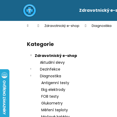
K
Přejít
na
o
Zdravotnický e-
obsah
Zpět
Zpět
š
do
do
í
Domů
Zdravotnický e-shop
Diagnostika
k
obchodu
obchodu
P
o
Kategorie
Přeskočit
s
kategorie
t
Zdravotnický e-shop
r
Aktuální slevy
a
Dezinfekce
n
Diagnostika
n
Antigenní testy
í
Ekg elektrody
p
FOB testy
a
Glukometry
n
Měření teploty
e
Močové katétry