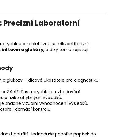
: Precizní Laboratorní
pro rychlou a spolehlivou semikvantitativní
, bílkovin a glukózy
, a díky tomu zajišťují
hody
n a glukózy – klíčové ukazatele pro diagnostiku
což šetří čas a zrychluje rozhodování.
zuje riziko chybných výsledků.
e snadné vizuální vyhodnocení výsledků.
ratoře i domácí kontrolu.
adnost použití. Jednoduše ponořte papírek do