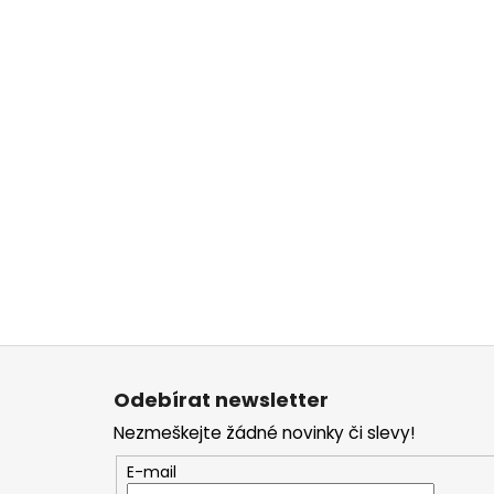
Z
á
Odebírat newsletter
p
Nezmeškejte žádné novinky či slevy!
a
t
E-mail