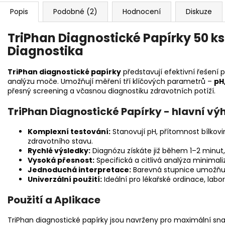
Popis
Podobné (2)
Hodnocení
Diskuze
TriPhan Diagnostické Papírky 50 ks
Diagnostika
TriPhan diagnostické papírky
představují efektivní řešení 
analýzu moče. Umožňují měření tří klíčových parametrů –
pH
přesný screening a včasnou diagnostiku zdravotních potíží.
TriPhan Diagnostické Papírky - hlavní vý
Komplexní testování:
Stanovují pH, přítomnost bílkovi
zdravotního stavu.
Rychlé výsledky:
Diagnózu získáte již během 1–2 minut, 
Vysoká přesnost:
Specifická a citlivá analýza minimali
Jednoduchá interpretace:
Barevná stupnice umožňuj
Univerzální použití:
Ideální pro lékařské ordinace, labo
Použití a Aplikace
TriPhan diagnostické papírky jsou navrženy pro maximální sn