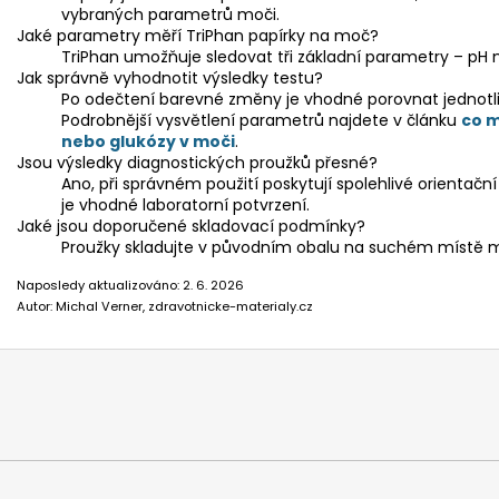
vybraných parametrů moči.
Jaké parametry měří TriPhan papírky na moč?
TriPhan umožňuje sledovat tři základní parametry – pH m
Jak správně vyhodnotit výsledky testu?
Po odečtení barevné změny je vhodné porovnat jednotliv
Podrobnější vysvětlení parametrů najdete v článku
co m
nebo glukózy v moči
.
Jsou výsledky diagnostických proužků přesné?
Ano, při správném použití poskytují spolehlivé orientačn
je vhodné laboratorní potvrzení.
Jaké jsou doporučené skladovací podmínky?
Proužky skladujte v původním obalu na suchém místě mi
Naposledy aktualizováno: 2. 6. 2026
Autor: Michal Verner, zdravotnicke-materialy.cz