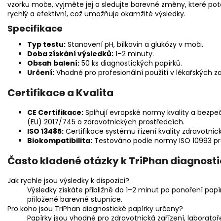
vzorku moče, vyjměte jej a sledujte barevné změny, které poté
rychlý a efektivní, což umožňuje okamžité výsledky.
Specifikace
Typ testu:
Stanovení pH, bílkovin a glukózy v moči.
Doba získání výsledků:
1–2 minuty.
Obsah balení:
50 ks diagnostických papírků.
Určení:
Vhodné pro profesionální použití v lékařských za
Certifikace a Kvalita
CE Certifikace:
Splňují evropské normy kvality a bezpe
(EU) 2017/745 o zdravotnických prostředcích.
ISO 13485:
Certifikace systému řízení kvality zdravotnic
Biokompatibilita:
Testováno podle normy ISO 10993 pro
Často kladené otázky k TriPhan diagnos
Jak rychle jsou výsledky k dispozici?
Výsledky získáte přibližně do 1–2 minut po ponoření pa
přiložené barevné stupnice.
Pro koho jsou TriPhan diagnostické papírky určeny?
Papírky jsou vhodné pro zdravotnická zařízení, laboratoře