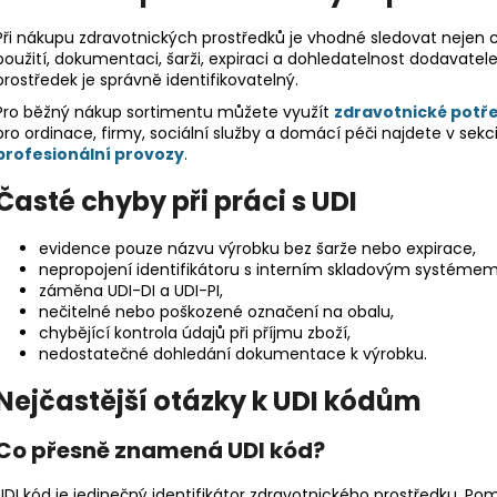
Při nákupu zdravotnických prostředků je vhodné sledovat nejen c
použití, dokumentaci, šarži, expiraci a dohledatelnost dodavatele.
prostředek je správně identifikovatelný.
Pro běžný nákup sortimentu můžete využít
zdravotnické potř
pro ordinace, firmy, sociální služby a domácí péči najdete v sekc
profesionální provozy
.
Časté chyby při práci s UDI
evidence pouze názvu výrobku bez šarže nebo expirace,
nepropojení identifikátoru s interním skladovým systémem
záměna UDI-DI a UDI-PI,
nečitelné nebo poškozené označení na obalu,
chybějící kontrola údajů při příjmu zboží,
nedostatečné dohledání dokumentace k výrobku.
Nejčastější otázky k UDI kódům
Co přesně znamená UDI kód?
UDI kód je jedinečný identifikátor zdravotnického prostředku. Pom