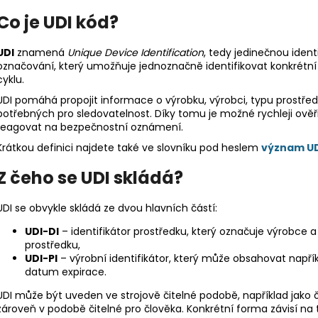
Co je UDI kód?
UDI
znamená
Unique Device Identification
, tedy jedinečnou iden
označování, který umožňuje jednoznačně identifikovat konkrétní 
cyklu.
UDI pomáhá propojit informace o výrobku, výrobci, typu prostředku
potřebných pro sledovatelnost. Díky tomu je možné rychleji ověř
reagovat na bezpečnostní oznámení.
Krátkou definici najdete také ve slovníku pod heslem
význam UD
Z čeho se UDI skládá?
UDI se obvykle skládá ze dvou hlavních částí:
UDI-DI
– identifikátor prostředku, který označuje výrobce
prostředku,
UDI-PI
– výrobní identifikátor, který může obsahovat napřík
datum expirace.
UDI může být uveden ve strojově čitelné podobě, například jako č
zároveň v podobě čitelné pro člověka. Konkrétní forma závisí na