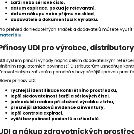
šarži nebo sériové číslo,
datum expirace, pokud je relevantní,
datum nákupu nebo příjmu na sklad,
dodavatele a dokumentaci k výrobku.
Pro přehled dohledatelných značek a dodavatelů můžete využít
materiálu
.
Přínosy UDI pro výrobce, distributor
UDI systém přináší výhody napříč celým dodavatelským řetězce
plněním regulatorních povinností. Distributorům usnadňuje kontr
Zdravotnickým zařízením pomáhá s bezpečnější správou prostřed
Hlavní přínosy UDI:
rychlejší identifikace konkrétního prostředku,
lepší sledovatelnost šarží a sériových čísel,
jednodušší reakce při stažení výrobku z trhu,
přesnější skladová evidence a inventury,
lepší kontrola expirací,
vyšší bezpečnost pacientů a uživatelů.
UDI a nákup zdravotnických prostře