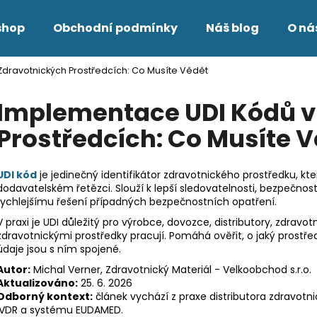
shop
Obchodní podmínky
Náš blog
O ná
dravotnických Prostředcích: Co Musíte Vědět
Co potřebujete najít?
Implementace UDI Kódů v
Prostředcích: Co Musíte 
HLEDAT
UDI kód
je jedinečný identifikátor zdravotnického prostředku, k
dodavatelském řetězci. Slouží k lepší sledovatelnosti, bezpečnosti
Doporučujeme
rychlejšímu řešení případných bezpečnostních opatření.
V praxi je UDI důležitý pro výrobce, dovozce, distributory, zdravotn
zdravotnickými prostředky pracují. Pomáhá ověřit, o jaký prostředek
údaje jsou s ním spojené.
Autor:
Michal Verner, Zdravotnický Materiál - Velkoobchod s.r.o.
Aktualizováno:
25. 6. 2026
Odborný kontext:
článek vychází z praxe distributora zdravotn
IVDR a systému EUDAMED.