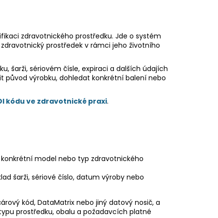
tifikaci zdravotnického prostředku. Jde o systém
zdravotnický prostředek v rámci jeho životního
, šarži, sériovém čísle, expiraci a dalších údajích
it původ výrobku, dohledat konkrétní balení nebo
I kódu ve zdravotnické praxi
.
 a konkrétní model nebo typ zdravotnického
lad šarži, sériové číslo, datum výroby nebo
árový kód, DataMatrix nebo jiný datový nosič, a
 typu prostředku, obalu a požadavcích platné