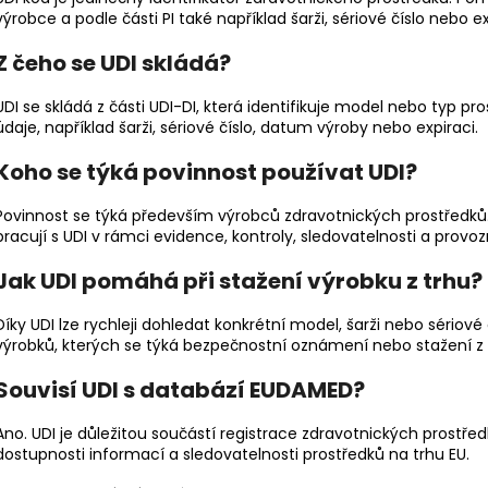
výrobce a podle části PI také například šarži, sériové číslo nebo ex
Z čeho se UDI skládá?
UDI se skládá z části UDI-DI, která identifikuje model nebo typ pro
údaje, například šarži, sériové číslo, datum výroby nebo expiraci.
Koho se týká povinnost používat UDI?
Povinnost se týká především výrobců zdravotnických prostředků. D
pracují s UDI v rámci evidence, kontroly, sledovatelnosti a provo
Jak UDI pomáhá při stažení výrobku z trhu?
Díky UDI lze rychleji dohledat konkrétní model, šarži nebo sériové
výrobků, kterých se týká bezpečnostní oznámení nebo stažení z 
Souvisí UDI s databází EUDAMED?
Ano. UDI je důležitou součástí registrace zdravotnických prostřed
dostupnosti informací a sledovatelnosti prostředků na trhu EU.