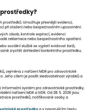
é prostředky?
 prostředků. Umožňuje přesnější evidenci,
reakci při stažení nebo bezpečnostním upozornění.
vých zásob, kontrole expirací, evidenci
řípadě reklamace nebo bezpečnostního opatření.
o sociální službě se vyplatí evidovat šarži,
ýrazně zrychlit dohledání konkrétního prostředku.
ků, zejména z nařízení MDR pro zdravotnické
o. Jeho cílem je posílit sledovatelnost výrobků a
ský informační systém pro zdravotnické prostředky.
dění nařízení MDR a IVDR. Od 28. 5. 2026 jsou
istrace prostředků, notifikované osoby a
votnické prostředky
a v navazujícím textu