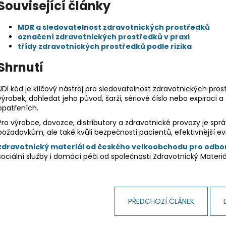
Související články
MDR a sledovatelnost zdravotnických prostředků
označení zdravotnických prostředků v praxi
třídy zdravotnických prostředků podle rizika
Shrnutí
UDI kód je klíčový nástroj pro sledovatelnost zdravotnických pr
výrobek, dohledat jeho původ, šarži, sériové číslo nebo expiraci 
opatřeních.
Pro výrobce, dovozce, distributory a zdravotnické provozy je sprá
požadavkům, ale také kvůli bezpečnosti pacientů, efektivnější evi
zdravotnický materiál od českého velkoobchodu pro odbo
sociální služby i domácí péči od společnosti Zdravotnický Materiá
PŘEDCHOZÍ ČLÁNEK