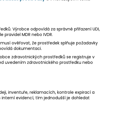
ředků. Výrobce odpovídá za správné přiřazení UDI,
le pravidel MDR nebo IVDR.
axi musí ověřovat, že prostředek splňuje požadavky
dpovídá dokumentaci.
robce zdravotnických prostředků se registruje v
před uvedením zdravotnického prostředku nebo
deji, inventuře, reklamacích, kontrole expirací a
interní evidencí, tím jednodušší je dohledat