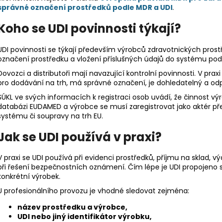
správné označení prostředků podle MDR a UDI
.
Koho se UDI povinnosti týkají?
UDI povinnosti se týkají především výrobců zdravotnických prost
označení prostředku a vložení příslušných údajů do systému pod
Dovozci a distributoři mají navazující kontrolní povinnosti. V pr
pro dodávání na trh, má správné označení, je dohledatelný a o
SÚKL ve svých informacích k registraci osob uvádí, že činnost vý
databázi EUDAMED a výrobce se musí zaregistrovat jako aktér 
systému či soupravy na trh EU.
Jak se UDI používá v praxi?
V praxi se UDI používá při evidenci prostředků, příjmu na sklad, vý
při řešení bezpečnostních oznámení. Čím lépe je UDI propojeno s 
konkrétní výrobek.
U profesionálního provozu je vhodné sledovat zejména:
název prostředku a výrobce,
UDI nebo jiný identifikátor výrobku,