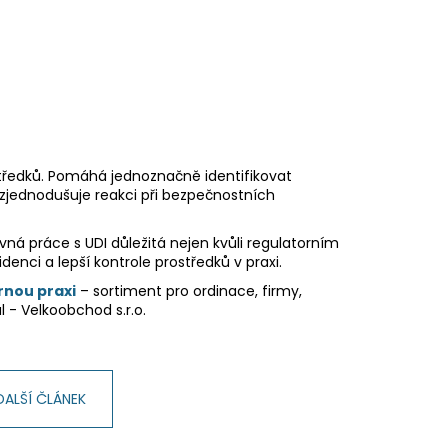
ostředků. Pomáhá jednoznačně identifikovat
a zjednodušuje reakci při bezpečnostních
vná práce s UDI důležitá nejen kvůli regulatorním
denci a lepší kontrole prostředků v praxi.
rnou praxi
– sortiment pro ordinace, firmy,
l - Velkoobchod s.r.o.
DALŠÍ ČLÁNEK