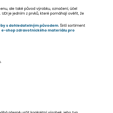
enu, ale také původ výrobku, označení, účel
 UDI je jedním z prvků, které pomáhají ověřit, že
eby s dohledatelným původem
. Širší sortiment
i
e-shop zdravotnického materiálu pro
,
áhá přesně určit konkrétní výrobek, jeho typ,