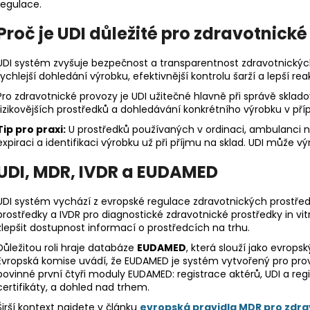
regulace.
Proč je UDI důležité pro zdravotnick
UDI systém zvyšuje bezpečnost a transparentnost zdravotnických
rychlejší dohledání výrobku, efektivnější kontrolu šarží a lepší 
Pro zdravotnické provozy je UDI užitečné hlavně při správě sklado
rizikovějších prostředků a dohledávání konkrétního výrobku v p
Tip pro praxi:
U prostředků používaných v ordinaci, ambulanci neb
expiraci a identifikaci výrobku už při příjmu na sklad. UDI může v
UDI, MDR, IVDR a EUDAMED
UDI systém vychází z evropské regulace zdravotnických prostřed
prostředky a IVDR pro diagnostické zdravotnické prostředky in vitr
zlepšit dostupnost informací o prostředcích na trhu.
Důležitou roli hraje databáze
EUDAMED
, která slouží jako evrop
Evropská komise uvádí, že EUDAMED je systém vytvořený pro prová
povinné první čtyři moduly EUDAMED: registrace aktérů, UDI a reg
certifikáty, a dohled nad trhem.
Širší kontext najdete v článku
evropská pravidla MDR pro zdra