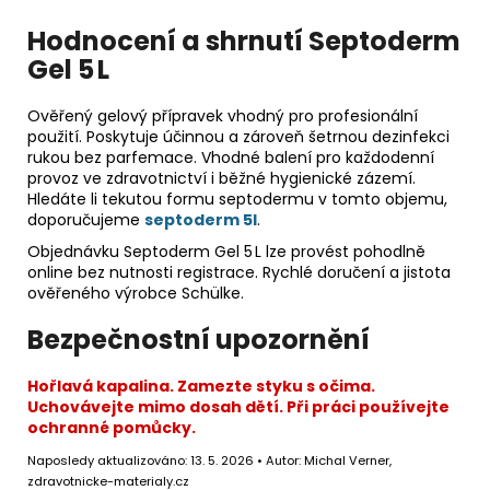
Hodnocení a shrnutí Septoderm
Gel 5 L
Ověřený gelový přípravek vhodný pro profesionální
použití. Poskytuje účinnou a zároveň šetrnou dezinfekci
rukou bez parfemace. Vhodné balení pro každodenní
provoz ve zdravotnictví i běžné hygienické zázemí.
Hledáte li tekutou formu septodermu v tomto objemu,
doporučujeme
septoderm 5l
.
Objednávku Septoderm Gel 5 L lze provést pohodlně
online bez nutnosti registrace. Rychlé doručení a jistota
ověřeného výrobce Schülke.
Bezpečnostní upozornění
Hořlavá kapalina. Zamezte styku s očima.
Uchovávejte mimo dosah dětí. Při práci používejte
ochranné pomůcky.
Naposledy aktualizováno: 13. 5. 2026 • Autor: Michal Verner,
zdravotnicke-materialy.cz