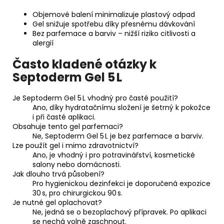
Objemové balení minimalizuje plastový odpad
Gel snižuje spotřebu díky přesnému dávkování
Bez parfemace a barviv – nižší riziko citlivosti a
alergií
Často kladené otázky k
Septoderm Gel 5 L
Je Septoderm Gel 5 L vhodný pro časté použití?
Ano, díky hydratačnímu složení je šetrný k pokožce
i při časté aplikaci.
Obsahuje tento gel parfemaci?
Ne, Septoderm Gel 5 L je bez parfemace a barviv.
Lze použít gel i mimo zdravotnictví?
Ano, je vhodný i pro potravinářství, kosmetické
salony nebo domácnosti.
Jak dlouho trvá působení?
Pro hygienickou dezinfekci je doporučená expozice
30 s, pro chirurgickou 90 s.
Je nutné gel oplachovat?
Ne, jedná se o bezoplachový přípravek. Po aplikaci
se nechá volně zaschnout.