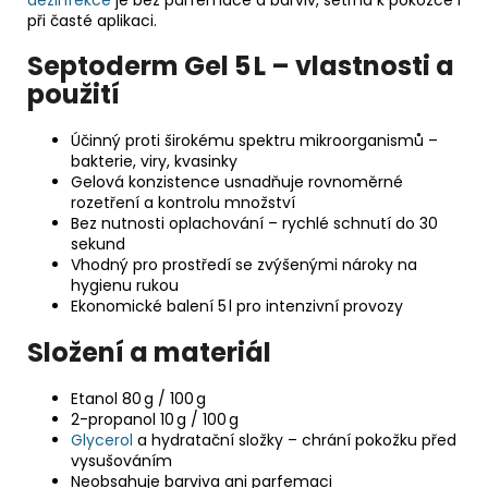
při časté aplikaci.
Septoderm Gel 5 L – vlastnosti a
použití
Účinný proti širokému spektru mikroorganismů –
bakterie, viry, kvasinky
Gelová konzistence usnadňuje rovnoměrné
rozetření a kontrolu množství
Bez nutnosti oplachování – rychlé schnutí do 30
sekund
Vhodný pro prostředí se zvýšenými nároky na
hygienu rukou
Ekonomické balení 5 l pro intenzivní provozy
Složení a materiál
Etanol 80 g / 100 g
2-propanol 10 g / 100 g
Glycerol
a hydratační složky – chrání pokožku před
vysušováním
Neobsahuje barviva ani parfemaci