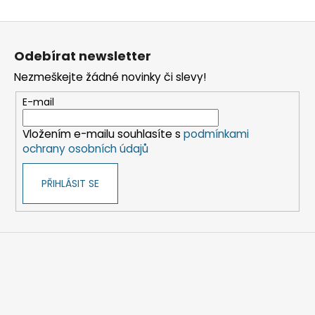
Z
á
Odebírat newsletter
p
Nezmeškejte žádné novinky či slevy!
a
t
E-mail
í
Vložením e-mailu souhlasíte s
podmínkami
ochrany osobních údajů
PŘIHLÁSIT SE