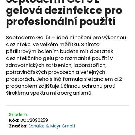
je
a
gelová dezinfekce pro
0,0
z
j
profesionální použití
5
í
hvězdiček.
t
Septoderm Gel 5L – ideální řešení pro výkonnou
?
dezinfekci ve velkém měřítku. S tímto
pětilitrovým balením budete mít dostatek
dezinfekčního gelu pro rozmanité použití v
zdravotnických zařízeních, laboratořích,
HLEDAT
potravinářských provozech a veřejných
prostorách. Jeho silná formula s etanolem a 2-
propanolem zajišťuje účinnou ochranu proti
širokému spektru mikroorganismů.
D
o
p
Skladem
o
Kód:
BOC2090259
r
Značka:
Schülke & Mayr GmbH
u