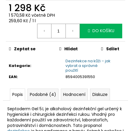
č
1 298 Kč
u
j
1 570,58 Kč včetně DPH
e
Měrná
259,60 Kč / 1 l
m
cena:
DO KOŠÍKU
e
Zeptat se
Hlídat
Sdílet
Dezinfekce na kůži – jak
Kategorie
:
vybrat a správné
použití
EAN
:
8594005391550
Popis
Podobné (4)
Hodnocení
Diskuze
Septoderm Gel 5 L je alkoholový dezinfekční gel určený k
hygienické i chirurgické dezinfekci rukou. Vhodný pro
každodenní použití ve zdravotnictví, laboratořích,
potravinářství i domácnostech. Tato propanol
dezinfekce
je bez parfemace a barviv, šetrná k pokožce i