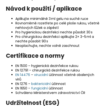
Návod k použití / aplikace
Aplikujte minimálně 3 ml gelu na suché ruce
Rovnoměrně rozetřete po celé ploše rukou, včetně
nehtových lůžek a zápěstí
Pro hygienickou dezinfekci nechte působit 30 s
Pro chirurgickou dezinfekci aplikujte 2× 3–5 ml a
nechte působit 90 s
Neoplachujte, nechte volně zaschnout
Certifikace a normy
EN 1500 – hygienická dezinfekce rukou
EN 12791 – chirurgická dezinfekce rukou
EN 14476
–
virucidní
účinnost včetně obalených
virů
EN 1276 –
baktericidní
účinnost
EN 1650 –
fungicidní
účinnost
Schváleno Ministerstvem zdravotnictví ČR
Udržitelnost (ESG)