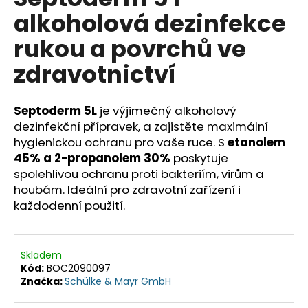
je
a
alkoholová dezinfekce
0,0
z
j
rukou a povrchů ve
5
í
hvězdiček.
zdravotnictví
t
?
Septoderm 5L
je výjimečný alkoholový
dezinfekční přípravek, a zajistěte maximální
hygienickou ochranu pro vaše ruce. S
etanolem
45% a 2-propanolem 30%
poskytuje
HLEDAT
spolehlivou ochranu proti bakteriím, virům a
houbám. Ideální pro zdravotní zařízení i
každodenní použití.
D
o
p
Skladem
o
Kód:
BOC2090097
r
Značka:
Schülke & Mayr GmbH
u