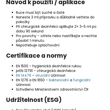
Návod k použití / aplikace
Ruce musí být suché a čisté
Naneste 3 ml přípravku a důkladně vetřete do
pokožky
Při chirurgické dezinfekci aplikujte 2× 3–5 ml po
dobu 90 sekund
Pro povrchy – otřete nebo nastříkejte a nechte
působit 1 minutu
Nepotřebuje oplachování
Certifikace a normy
EN 1500 – hygienická dezinfekce rukou
prEN 12791 – chirurgická dezinfekce
EN 14476
–
virucidní
účinnost
EN 1276 a EN 1650 –
baktericidní
a
fungicidní
účinnost
Schváleno Ministerstvem zdravotnictví ČR
Udržitelnost (ESG)