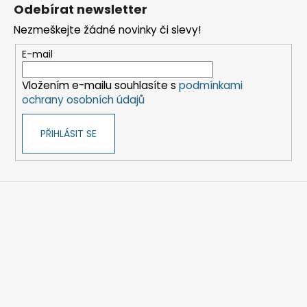
á
Odebírat newsletter
p
Nezmeškejte žádné novinky či slevy!
a
t
E-mail
í
Vložením e-mailu souhlasíte s
podmínkami
ochrany osobních údajů
PŘIHLÁSIT SE