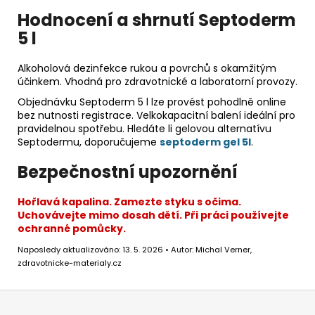
Hodnocení a shrnutí Septoderm
5 l
Alkoholová dezinfekce rukou a povrchů s okamžitým
účinkem. Vhodná pro zdravotnické a laboratorní provozy.
Objednávku Septoderm 5 l lze provést pohodlně online
bez nutnosti registrace. Velkokapacitní balení ideální pro
pravidelnou spotřebu. Hledáte li gelovou alternatívu
Septodermu, doporučujeme
septoderm gel 5l
.
Bezpečnostní upozornění
Hořlavá kapalina. Zamezte styku s očima.
Uchovávejte mimo dosah dětí. Při práci používejte
ochranné pomůcky.
Naposledy aktualizováno: 13. 5. 2026 • Autor: Michal Verner,
zdravotnicke-materialy.cz
Z