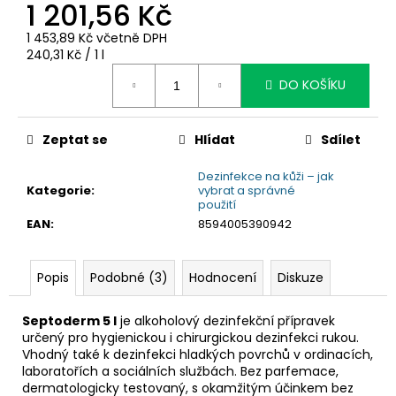
č
1 201,56 Kč
u
1 453,89 Kč včetně DPH
j
Měrná
240,31 Kč / 1 l
e
cena:
m
DO KOŠÍKU
e
Zeptat se
Hlídat
Sdílet
Dezinfekce na kůži – jak
Kategorie
:
vybrat a správné
použití
EAN
:
8594005390942
Popis
Podobné (3)
Hodnocení
Diskuze
Septoderm 5 l
je alkoholový dezinfekční přípravek
určený pro hygienickou i chirurgickou dezinfekci rukou.
Vhodný také k dezinfekci hladkých povrchů v ordinacích,
laboratořích a sociálních službách. Bez parfemace,
dermatologicky testovaný, s okamžitým účinkem bez