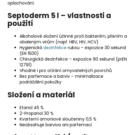
oplachování.
Septoderm 5 l – vlastnosti a
použití
Alkoholové složení účinné proti bakteriím, plísním a
obaleným virům (např. HBV, HIV, HCV)
Hygienická
dezinfekce
rukou – expozice 30 sekund
(EN 1500)
Chirurgická dezinfekce – expozice 90 sekund (prEN
12791)
Vhodné i pro otírání omyvatelných povrchů
Bez parfemace a barviv – minimalizace
podráždění pokožky
Složení a materiál
Etanol 45 %
2-Propanol 30 %
Kvarterní amoniové sloučeniny 0,5 %
Neobsahuje barviva ani parfemaci