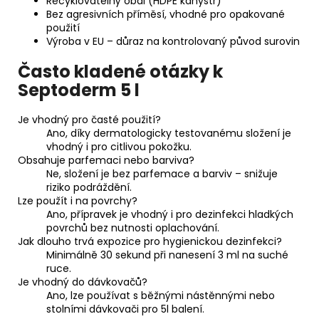
Recyklovatelný obal (HDPE kanystr)
Bez agresivních příměsí, vhodné pro opakované
použití
Výroba v EU – důraz na kontrolovaný původ surovin
Často kladené otázky k
Septoderm 5 l
Je vhodný pro časté použití?
Ano, díky dermatologicky testovanému složení je
vhodný i pro citlivou pokožku.
Obsahuje parfemaci nebo barviva?
Ne, složení je bez parfemace a barviv – snižuje
riziko podráždění.
Lze použít i na povrchy?
Ano, přípravek je vhodný i pro dezinfekci hladkých
povrchů bez nutnosti oplachování.
Jak dlouho trvá expozice pro hygienickou dezinfekci?
Minimálně 30 sekund při nanesení 3 ml na suché
ruce.
Je vhodný do dávkovačů?
Ano, lze používat s běžnými nástěnnými nebo
stolními dávkovači pro 5l balení.