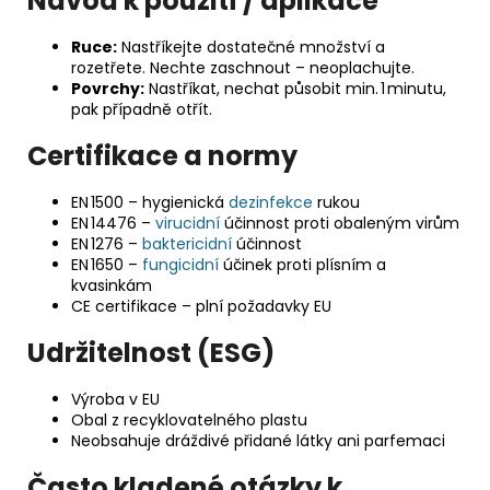
Návod k použití / aplikace
Ruce:
Nastříkejte dostatečné množství a
rozetřete. Nechte zaschnout – neoplachujte.
Povrchy:
Nastříkat, nechat působit min. 1 minutu,
pak případně otřít.
Certifikace a normy
EN 1500 – hygienická
dezinfekce
rukou
EN 14476 –
virucidní
účinnost proti obaleným virům
EN 1276 –
baktericidní
účinnost
EN 1650 –
fungicidní
účinek proti plísním a
kvasinkám
CE certifikace – plní požadavky EU
Udržitelnost (ESG)
Výroba v EU
Obal z recyklovatelného plastu
Neobsahuje dráždivé přidané látky ani parfemaci
Často kladené otázky k