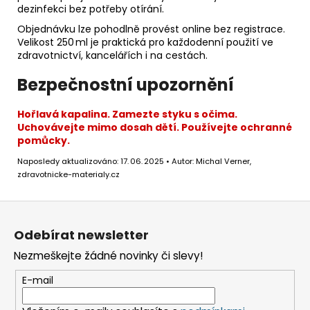
dezinfekci bez potřeby otírání.
Objednávku lze pohodlně provést online bez registrace.
Velikost 250 ml je praktická pro každodenní použití ve
zdravotnictví, kancelářích i na cestách.
Bezpečnostní upozornění
Hořlavá kapalina. Zamezte styku s očima.
Uchovávejte mimo dosah dětí. Používejte ochranné
pomůcky.
Naposledy aktualizováno: 17. 06. 2025 • Autor: Michal Verner,
zdravotnicke-materialy.cz
Z
á
Odebírat newsletter
p
Nezmeškejte žádné novinky či slevy!
a
t
E-mail
í