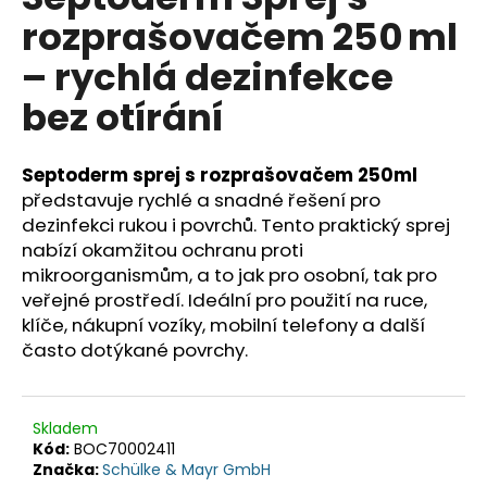
je
a
rozprašovačem 250 ml
0,0
z
j
– rychlá dezinfekce
5
í
hvězdiček.
bez otírání
t
?
Septoderm sprej s rozprašovačem 250ml
představuje rychlé a snadné řešení pro
dezinfekci rukou i povrchů. Tento praktický sprej
nabízí okamžitou ochranu proti
HLEDAT
mikroorganismům, a to jak pro osobní, tak pro
veřejné prostředí. Ideální pro použití na ruce,
klíče, nákupní vozíky, mobilní telefony a další
D
často dotýkané povrchy.
o
p
o
Skladem
r
Kód:
BOC70002411
u
Značka:
Schülke & Mayr GmbH