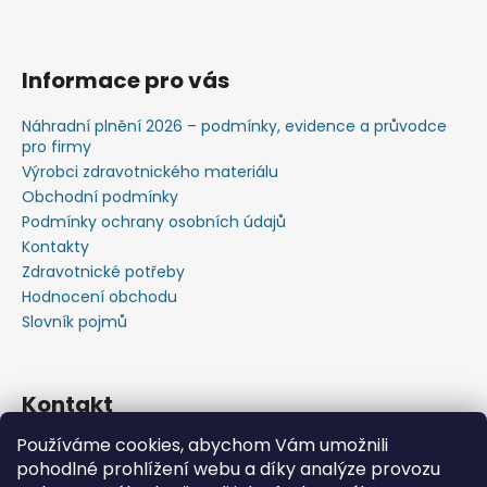
Informace pro vás
Náhradní plnění 2026 – podmínky, evidence a průvodce
pro firmy
Výrobci zdravotnického materiálu
Obchodní podmínky
Podmínky ochrany osobních údajů
Kontakty
Zdravotnické potřeby
Hodnocení obchodu
Slovník pojmů
Kontakt
Používáme cookies, abychom Vám umožnili
+420603583759 ,+420734720049
pohodlné prohlížení webu a díky analýze provozu
https://www.facebook.com/profile.php?id=615793934