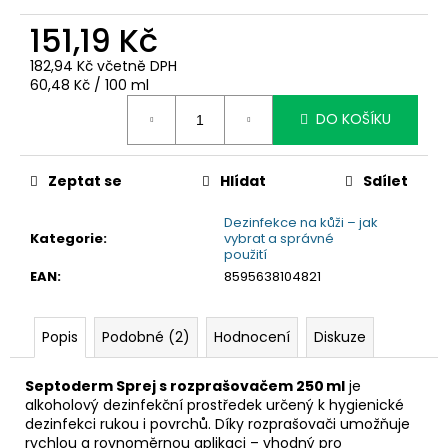
č
u
151,19 Kč
j
e
182,94 Kč včetně DPH
Měrná
60,48 Kč / 100 ml
m
cena:
e
DO KOŠÍKU
Zeptat se
Hlídat
Sdílet
Dezinfekce na kůži – jak
Kategorie
:
vybrat a správné
použití
EAN
:
8595638104821
Popis
Podobné (2)
Hodnocení
Diskuze
Septoderm Sprej s rozprašovačem 250 ml
je
alkoholový dezinfekční prostředek určený k hygienické
dezinfekci rukou i povrchů. Díky rozprašovači umožňuje
rychlou a rovnoměrnou aplikaci – vhodný pro