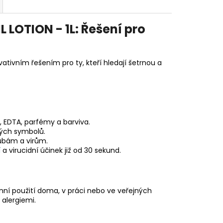
 LOTION - 1L: Řešení pro
ovativním řešením pro ty, kteří hledají šetrnou a
 EDTA, parfémy a barviva.
ných symbolů.
oubám a virům.
í
a virucidní účinek již od 30 sekund.
nní použití doma, v práci nebo ve veřejných
 alergiemi.