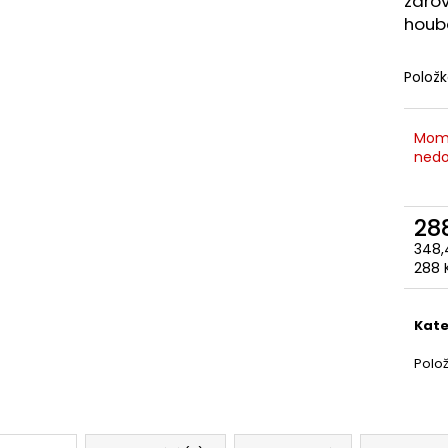
zárov
houb
Polož
Mom
nedo
28
348,
Měr
288 K
cena
Kate
Polo