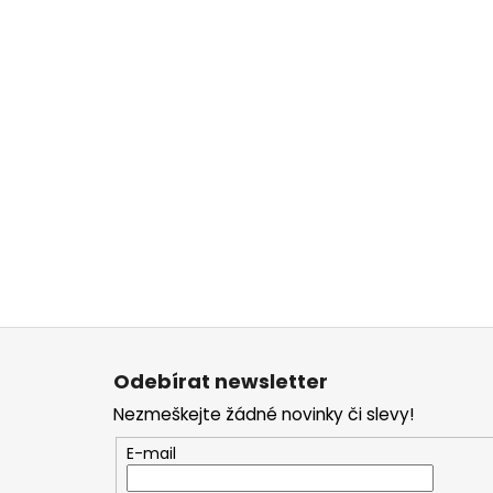
Z
á
Odebírat newsletter
p
Nezmeškejte žádné novinky či slevy!
a
t
E-mail
í