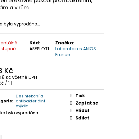
eň efektivně působí proti bakteriím,
ám a virům.
ka byla vyprodána…
entálně
Kód:
Značka:
stupné
ASEPLOT1
Laboratoires ANIOS
France
8 Kč
48 Kč včetně DPH
ná
č / 1 l
:
Tisk
Dezinfekční a
gorie
:
antibakteriální
Zeptat se
mýdla
Hlídat
žka byla vyprodána…
Sdílet