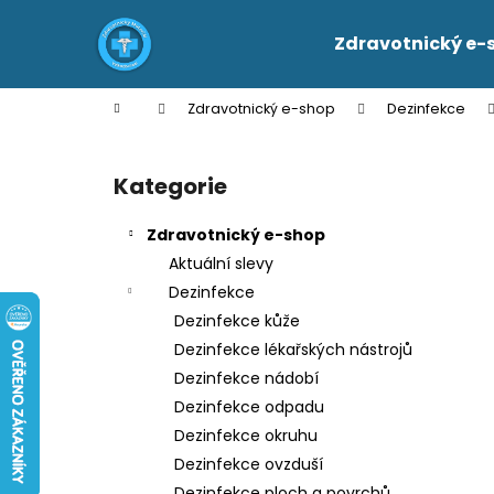
K
Přejít
na
o
Zdravotnický e-
obsah
Zpět
Zpět
š
do
do
í
Domů
Zdravotnický e-shop
Dezinfekce
k
obchodu
obchodu
P
o
Kategorie
Přeskočit
s
kategorie
t
Zdravotnický e-shop
r
Aktuální slevy
a
Dezinfekce
n
Dezinfekce kůže
n
Dezinfekce lékařských nástrojů
í
Dezinfekce nádobí
p
Dezinfekce odpadu
a
Dezinfekce okruhu
n
Dezinfekce ovzduší
e
Dezinfekce ploch a povrchů