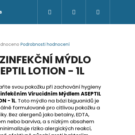
Hledat
Přihlášení
Nákupní
s
Kontakty
košík
rné
odnoceno
Podrobnosti hodnocení
cení
ZINFEKČNÍ MÝDLO
ktu
EPTIL LOTION - 1L
ček.
aňte svou pokožku při zachování hygieny
infekčním Virucidním Mýdlem ASEPTIL
N - 1L
. Toto mýdlo na bázi biguanidů je
álně formulované pro citlivou pokožku a
iky. Bez alergenů jako betainy, EDTA,
ém nebo barviva, a s nízkým obsahem
 minimalizuje riziko alergických reakcí,