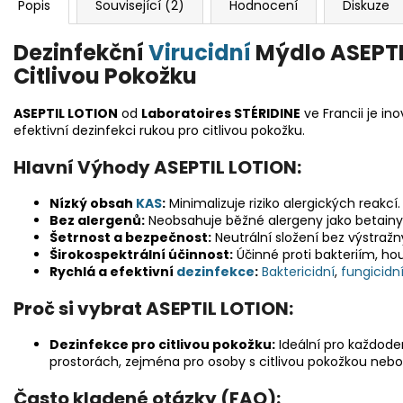
Popis
Související (2)
Hodnocení
Diskuze
Dezinfekční
Virucidní
Mýdlo ASEPTIL
Citlivou Pokožku
ASEPTIL LOTION
od
Laboratoires STÉRIDINE
ve Francii je in
efektivní dezinfekci rukou pro citlivou pokožku.
Hlavní Výhody ASEPTIL LOTION:
Nízký obsah
KAS
:
Minimalizuje riziko alergických reakcí.
Bez alergenů:
Neobsahuje běžné alergeny jako betainy,
Šetrnost a bezpečnost:
Neutrální složení bez výstraž
Širokospektrální účinnost:
Účinné proti bakteriím, h
Rychlá a efektivní
dezinfekce
:
Baktericidní
,
fungicidn
Proč si vybrat ASEPTIL LOTION:
Dezinfekce pro citlivou pokožku:
Ideální pro každode
prostorách, zejména pro osoby s citlivou pokožkou nebo
Často kladené otázky (FAQ):