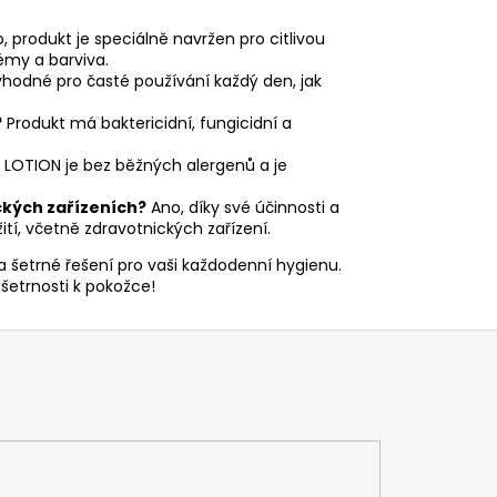
, produkt je speciálně navržen pro citlivou
émy a barviva.
vhodné pro časté používání každý den, jak
?
Produkt má baktericidní, fungicidní a
L LOTION je bez běžných alergenů a je
ckých zařízeních?
Ano, díky své účinnosti a
žití, včetně zdravotnických zařízení.
a šetrné řešení pro vaši každodenní hygienu.
 šetrnosti k pokožce!