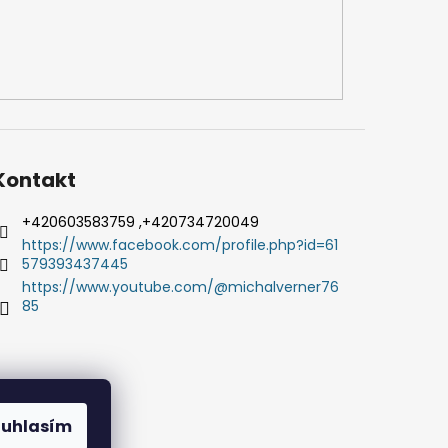
Kontakt
+420603583759 ,+420734720049
https://www.facebook.com/profile.php?id=61
579393437445
https://www.youtube.com/@michalverner76
85
ouhlasím