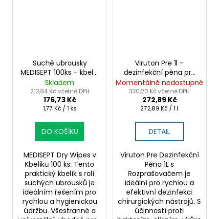
Suché ubrousky
Viruton Pre 1l –
MEDISEPT 100ks – kbelík
dezinfekční pěna pro
s rolí pro hygienické
chirurgické nástroje
Skladem
Momentálně nedostupné
použití
213,84 Kč včetně DPH
330,20 Kč včetně DPH
176,73 Kč
272,89 Kč
Měrná
Měrná
1,77 Kč / 1 ks
272,89 Kč / 1 l
cena:
cena:
DO KOŠÍKU
DETAIL
MEDISEPT Dry Wipes v
Viruton Pre Dezinfekční
Kbelíku 100 ks: Tento
Pěna 1L s
praktický kbelík s rolí
Rozprašovačem je
suchých ubrousků je
ideální pro rychlou a
ideálním řešením pro
efektivní dezinfekci
rychlou a hygienickou
chirurgických nástrojů. S
údržbu. Všestranné a
účinností proti