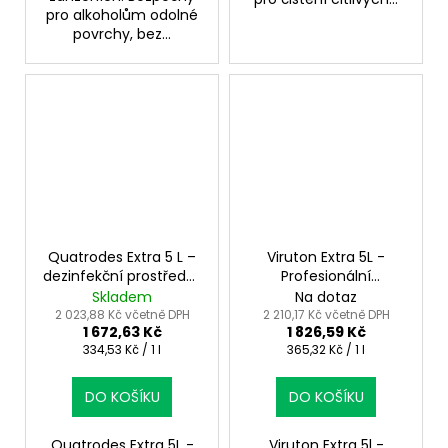
pro alkoholům odolné
povrchy, bez...
Quatrodes Extra 5 L –
Viruton Extra 5L -
dezinfekční prostředek
Profesionální
pro profesionální
Dezinfekční
Skladem
Na dotaz
použití
Koncentrát
2 023,88 Kč včetně DPH
2 210,17 Kč včetně DPH
1 672,63 Kč
1 826,59 Kč
Měrná
Měrná
334,53 Kč / 1 l
365,32 Kč / 1 l
cena:
cena:
DO KOŠÍKU
DO KOŠÍKU
Quatrodes Extra 5L -
Viruton Extra 5l -