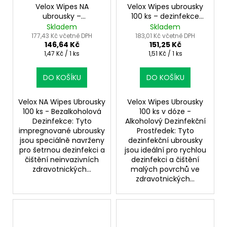
Velox Wipes NA
Velox Wipes ubrousky
ubrousky –
100 ks – dezinfekce
bezalkoholová
pro zdravotnické
Skladem
Skladem
dezinfekce pro citlivé
provozy
177,43 Kč včetně DPH
183,01 Kč včetně DPH
146,64 Kč
151,25 Kč
povrchy
Měrná
Měrná
1,47 Kč / 1 ks
1,51 Kč / 1 ks
cena:
cena:
DO KOŠÍKU
DO KOŠÍKU
Velox NA Wipes Ubrousky
Velox Wipes Ubrousky
100 ks - Bezalkoholová
100 ks v dóze -
Dezinfekce: Tyto
Alkoholový Dezinfekční
impregnované ubrousky
Prostředek: Tyto
jsou speciálně navrženy
dezinfekční ubrousky
pro šetrnou dezinfekci a
jsou ideální pro rychlou
čištění neinvazivních
dezinfekci a čištění
zdravotnických...
malých povrchů ve
zdravotnických...