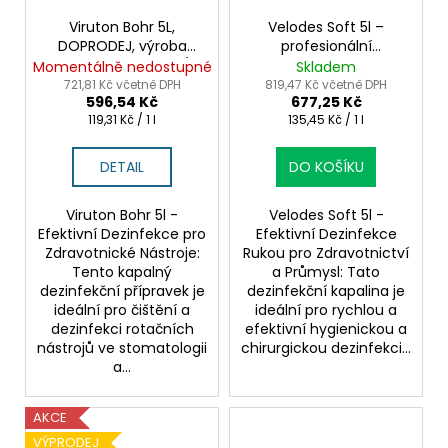
Viruton Bohr 5L,
Velodes Soft 5l –
DOPRODEJ, výroba
profesionální
ukončena, POSLEDNÍ 1
dezinfekce rukou bez
Momentálně nedostupné
Skladem
KS SKLADEM!
parfemace
721,81 Kč včetně DPH
819,47 Kč včetně DPH
596,54 Kč
677,25 Kč
Měrná
Měrná
119,31 Kč / 1 l
135,45 Kč / 1 l
cena:
cena:
DETAIL
DO KOŠÍKU
Viruton Bohr 5l -
Velodes Soft 5l -
Efektivní Dezinfekce pro
Efektivní Dezinfekce
Zdravotnické Nástroje:
Rukou pro Zdravotnictví
Tento kapalný
a Průmysl: Tato
dezinfekční přípravek je
dezinfekční kapalina je
ideální pro čištění a
ideální pro rychlou a
dezinfekci rotačních
efektivní hygienickou a
nástrojů ve stomatologii
chirurgickou dezinfekci...
a...
AKCE
VÝPRODEJ