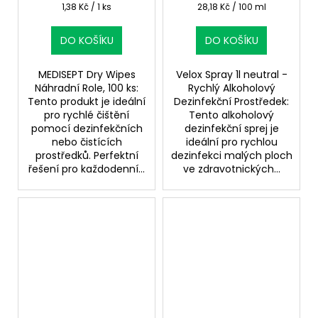
Měrná
Měrná
1,38 Kč / 1 ks
28,18 Kč / 100 ml
cena:
cena:
DO KOŠÍKU
DO KOŠÍKU
MEDISEPT Dry Wipes
Velox Spray 1l neutral -
Náhradní Role, 100 ks:
Rychlý Alkoholový
Tento produkt je ideální
Dezinfekční Prostředek:
pro rychlé čištění
Tento alkoholový
pomocí dezinfekčních
dezinfekční sprej je
nebo čistících
ideální pro rychlou
prostředků. Perfektní
dezinfekci malých ploch
řešení pro každodenní...
ve zdravotnických...