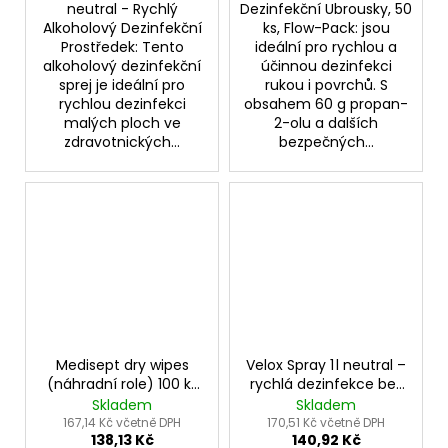
neutral - Rychlý
Dezinfekční Ubrousky, 50
Alkoholový Dezinfekční
ks, Flow-Pack: jsou
Prostředek: Tento
ideální pro rychlou a
alkoholový dezinfekční
účinnou dezinfekci
sprej je ideální pro
rukou i povrchů. S
rychlou dezinfekci
obsahem 60 g propan-
malých ploch ve
2-olu a dalších
zdravotnických...
bezpečných...
Medisept dry wipes
Velox Spray 1 l neutral –
(náhradní role) 100 ks
rychlá dezinfekce bez
– univerzální suché
šmouh
Skladem
Skladem
ubrousky
167,14 Kč včetně DPH
170,51 Kč včetně DPH
138,13 Kč
140,92 Kč