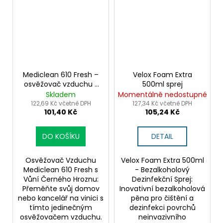
Mediclean 610 Fresh –
Velox Foam Extra
osvěžovač vzduchu s
500ml sprej
vůní černého hroznu
Skladem
Momentálně nedostupné
122,69 Kč včetně DPH
127,34 Kč včetně DPH
101,40 Kč
105,24 Kč
DO KOŠÍKU
DETAIL
Osvěžovač Vzduchu
Velox Foam Extra 500ml
Mediclean 610 Fresh s
- Bezalkoholový
Vůní Černého Hroznu:
Dezinfekční Sprej:
Přeměňte svůj domov
Inovativní bezalkoholová
nebo kancelář na vinici s
pěna pro čištění a
tímto jedinečným
dezinfekci povrchů
osvěžovačem vzduchu.
neinvazivního