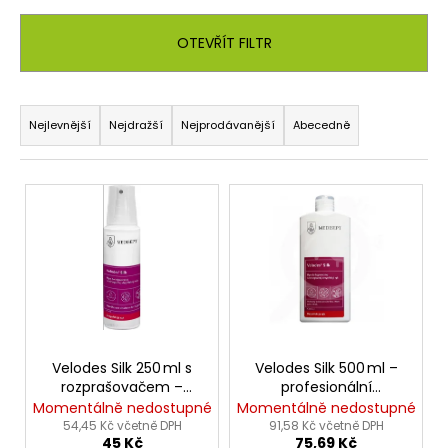
č
u
j
OTEVŘÍT FILTR
e
m
Ř
e
a
Nejlevnější
Nejdražší
Nejprodávanější
Abecedně
z
e
V
n
ý
í
p
p
i
r
s
o
p
d
r
u
o
Velodes Silk 250 ml s
Velodes Silk 500 ml –
k
rozprašovačem –
profesionální
d
dezinfekce bez
dezinfekce rukou bez
Momentálně nedostupné
Momentálně nedostupné
t
u
parfemace
parfemace
54,45 Kč včetně DPH
91,58 Kč včetně DPH
ů
45 Kč
75,69 Kč