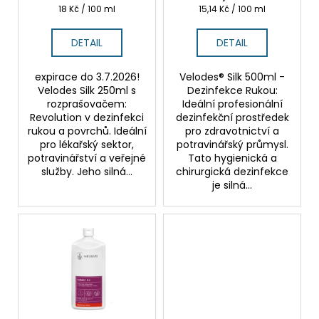
k
Měrná
Měrná
18 Kč / 100 ml
15,14 Kč / 100 ml
t
cena:
cena:
ů
DETAIL
DETAIL
expirace do 3.7.2026!
Velodes® Silk 500ml -
Velodes Silk 250ml s
Dezinfekce Rukou:
rozprašovačem:
Ideální profesionální
Revolution v dezinfekci
dezinfekční prostředek
rukou a povrchů. Ideální
pro zdravotnictví a
pro lékařský sektor,
potravinářský průmysl.
potravinářství a veřejné
Tato hygienická a
služby. Jeho silná...
chirurgická dezinfekce
je silná...