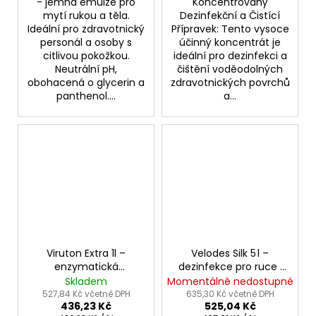
- jemná emulze pro
Koncentrovaný
mytí rukou a těla.
Dezinfekční a Čistící
Ideální pro zdravotnický
Přípravek: Tento vysoce
personál a osoby s
účinný koncentrát je
citlivou pokožkou.
ideální pro dezinfekci a
Neutrální pH,
čištění voděodolných
obohacená o glycerin a
zdravotnických povrchů
panthenol....
a...
Viruton Extra 1l –
Velodes Silk 5 l –
enzymatická
dezinfekce pro ruce i
dezinfekce pro
povrchy bez
Skladem
Momentálně nedostupné
nástroje
parfemace
527,84 Kč včetně DPH
635,30 Kč včetně DPH
436,23 Kč
525,04 Kč