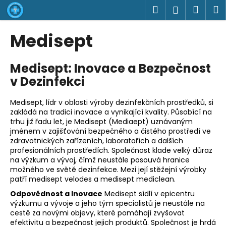
K
Přejít
Hledat
Náku
M
Přihlášen
na
o
obsah
Zpět
Zpět
košík
š
Medisept
í
C
k
Medisept: Inovace a Bezpečnost
o
v Dezinfekci
p
o
Medisept, lídr v oblasti výroby dezinfekčních prostředků, si
t
zakládá na tradici inovace a vynikající kvality. Působící na
ř
trhu již řadu let, je Medisept (Mediaept) uznávaným
e
jménem v zajišťování bezpečného a čistého prostředí ve
zdravotnických zařízeních, laboratořích a dalších
b
profesionálních prostředích. Společnost klade velký důraz
u
na výzkum a vývoj, čímž neustále posouvá hranice
možného ve světě dezinfekce. Mezi její stěžejní výrobky
j
patří medisept velodes a medisept mediclean.
e
Odpovědnost a Inovace
Medisept sídlí v epicentru
t
výzkumu a vývoje a jeho tým specialistů je neustále na
e
cestě za novými objevy, které pomáhají zvyšovat
n
efektivitu a bezpečnost jejich produktů. Společnost je hrdá