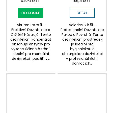
Měrná
Měrná
436,23 Kč / 1 l
105,01 Kč / 1 l
cena:
cena:
DO KOŠÍKU
DETAIL
Viruton Extra 1l -
Velodes Silk 5l -
Efektivní Dezinfekce a
Profesionální Dezinfekce
Čištění Nástrojů: Tento
Rukou a Povrchů: Tento
dezinfekční koncentrát
dezinfekční prostředek
obsahuje enzymy pro
je ideální pro
vysoce účinné čištění.
hygienickou a
Ideální pro manuální
chirurgickou dezinfekci
dezinfekci i použití v...
v profesionálních i
domácích...