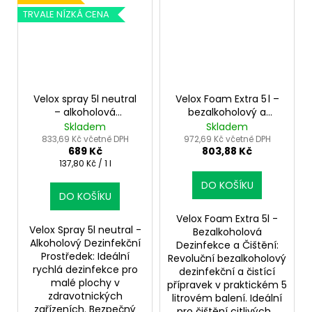
TRVALE NÍZKÁ CENA
Velox spray 5l neutral
Velox Foam Extra 5 l –
– alkoholová
bezalkoholový a
dezinfekce pro
dezinfekční čistič s
Skladem
Skladem
profesionály
vůní
833,69 Kč včetně DPH
972,69 Kč včetně DPH
689 Kč
803,88 Kč
Měrná
137,80 Kč / 1 l
cena:
DO KOŠÍKU
DO KOŠÍKU
Velox Foam Extra 5l -
Velox Spray 5l neutral -
Bezalkoholová
Alkoholový Dezinfekční
Dezinfekce a Čištění:
Prostředek: Ideální
Revoluční bezalkoholový
rychlá dezinfekce pro
dezinfekční a čistící
malé plochy v
přípravek v praktickém 5
zdravotnických
litrovém balení. Ideální
zařízeních. Bezpečný
pro čištění citlivých...