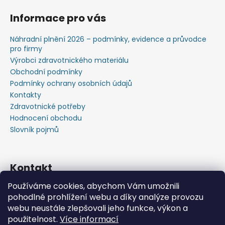
Informace pro vás
Náhradní plnění 2026 – podmínky, evidence a průvodce
pro firmy
Výrobci zdravotnického materiálu
Obchodní podmínky
Podmínky ochrany osobních údajů
Kontakty
Zdravotnické potřeby
Hodnocení obchodu
Slovník pojmů
Kontakt
Používáme cookies, abychom Vám umožnili
+420603583759 ,+420734720049
pohodlné prohlížení webu a díky analýze provozu
https://www.facebook.com/profile.php?id=615793934
webu neustále zlepšovali jeho funkce, výkon a
37445
použitelnost.
Více informací
https://www.youtube.com/@michalverner7685