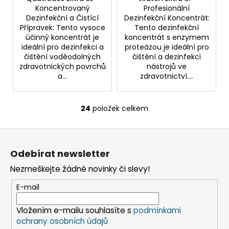
Koncentrovaný
Profesionální
Dezinfekční a Čistící
Dezinfekční Koncentrát:
Přípravek: Tento vysoce
Tento dezinfekční
účinný koncentrát je
koncentrát s enzymem
ideální pro dezinfekci a
proteázou je ideální pro
čištění voděodolných
čištění a dezinfekci
zdravotnických povrchů
nástrojů ve
a...
zdravotnictví....
24
položek celkem
O
v
Z
l
á
á
Odebírat newsletter
d
p
a
Nezmeškejte žádné novinky či slevy!
a
c
t
E-mail
í
í
p
Vložením e-mailu souhlasíte s
podmínkami
r
ochrany osobních údajů
v