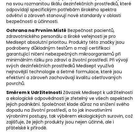
na svou rozmanitou škálu dezinfekčních prostředků, které
a
odpovídají specifickým potřebám širokého spektra
j
odvětví a zároveň stanovují nové standardy v oblasti
bezpečnosti a účinnosti.
í
t
Ochrana na Prvním Místě
Bezpečnost pacientů,
zdravotnického personálu a široké veřejnosti je pro
?
Medisept absolutní prioritou. Produkty této značky jsou
podrobeny důkladným testům a mají certifikaci
garantující ničení nebezpečných mikroorganismů při
minimálním riziku pro zdraví a životní prostředí. Při vývoji
svých dezinfekčních prostředků Medisept využívá
nejnovější technologie a šetrné formulace, které jsou
HLEDAT
efektivní a zároveň zachovávají kvalitu ošetřovaných
povrchů.
Směrem k Udržitelnosti
Závazek Medisept k udržitelnosti
D
a ekologické odpovědnosti je zřetelný ve všech aspektech
jejich podnikání. Společnost klade důraz na snížení svého
o
dopadu na životní prostředí, a to jak inovativními
p
výrobními postupy, tak výběrem ekologických surovin, což
o
zajišťuje, že jejich produkty jsou nejen účinné, ale i
r
přátelské k přírodě.
u