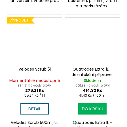
univerzální, vhodné pro...
bakteriím, plísním, virům
a tuberkulózám...
VÝPRODEJ
Velodes Scrub 5l
Quatrodes Extra 1L –
dezinfekční přípravek
pro zdravotnické
Momentálně nedostupné
Skladem
povrchy
334,21 Kč včetně DPH
501,33 Kč včetně DPH
276,21 Kč
414,32 Kč
Měrná
Měrná
55,24 Kč / 1 l
41,43 Kč / 100 ml
cena:
cena:
DETAIL
DO KOŠÍKU
Velodes Scrub 500ml, 5L
Quatrodes Extra 1L -