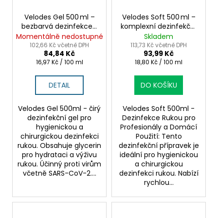
Velodes Gel 500 ml –
Velodes Soft 500 ml –
bezbarvá dezinfekce s
komplexní dezinfekční
hydratačním účinkem
gel bez parfemace
Momentálně nedostupné
Skladem
102,66 Kč včetně DPH
113,73 Kč včetně DPH
84,84 Kč
93,99 Kč
Měrná
Měrná
16,97 Kč / 100 ml
18,80 Kč / 100 ml
cena:
cena:
DETAIL
DO KOŠÍKU
Velodes Gel 500ml - čirý
Velodes Soft 500ml -
dezinfekční gel pro
Dezinfekce Rukou pro
hygienickou a
Profesionály a Domácí
chirurgickou dezinfekci
Použití: Tento
rukou. Obsahuje glycerin
dezinfekční přípravek je
pro hydrataci a výživu
ideální pro hygienickou
rukou. Účinný proti virům
a chirurgickou
včetně SARS-CoV-2....
dezinfekci rukou. Nabízí
rychlou...