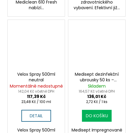
Mediclean 610 Fresh
zdravotnického
nabízí...
vybavení. Efektivní již...
Velox Spray 500ml
Medisept dezinfekční
neutral
ubrousky 50 ks –
rychlá dezinfekce na
Momentálně nedostupné
Skladem
cesty
142,04 Kč včetně DPH
164,57 Kč včetně DPH
117,39 Kč
136,01 Kč
Měrná
Měrná
23,48 Kč / 100 ml
2,72 Kč / 1 ks
cena:
cena:
DETAIL
DO KOŠÍKU
Velox Spray 500ml
Medisept Impregnované