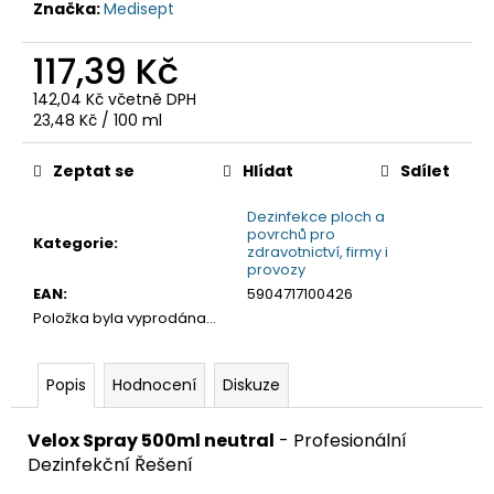
č
Značka:
Medisept
u
j
117,39 Kč
e
m
142,04 Kč včetně DPH
Měrná
23,48 Kč / 100 ml
e
cena:
Zeptat se
Hlídat
Sdílet
Dezinfekce ploch a
povrchů pro
Kategorie
:
zdravotnictví, firmy i
provozy
EAN
:
5904717100426
Položka byla vyprodána…
Popis
Hodnocení
Diskuze
Velox Spray 500ml neutral
- Profesionální
Dezinfekční Řešení