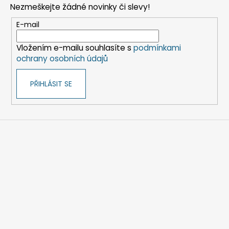
Nezmeškejte žádné novinky či slevy!
a
t
E-mail
í
Vložením e-mailu souhlasíte s
podmínkami
ochrany osobních údajů
PŘIHLÁSIT SE