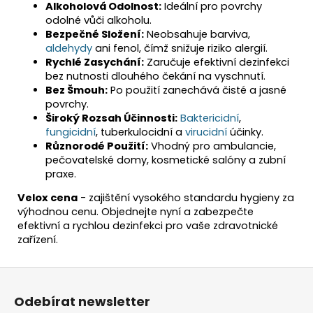
Alkoholová Odolnost:
Ideální pro povrchy
odolné vůči alkoholu.
Bezpečné Složení:
Neobsahuje barviva,
aldehydy
ani fenol, čímž snižuje riziko alergií.
Rychlé Zasychání:
Zaručuje efektivní dezinfekci
bez nutnosti dlouhého čekání na vyschnutí.
Bez Šmouh:
Po použití zanechává čisté a jasné
povrchy.
Široký Rozsah Účinnosti:
Baktericidní
,
fungicidní
, tuberkulocidní a
virucidní
účinky.
Různorodé Použití:
Vhodný pro ambulancie,
pečovatelské domy, kosmetické salóny a zubní
praxe.
Velox cena
- zajištění vysokého standardu hygieny za
výhodnou cenu. Objednejte nyní a zabezpečte
efektivní a rychlou dezinfekci pro vaše zdravotnické
zařízení
.
Z
á
Odebírat newsletter
p