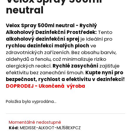
je
a
neutral
0,0
z
j
5
í
hvězdiček.
Velox Spray 500ml neutral - Rychlý
t
Alkoholový Dezinfekční Prostředek:
Tento
?
alkoholový dezinfekční sprej
je ideální pro
rychlou dezinfekci malých ploch
ve
zdravotnických zařízeních. Bez obsahu barviv,
aldehydů a fenolu, což minimalizuje riziko
alergických reakcí.
Rychlé zasychání
zajišťuje
HLEDAT
efektivitu bez zanechání šmouh.
Kupte nyní pro
bezpečnost, rychlost a efektivitu v dezinfekci!
DOPRODEJ - Ukončená výroba
D
o
Položka byla vyprodána…
p
o
r
Momentálně nedostupné
u
Kód:
MEDISSE-ALKGOT-ML158EXPCZ