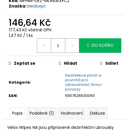
č
Kód:
MPHIM-DEZ-ML993EXPCZ
Značka:
Medisept
u
j
146,64 Kč
e
m
177,43 Kč včetně DPH
e
Měrná
1,47 Kč / 1 ks
cena:
DO KOŠÍKU
Zeptat se
Hlídat
Sdílet
Dezinfekce ploch a
povrchů pro
Kategorie
:
zdravotnictví, firmy i
provozy
EAN
:
5907626630060
Popis
Podobné (1)
Hodnocení
Diskuze
Velox Wipes NA jsou připravené dezinfekční ubrousky