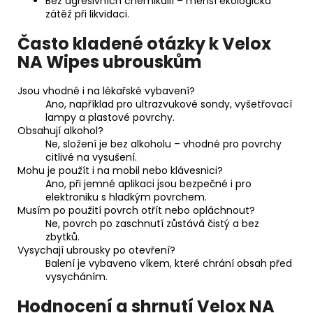
Bez agresivních chemikálií – menší ekologická
zátěž při likvidaci.
Často kladené otázky k Velox
NA Wipes ubrouskům
Jsou vhodné i na lékařské vybavení?
Ano, například pro ultrazvukové sondy, vyšetřovací
lampy a plastové povrchy.
Obsahují alkohol?
Ne, složení je bez alkoholu – vhodné pro povrchy
citlivé na vysušení.
Mohu je použít i na mobil nebo klávesnici?
Ano, při jemné aplikaci jsou bezpečné i pro
elektroniku s hladkým povrchem.
Musím po použití povrch otřít nebo opláchnout?
Ne, povrch po zaschnutí zůstává čistý a bez
zbytků.
Vysychají ubrousky po otevření?
Balení je vybaveno víkem, které chrání obsah před
vysycháním.
Hodnocení a shrnutí Velox NA