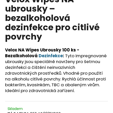
je
a
ubrousky –
0,0
z
j
bezalkoholová
5
í
hvězdiček.
dezinfekce pro citlivé
t
?
povrchy
Velox NA Wipes Ubrousky 100 ks -
Bezalkoholová
Dezinfekce
:
Tyto impregnované
HLEDAT
ubrousky jsou speciálně navrženy pro šetrnou
dezinfekci a čištění neinvazivních
zdravotnických prostředků. Vhodné pro použití
na alkoholu citlivé povrchy. Rychlá účinnost proti
D
bakteriím, kvasinkám, TBC a obaleným virům.
o
Ideální pro zdravotnická zařízení.
p
o
r
u
Skladem