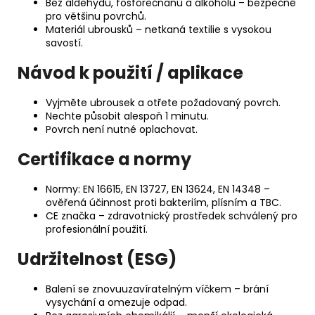
Bez aldehydů, fosforečnanů a alkoholu – bezpečné
pro většinu povrchů.
Materiál ubrousků – netkaná textilie s vysokou
savostí.
Návod k použití / aplikace
Vyjměte ubrousek a otřete požadovaný povrch.
Nechte působit alespoň 1 minutu.
Povrch není nutné oplachovat.
Certifikace a normy
Normy: EN 16615, EN 13727, EN 13624, EN 14348 –
ověřená účinnost proti bakteriím, plísním a TBC.
CE značka – zdravotnický prostředek schválený pro
profesionální použití.
Udržitelnost (ESG)
Balení se znovuuzavíratelným víčkem – brání
vysychání a omezuje odpad.