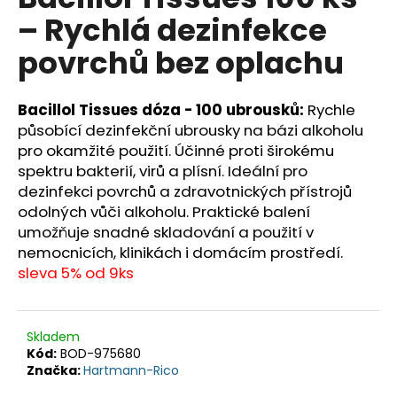
je
a
– Rychlá dezinfekce
0,0
z
j
povrchů bez oplachu
5
í
hvězdiček.
t
Bacillol Tissues dóza - 100 ubrousků:
Rychle
?
působící dezinfekční ubrousky na bázi alkoholu
pro okamžité použití. Účinné proti širokému
spektru bakterií, virů a plísní. Ideální pro
dezinfekci povrchů a zdravotnických přístrojů
HLEDAT
odolných vůči alkoholu. Praktické balení
umožňuje snadné skladování a použití v
nemocnicích, klinikách i domácím prostředí.
sleva 5% od 9ks
D
o
p
Skladem
o
Kód:
BOD-975680
r
Značka:
Hartmann-Rico
u