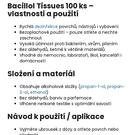
Bacillol Tissues 100 ks –
vlastnosti a použití
Rychlá
dezinfekce
povrchů, nástrojů i vybavení
Bezoplachové použití – pouze otřete a nechte
zaschnout
Vysoká účinnost proti bakteriím, virům, plísním
Bez aldehydů, šetrné k většině materiálů
Vhodné do nemocnic, laboratoří, škol, kanceláří i
domácností
Složení a materiál
Obsahuje alkoholové složky (
propan-1-ol
,
propan-
2-ol
,
ethanol
)
Bez aldehydů, barviv a parfemace
Vlhčené netkané textilie s optimální savostí
Návod k použití / aplikace
Vyjměte ubrousek z dózy a otřete povrch nebo
předmět