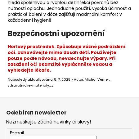
hledá spolehlivou a rychlou dezinfekci povrchů bez
nutnosti oplachu. Jednoduché použití, vysoká účinnost a
praktické balení v dóze zajišťují maximální komfort v
každodenní hygieně.
Bezpečnostní upozornění
Hořlavý prostředek. Způsobuje vážné podráždění
očí. Uchovávejte mimo dosah dětí. Používejte
pouze podle návodu, nevdechujte výpary. Při
zasažení očí okamžitě vypláchněte vodou a
vyhledejte lékaře.
Naposledy aktualizováno: 8. 7. 2025 • Autor: Michal Verner,
zdravotnicke-materialy.cz
Z
á
Odebírat newsletter
p
Nezmeškejte žádné novinky či slevy!
a
t
E-mail