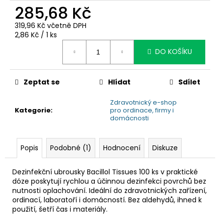
č
285,68 Kč
u
j
319,96 Kč včetně DPH
e
Měrná
2,86 Kč / 1 ks
m
cena:
DO KOŠÍKU
e
Zeptat se
Hlídat
Sdílet
Zdravotnický e-shop
Kategorie
:
pro ordinace, firmy i
domácnosti
Popis
Podobné (1)
Hodnocení
Diskuze
Dezinfekční ubrousky Bacillol Tissues 100 ks v praktické
dóze poskytují rychlou a účinnou dezinfekci povrchů bez
nutnosti oplachování. Ideální do zdravotnických zařízení,
ordinací, laboratoří i domácností. Bez aldehydů, ihned k
použití, šetří čas i materiály.