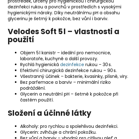
prostředek, určený pro hygienickou i chirurgickou
dezinfekci rukou a povrchů v prostředích s vysokými
hygienickými nároky. Díky neutrálnímu pH a obsahu
glycerinu je šetrný k pokožce, bez vůní i barviv.
Velodes Soft 5 l – vlastnosti a
použití
Objem 5 l kanistr – ideální pro nemocnice,
laboratoře, kuchyně a další provozy.
Rychlá hygienická
dezinfekce
rukou – 30 s.
Efektivní chirurgická dezinfekce rukou – 90 s.
Všestranný účinek – bakterie, kvasinky, plísně, viry.
Bez parfemace a barviv – minimální riziko
podráždění.
Glycerin a neutrální pH – šetrné k pokožce při
častém použití.
Složení a účinné látky
Alkoholy: pro rychlou a spolehlivou dezinfekci.
Glycerin: zvlhčuje a chrání pokožku.
Bez vůní a barviv – vhodný pro citlivou pleť a