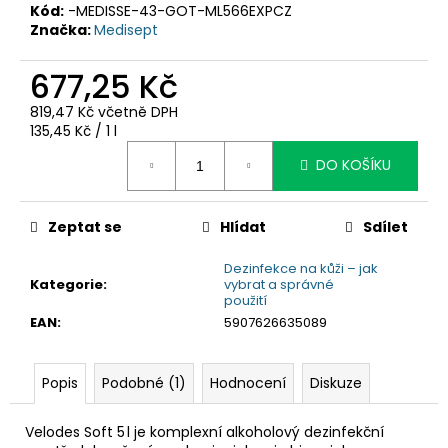
č
Kód:
-MEDISSE-43-GOT-ML566EXPCZ
u
Značka:
Medisept
j
e
677,25 Kč
m
e
819,47 Kč včetně DPH
Měrná
135,45 Kč / 1 l
cena:
DO KOŠÍKU
Zeptat se
Hlídat
Sdílet
Dezinfekce na kůži – jak
Kategorie
:
vybrat a správné
použití
EAN
:
5907626635089
Popis
Podobné (1)
Hodnocení
Diskuze
Velodes Soft 5 l je komplexní alkoholový dezinfekční