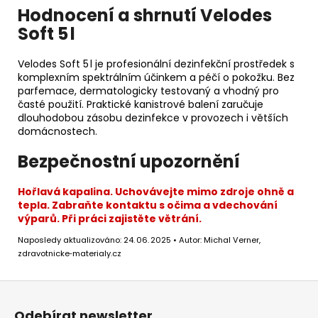
Hodnocení a shrnutí Velodes
Soft 5 l
Velodes Soft 5 l je profesionální dezinfekční prostředek s
komplexním spektrálním účinkem a péčí o pokožku. Bez
parfemace, dermatologicky testovaný a vhodný pro
časté použití. Praktické kanistrové balení zaručuje
dlouhodobou zásobu dezinfekce v provozech i větších
domácnostech.
Bezpečnostní upozornění
Hořlavá kapalina. Uchovávejte mimo zdroje ohně a
tepla. Zabraňte kontaktu s očima a vdechování
výparů. Při práci zajistěte větrání.
Naposledy aktualizováno: 24. 06. 2025 • Autor: Michal Verner,
zdravotnicke‑materialy.cz
Z
á
Odebírat newsletter