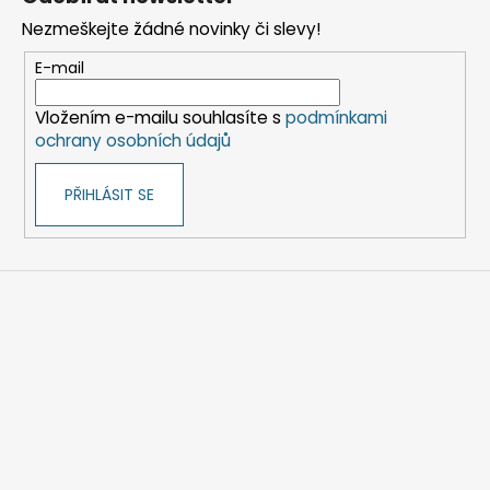
p
Nezmeškejte žádné novinky či slevy!
a
t
E-mail
í
Vložením e-mailu souhlasíte s
podmínkami
ochrany osobních údajů
PŘIHLÁSIT SE