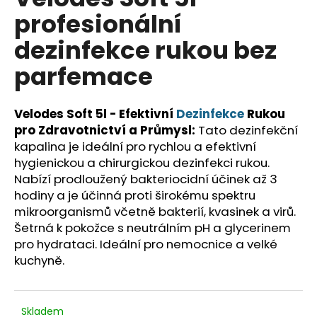
je
a
profesionální
0,0
z
j
dezinfekce rukou bez
5
í
hvězdiček.
parfemace
t
?
Velodes Soft 5l - Efektivní
Dezinfekce
Rukou
pro Zdravotnictví a Průmysl:
Tato dezinfekční
kapalina je ideální pro rychlou a efektivní
hygienickou a chirurgickou dezinfekci rukou.
HLEDAT
Nabízí prodloužený bakteriocidní účinek až 3
hodiny a je účinná proti širokému spektru
mikroorganismů včetně bakterií, kvasinek a virů.
D
Šetrná k pokožce s neutrálním pH a glycerinem
o
pro hydrataci. Ideální pro nemocnice a velké
p
kuchyně.
o
r
u
Skladem