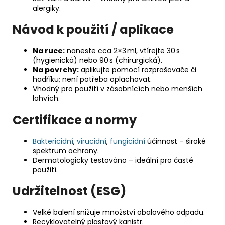
alergiky.
Návod k použití / aplikace
Na ruce:
naneste cca 2×3 ml, vtírejte 30 s
(hygienická) nebo 90 s (chirurgická).
Na povrchy:
aplikujte pomocí rozprašovače či
hadříku; není potřeba oplachovat.
Vhodný pro použití v zásobnících nebo menších
lahvích.
Certifikace a normy
Baktericidní
,
virucidní
,
fungicidní
účinnost – široké
spektrum ochrany.
Dermatologicky testováno – ideální pro časté
použití.
Udržitelnost (ESG)
Velké balení snižuje množství obalového odpadu.
Recyklovatelný plastový kanistr.