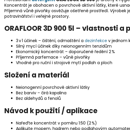
Koncentrát je obohacen o povrchově aktivní látky, které usna
Příjemná vůně pivoňky osvěžuje ošetřené prostředí. Výrobek j
potravinářství i veřejné prostory.
ORAFLOOR 3D 900 5l – vlastnosti a p
3 v 1 účinek – čištění, odmaštění a
dezinfekce
v jednom 
Silný mycí účinek díky neionogenním tenzidům
Ekonomický koncentrát – doporučené ředění 2 %
Příjemná parfemace – vůně pivoňky
Vhodné pro ruční i strojové mytí podlah a ploch
Složení a materiál
Neionogenní povrchově aktivní látky
Bez barviv – čirá kapalina
Bez aldehydů a fenolů
Návod k použití / aplikace
Nařeďte koncentrát v poměru 1:50 (2 %)
Aplikujte mopem, hadrem nebo podlahovým automat