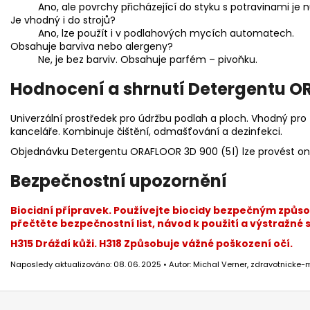
Ano, ale povrchy přicházející do styku s potravinami je
Je vhodný i do strojů?
Ano, lze použít i v podlahových mycích automatech.
Obsahuje barviva nebo alergeny?
Ne, je bez barviv. Obsahuje parfém – pivoňku.
Hodnocení a shrnutí Detergentu O
Univerzální prostředek pro údržbu podlah a ploch. Vhodný pro z
kanceláře. Kombinuje čištění, odmašťování a dezinfekci.
Objednávku Detergentu ORAFLOOR 3D 900 (5 l) lze provést onli
Bezpečnostní upozornění
Biocidní přípravek. Používejte biocidy bezpečným způso
přečtěte bezpečnostní list, návod k použití a výstražné
H315 Dráždí kůži. H318 Způsobuje vážné poškození očí.
Naposledy aktualizováno: 08. 06. 2025 • Autor: Michal Verner, zdravotnicke-m