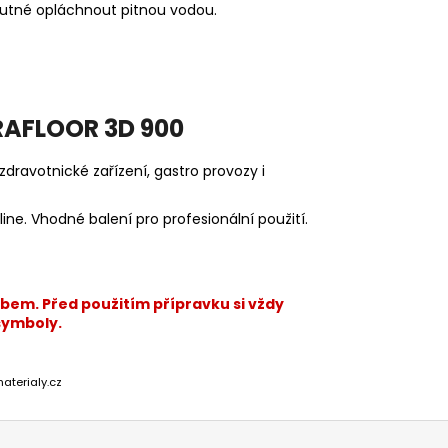
 nutné opláchnout pitnou vodou.
RAFLOOR 3D 900
dravotnické zařízení, gastro provozy i
ne. Vhodné balení pro profesionální použití.
bem. Před použitím přípravku si vždy
 symboly.
aterialy.cz