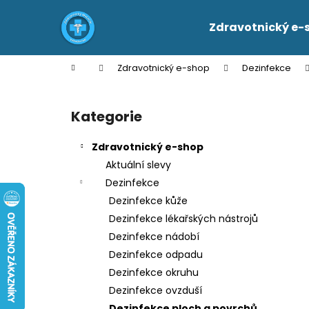
K
Přejít
na
o
Zdravotnický e-
obsah
Zpět
Zpět
š
do
do
í
Domů
Zdravotnický e-shop
Dezinfekce
k
obchodu
obchodu
P
o
Kategorie
Přeskočit
s
kategorie
t
Zdravotnický e-shop
r
Aktuální slevy
a
Dezinfekce
n
Dezinfekce kůže
n
Dezinfekce lékařských nástrojů
í
Dezinfekce nádobí
p
Dezinfekce odpadu
a
Dezinfekce okruhu
n
Dezinfekce ovzduší
e
Dezinfekce ploch a povrchů