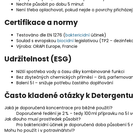
Nechte působit po dobu 5 minut
Není třeba oplachovat, pokud nejde o povrchy přicházejí
Certifikace a normy
Testováno dle EN 1276 (
baktericidní
účinek)
Soulad s evropskou
biocidní
legislativou (TP2 – dezinfe
Výroba: ORAPI Europe, Francie
Udržitelnost (ESG)
Nižší spotřeba vody a času díky kombinované funkci
Bez zbytečných chemických příměsí – čirá, parfemova
Balení 5 l – snižuje potřebu častého doplňování
Často kladené otázky k Detergent
Jaká je doporučená koncentrace pro běžné použití?
Doporučené ředění je 2 % – tedy 100 ml přípravku na 5 l v
Jak dlouho musí prostředek působit?
Pro baktericidní účinek je doporučená doba působení 5 
Mohu ho použít i v potravinářství?