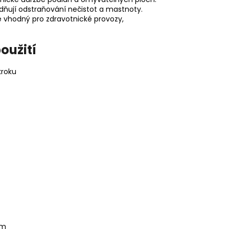
dňují odstraňování nečistot a mastnoty.
e vhodný pro zdravotnické provozy,
oužití
kroku
em