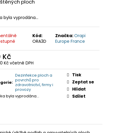
ištěných ploch
ka byla vyprodána…
entálně
Kód:
Značka:
Orapi
stupné
ORA3D
Europe France
0 Kč
10 Kč včetně DPH
ná
:
Tisk
Dezinfekce ploch a
povrchů pro
Zeptat se
gorie
:
zdravotnictví, firmy i
Hlídat
provozy
žka byla vyprodána…
Sdílet
enické údržbě podlah a omyvatelných ploch.