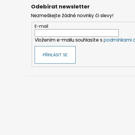
á
Odebírat newsletter
p
Nezmeškejte žádné novinky či slevy!
a
t
E-mail
í
Vložením e-mailu souhlasíte s
podmínkami o
PŘIHLÁSIT SE