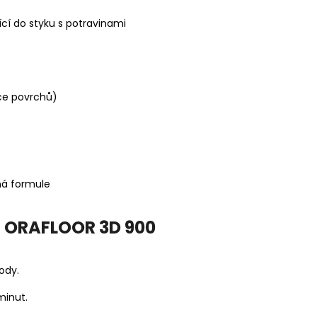
cí do styku s potravinami
kce povrchů)
ná formule
u ORAFLOOR 3D 900
ody.
minut.