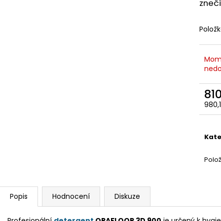
zneč
Polož
Mom
nedo
81
980,
Měr
cena
Kate
Polo
Popis
Hodnocení
Diskuze
Profesionální
detergent
ORAFLOOR 3D 900
je určený k hygi