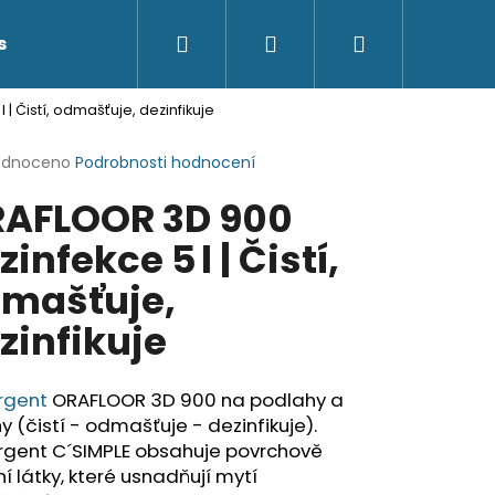
Hledat
Přihlášení
Nákupní
s
Kontakty
| Čistí, odmašťuje, dezinfikuje
košík
rné
odnoceno
Podrobnosti hodnocení
cení
AFLOOR 3D 900
ktu
zinfekce 5 l | Čistí,
mašťuje,
ček.
zinfikuje
rgent
ORAFLOOR 3D 900 na podlahy a
y (čistí - odmašťuje - dezinfikuje).
rgent C´SIMPLE obsahuje povrchově
ní látky, které usnadňují mytí