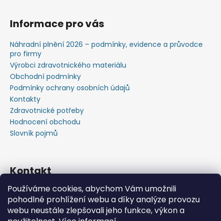
Informace pro vás
Náhradní plnění 2026 – podmínky, evidence a průvodce
pro firmy
Výrobci zdravotnického materiálu
Obchodní podmínky
Podmínky ochrany osobních údajů
Kontakty
Zdravotnické potřeby
Hodnocení obchodu
Slovník pojmů
Kontakt
Používáme cookies, abychom Vám umožnili
+420603583759 ,+420734720049
pohodlné prohlížení webu a díky analýze provozu
https://www.facebook.com/profile.php?id=615793934
webu neustále zlepšovali jeho funkce, výkon a
37445