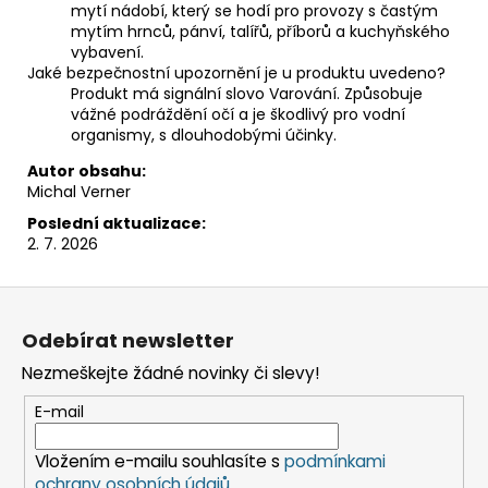
mytí nádobí, který se hodí pro provozy s častým
mytím hrnců, pánví, talířů, příborů a kuchyňského
vybavení.
Jaké bezpečnostní upozornění je u produktu uvedeno?
Produkt má signální slovo Varování. Způsobuje
vážné podráždění očí a je škodlivý pro vodní
organismy, s dlouhodobými účinky.
Autor obsahu:
Michal Verner
Poslední aktualizace:
2. 7. 2026
Z
á
Odebírat newsletter
p
Nezmeškejte žádné novinky či slevy!
a
t
E-mail
í
Vložením e-mailu souhlasíte s
podmínkami
ochrany osobních údajů