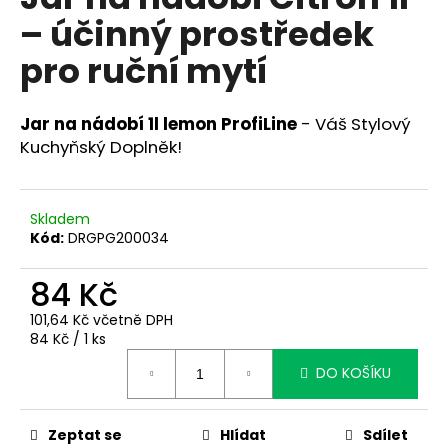
je
a
– účinný prostředek
0,0
z
j
pro ruční mytí
5
í
hvězdiček.
t
Jar na nádobí 1l lemon ProfiLine
- Váš Stylový
?
Kuchyňský Doplněk!
Skladem
HLEDAT
Kód:
DRGPG200034
84 Kč
D
101,64 Kč včetně DPH
o
Měrná
84 Kč / 1 ks
cena:
p
DO KOŠÍKU
o
r
u
Zeptat se
Hlídat
Sdílet