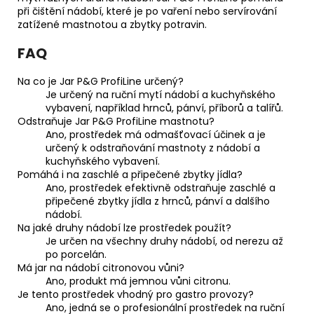
při čištění nádobí, které je po vaření nebo servírování
zatížené mastnotou a zbytky potravin.
FAQ
Na co je Jar P&G ProfiLine určený?
Je určený na ruční mytí nádobí a kuchyňského
vybavení, například hrnců, pánví, příborů a talířů.
Odstraňuje Jar P&G ProfiLine mastnotu?
Ano, prostředek má odmašťovací účinek a je
určený k odstraňování mastnoty z nádobí a
kuchyňského vybavení.
Pomáhá i na zaschlé a připečené zbytky jídla?
Ano, prostředek efektivně odstraňuje zaschlé a
připečené zbytky jídla z hrnců, pánví a dalšího
nádobí.
Na jaké druhy nádobí lze prostředek použít?
Je určen na všechny druhy nádobí, od nerezu až
po porcelán.
Má jar na nádobí citronovou vůni?
Ano, produkt má jemnou vůni citronu.
Je tento prostředek vhodný pro gastro provozy?
Ano, jedná se o profesionální prostředek na ruční