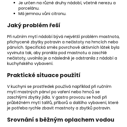
Je určen na různé druhy nádobí, včetně nerezu a
porcelánu.
Má jemnou vůni citronu.
Jaký problém řeší
Při ručním mytí nádobí bývá největší problém mastnota,
přichycené zbytky potravin a nečistoty na hrncích nebo
pánvích. Specifická směs povrchově aktivních látek byla
vyvinuta tak, aby pronikla pod mastnotu a zaschlé
nečistoty, uvolnila je a následně je odstranila z nádobí a
kuchyňského vybavení.
Praktické situace použití
V kuchyni se prostředek používá například při ručním
mytí mastných pánví po vaření nebo hrnců se
zaschlými zbytky jídla. V gastro provozu se hodí při
průběžném mytí talířů, příborů a dalšího vybavení, které
je potřeba rychle zbavit mastnoty a zbytků potravin.
Srovnání s běžným oplachem vodou