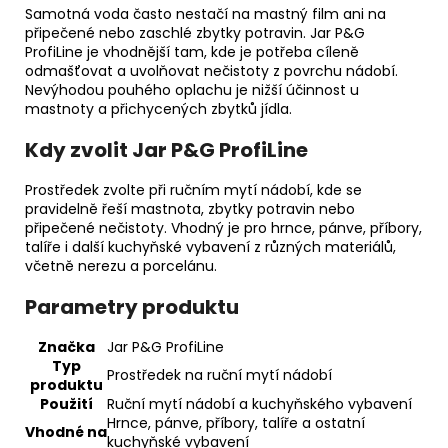
Samotná voda často nestačí na mastný film ani na
připečené nebo zaschlé zbytky potravin. Jar P&G
ProfiLine je vhodnější tam, kde je potřeba cíleně
odmašťovat a uvolňovat nečistoty z povrchu nádobí.
Nevýhodou pouhého oplachu je nižší účinnost u
mastnoty a přichycených zbytků jídla.
Kdy zvolit Jar P&G ProfiLine
Prostředek zvolte při ručním mytí nádobí, kde se
pravidelně řeší mastnota, zbytky potravin nebo
připečené nečistoty. Vhodný je pro hrnce, pánve, příbory,
talíře i další kuchyňské vybavení z různých materiálů,
včetně nerezu a porcelánu.
Parametry produktu
Značka
Jar P&G ProfiLine
Typ
Prostředek na ruční mytí nádobí
produktu
Použití
Ruční mytí nádobí a kuchyňského vybavení
Hrnce, pánve, příbory, talíře a ostatní
Vhodné na
kuchyňské vybavení