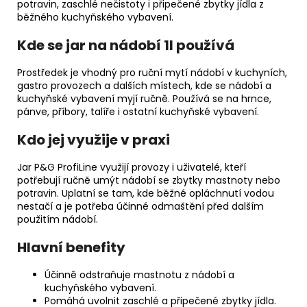
potravin, zaschlé nečistoty i připečené zbytky jídla z
běžného kuchyňského vybavení.
Kde se jar na nádobí 1l používá
Prostředek je vhodný pro ruční mytí nádobí v kuchyních,
gastro provozech a dalších místech, kde se nádobí a
kuchyňské vybavení myjí ručně. Používá se na hrnce,
pánve, příbory, talíře i ostatní kuchyňské vybavení.
Kdo jej využije v praxi
Jar P&G ProfiLine využijí provozy i uživatelé, kteří
potřebují ručně umýt nádobí se zbytky mastnoty nebo
potravin. Uplatní se tam, kde běžné opláchnutí vodou
nestačí a je potřeba účinné odmaštění před dalším
použitím nádobí.
Hlavní benefity
Účinně odstraňuje mastnotu z nádobí a
kuchyňského vybavení.
Pomáhá uvolnit zaschlé a připečené zbytky jídla.