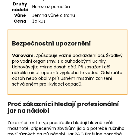
Druhy
Nerez až porcelán
nádobí
Vůně
Jemná vůně citronu
Cena
Za kus
Bezpečnostní upozornění
Varování.
Způsobuje vážné podráždění očí. Škodlivý
pro vodní organismy, s dlouhodobými účinky.
Uchovávejte mimo dosah dětí. Při zasažení očí
několik minut opatrně vyplachujte vodou. Odstraňte
obsah nebo obal v příslušném místním zařízení
schváleném pro likvidaci odpadů.
Proč zákazníci hledají profesionální
jar na nádobí
Zákazníci tento typ prostředku hledají hlavně kvůli
mastnotě, připečeným zbytkům jídla a potřebě ručního
mytí různých druhů nádobí. Jar P&G ProfiLine pomáhá