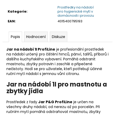
č
u
Prostředky na nádobí
j
Kategorie
:
pro hygienické mytí v
domácnosti i provozu
e
EAN
:
4015400795193
m
e
Popis
Hodnocení
Diskuze
Jar na nádobí 1l ProfiLine
je profesionální prostředek
na nádobí určený pro čištění hrnců, pánví, talířů, příborů i
dalšího kuchyňského vybavení. Pomáhá odstranit
mastnotu, zbytky potravin i zaschlé a připečené
nečistoty. Hodí se pro uživatele, kteří potřebují účinné
ruční mytí nádobí s jemnou vůní citronu.
Jar na nádobí 1l pro mastnotu a
zbytky jídla
Prostředek z řady
Jar P&G ProfiLine
je určen na
všechny druhy nádobí, od nerezu až po porcelán. Při
ručním mytí pomáhá odstraňovat mastnotu, zbytky