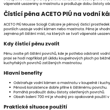
vápenaté usazeniny a mastnotu a prodlužuje dobu čistoty oš
Čisticí pěna ACETO PIÚ na vodní 
ACETO PIÚ Mousse Sciogli Calcare je pěnový čisticí prostřede
površích usazuje vodní kámen nebo mastnota. Pěna je vhodná
zejména při čištění míst, na kterých se tvoří vápenaté usazen
Kdy čisticí pěnu zvolit
Pěnu zvolte při čištění povrchů, kde je potřeba odstranit vod
praxi se hodí například při úklidu koupelnových ploch po běžn
kuchyňských povrchů zatížených mastnotou.
Hlavní benefity
Odstraňuje vodní kámen a mastnotu v koupelně i kuchy
Pěnová konzistence dobře přilne k čištěnému povrchu.
Pomáhá prodloužit dobu čistoty ošetřených povrchů.
Obsah balení 700 ml je vhodný pro opakované použití 
Praktické situace použití