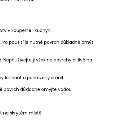
y v koupelně i kuchyni.
i. Po použití je nutné povrch důkladně omýt
Nepoužívejte ji však na povrchy citlivé na
vný laminát a poškozený smalt.
dně povrch důkladně omyjte vodou.
t na skrytém místě.