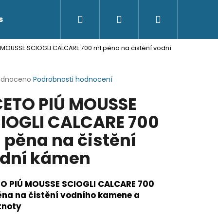
Hledat
Přihlášení
Nákupní
s
Kontakty
 MOUSSE SCIOGLI CALCARE 700 ml pěna na čistění vodní
košík
rné
odnoceno
Podrobnosti hodnocení
cení
ETO PIÚ MOUSSE
ktu
IOGLI CALCARE 700
 pěna na čistění
ček.
dní kámen
O PIÚ MOUSSE SCIOGLI CALCARE 700
ěna na čistění vodního kamene a
noty