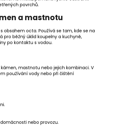
etřených povrchů.
kámen a mastnotu
k s obsahem octa. Používá se tam, kde se na
 pro běžný úklid koupelny a kuchyně,
iny po kontaktu s vodou.
ní kámen, mastnotu nebo jejich kombinaci. V
ém používání vody nebo při čištění
ni.
v domácnosti nebo provozu.