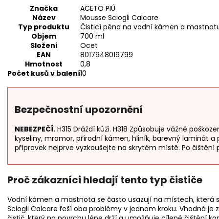
Značka
ACETO PIÚ
Název
Mousse Sciogli Calcare
Typ produktu
Čisticí pěna na vodní kámen a mastnot
Objem
700 ml
Složení
Ocet
EAN
8017948019799
Hmotnost
0,8
Počet kusů v balení
10
Bezpečnostní upozornění
NEBEZPEČÍ.
H315 Dráždí kůži. H318 Způsobuje vážné poškozen
kyseliny, mramor, přírodní kámen, hliník, barevný laminát 
přípravek nejprve vyzkoušejte na skrytém místě. Po čištěn
Proč zákazníci hledají tento typ čističe
Vodní kámen a mastnota se často usazují na místech, která 
Sciogli Calcare řeší oba problémy v jednom kroku. Vhodná je
čistič, který na povrchu lépe drží a umožňuje cílené čištění k