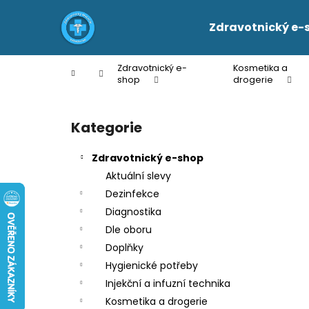
K
Přejít
na
o
Zdravotnický e-
obsah
Zpět
Zpět
š
do
do
í
Zdravotnický e-
Kosmetika a
Domů
k
obchodu
obchodu
shop
drogerie
P
o
Kategorie
Přeskočit
s
kategorie
t
Zdravotnický e-shop
r
Aktuální slevy
a
Dezinfekce
n
Diagnostika
n
Dle oboru
í
Doplňky
p
Hygienické potřeby
a
Injekční a infuzní technika
n
Kosmetika a drogerie