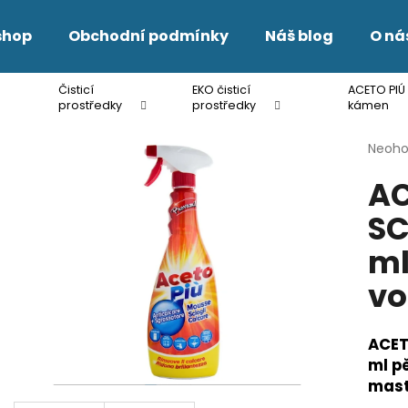
shop
Obchodní podmínky
Náš blog
O ná
Čisticí
EKO čisticí
ACETO PIÚ
Co potřebujete najít?
prostředky
prostředky
kámen
Průmě
Neoh
hodno
HLEDAT
AC
produ
je
SC
0,0
z
Doporučujeme
ml
5
hvězdi
vo
ACET
ml p
mast