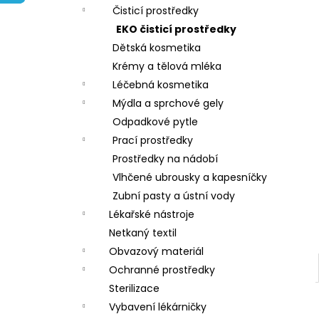
e
Čisticí prostředky
l
EKO čisticí prostředky
Dětská kosmetika
Krémy a tělová mléka
Léčebná kosmetika
Mýdla a sprchové gely
Odpadkové pytle
Prací prostředky
Prostředky na nádobí
Vlhčené ubrousky a kapesníčky
Zubní pasty a ústní vody
Lékařské nástroje
Netkaný textil
Obvazový materiál
Ochranné prostředky
Sterilizace
Vybavení lékárničky