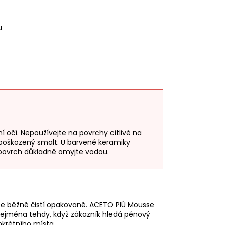
u
í očí. Nepoužívejte na povrchy citlivé na
a poškozený smalt. U barvené keramiky
í povrch důkladně omyjte vodou.
se běžně čistí opakovaně. ACETO PIÚ Mousse
 zejména tehdy, když zákazník hledá pěnový
onkrétního místa.