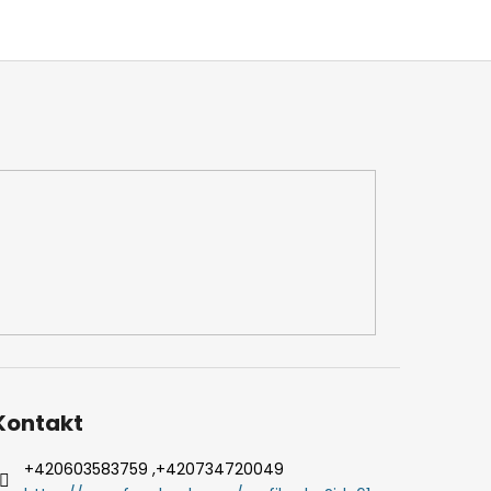
Kontakt
+420603583759 ,+420734720049