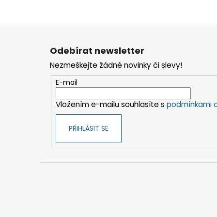
Z
á
Odebírat newsletter
p
Nezmeškejte žádné novinky či slevy!
a
t
E-mail
í
Vložením e-mailu souhlasíte s
podmínkami o
PŘIHLÁSIT SE