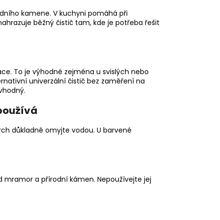
vodního kamene. V kuchyni pomáhá při
razuje běžný čistič tam, kde je potřeba řešit
kace. To je výhodné zejména u svislých nebo
ernativní univerzální čistič bez zaměření na
vhodný.
 používá
vrch důkladně omyjte vodou. U barvené
lad mramor a přírodní kámen. Nepoužívejte jej