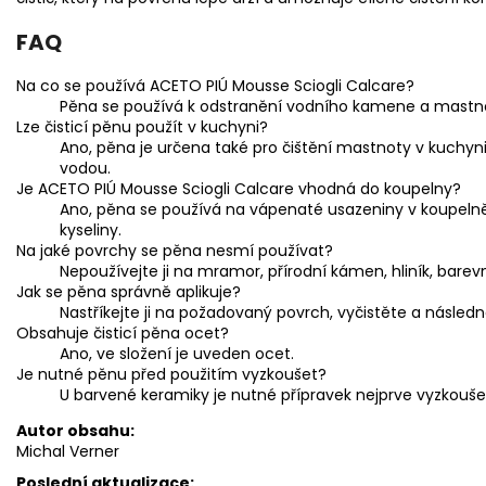
FAQ
Na co se používá ACETO PIÚ Mousse Sciogli Calcare?
Pěna se používá k odstranění vodního kamene a mastnot
Lze čisticí pěnu použít v kuchyni?
Ano, pěna je určena také pro čištění mastnoty v kuchyn
vodou.
Je ACETO PIÚ Mousse Sciogli Calcare vhodná do koupelny?
Ano, pěna se používá na vápenaté usazeniny v koupelně. 
kyseliny.
Na jaké povrchy se pěna nesmí používat?
Nepoužívejte ji na mramor, přírodní kámen, hliník, bare
Jak se pěna správně aplikuje?
Nastříkejte ji na požadovaný povrch, vyčistěte a násle
Obsahuje čisticí pěna ocet?
Ano, ve složení je uveden ocet.
Je nutné pěnu před použitím vyzkoušet?
U barvené keramiky je nutné přípravek nejprve vyzkouše
Autor obsahu:
Michal Verner
Poslední aktualizace: