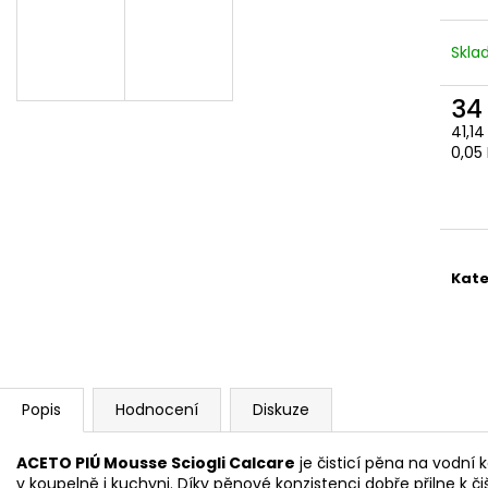
Skl
34
41,1
Měr
0,05 
cena
Kate
Popis
Hodnocení
Diskuze
ACETO PIÚ Mousse Sciogli Calcare
je čisticí pěna na vodn
v koupelně i kuchyni. Díky pěnové konzistenci dobře přilne k