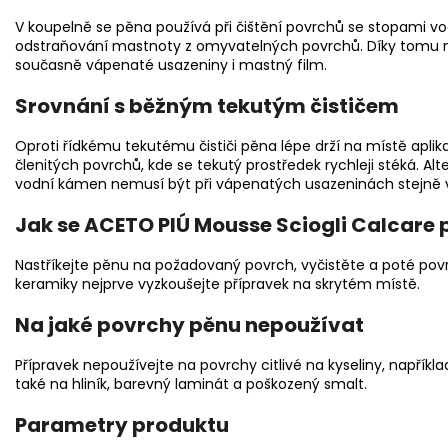
V koupelně se pěna používá při čištění povrchů se stopami 
odstraňování mastnoty z omyvatelných povrchů. Díky tomu nah
současně vápenaté usazeniny i mastný film.
Srovnání s běžným tekutým čističem
Oproti řídkému tekutému čističi pěna lépe drží na místě apli
členitých povrchů, kde se tekutý prostředek rychleji stéká. Alt
vodní kámen nemusí být při vápenatých usazeninách stejně 
Jak se ACETO PIÚ Mousse Sciogli Calcare
Nastříkejte pěnu na požadovaný povrch, vyčistěte a poté po
keramiky nejprve vyzkoušejte přípravek na skrytém místě.
Na jaké povrchy pěnu nepoužívat
Přípravek nepoužívejte na povrchy citlivé na kyseliny, napřík
také na hliník, barevný laminát a poškozený smalt.
Parametry produktu