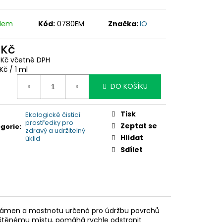
adem
Kód:
0780EM
Značka:
IO
 Kč
4 Kč včetně DPH
ná
Kč / 1 ml
:
DO KOŠÍKU
Tisk
Ekologické čisticí
prostředky pro
Zeptat se
gorie
:
zdravý a udržitelný
Hlídat
úklid
Sdílet
í kámen a mastnotu určená pro údržbu povrchů
 čištěnému místu, pomáhá rychle odstranit