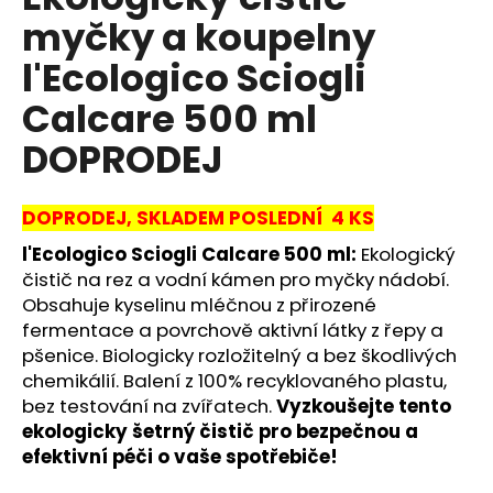
je
a
myčky a koupelny
0,0
z
j
l'Ecologico Sciogli
5
í
hvězdiček.
Calcare 500 ml
t
?
DOPRODEJ
DOPRODEJ, SKLADEM POSLEDNÍ 4 KS
l'Ecologico Sciogli Calcare 500 ml:
Ekologický
HLEDAT
čistič na rez a vodní kámen pro myčky nádobí.
Obsahuje kyselinu mléčnou z přirozené
fermentace a povrchově aktivní látky z řepy a
D
pšenice. Biologicky rozložitelný a bez škodlivých
o
chemikálií. Balení z 100% recyklovaného plastu,
p
bez testování na zvířatech.
Vyzkoušejte tento
o
ekologicky šetrný čistič pro bezpečnou a
r
efektivní péči o vaše spotřebiče!
u