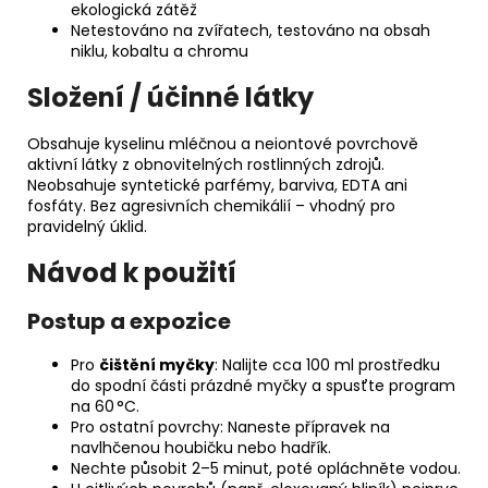
ekologická zátěž
Netestováno na zvířatech, testováno na obsah
niklu, kobaltu a chromu
Složení / účinné látky
Obsahuje kyselinu mléčnou a neiontové povrchově
aktivní látky z obnovitelných rostlinných zdrojů.
Neobsahuje syntetické parfémy, barviva, EDTA ani
fosfáty. Bez agresivních chemikálií – vhodný pro
pravidelný úklid.
Návod k použití
Postup a expozice
Pro
čištění myčky
: Nalijte cca 100 ml prostředku
do spodní části prázdné myčky a spusťte program
na 60 °C.
Pro ostatní povrchy: Naneste přípravek na
navlhčenou houbičku nebo hadřík.
Nechte působit 2–5 minut, poté opláchněte vodou.