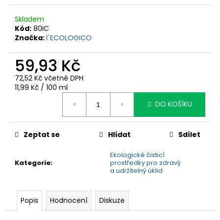
č
u
Skladem
j
Kód:
80IC
e
Značka:
l´ECOLOGICO
m
e
59,93 Kč
72,52 Kč včetně DPH
Měrná
11,99 Kč / 100 ml
cena:
DO KOŠÍKU
Zeptat se
Hlídat
Sdílet
Ekologické čisticí
Kategorie
:
prostředky pro zdravý
a udržitelný úklid
Popis
Hodnocení
Diskuze