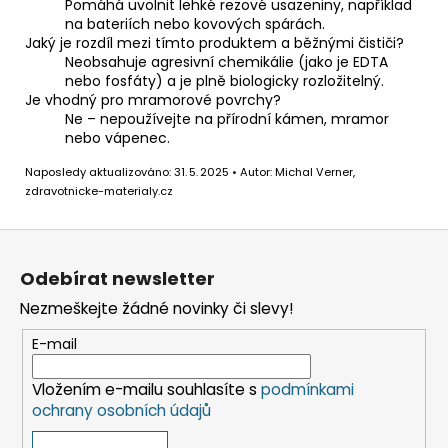
Pomáhá uvolnit lehké rezové usazeniny, například
na bateriích nebo kovových spárách.
Jaký je rozdíl mezi tímto produktem a běžnými čističi?
Neobsahuje agresivní chemikálie (jako je EDTA
nebo fosfáty) a je plně biologicky rozložitelný.
Je vhodný pro mramorové povrchy?
Ne – nepoužívejte na přírodní kámen, mramor
nebo vápenec.
Naposledy aktualizováno: 31. 5. 2025 • Autor: Michal Verner,
zdravotnicke-materialy.cz
Z
á
Odebírat newsletter
p
Nezmeškejte žádné novinky či slevy!
a
t
E-mail
í
Vložením e-mailu souhlasíte s
podmínkami
ochrany osobních údajů