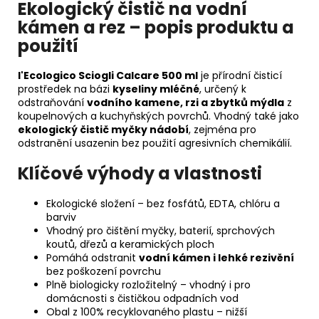
Ekologický čistič na vodní
kámen a rez – popis produktu a
použití
l'Ecologico Sciogli Calcare 500 ml
je přírodní čisticí
prostředek na bázi
kyseliny mléčné
, určený k
odstraňování
vodního kamene, rzi a zbytků mýdla
z
koupelnových a kuchyňských povrchů. Vhodný také jako
ekologický čistič myčky nádobí
, zejména pro
odstranění usazenin bez použití agresivních chemikálií.
Klíčové výhody a vlastnosti
Ekologické složení – bez fosfátů, EDTA, chlóru a
barviv
Vhodný pro čištění myčky, baterií, sprchových
koutů, dřezů a keramických ploch
Pomáhá odstranit
vodní kámen i lehké rezivění
bez poškození povrchu
Plně biologicky rozložitelný – vhodný i pro
domácnosti s čističkou odpadních vod
Obal z 100% recyklovaného plastu – nižší