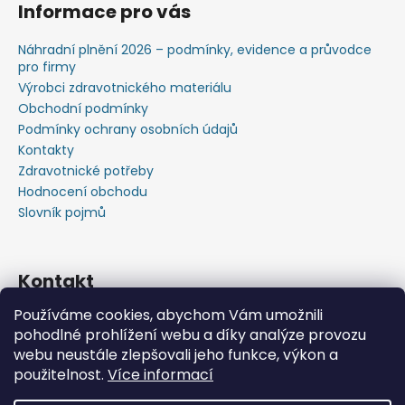
Informace pro vás
Náhradní plnění 2026 – podmínky, evidence a průvodce
pro firmy
Výrobci zdravotnického materiálu
Obchodní podmínky
Podmínky ochrany osobních údajů
Kontakty
Zdravotnické potřeby
Hodnocení obchodu
Slovník pojmů
Kontakt
Používáme cookies, abychom Vám umožnili
+420603583759 ,+420734720049
pohodlné prohlížení webu a díky analýze provozu
https://www.facebook.com/profile.php?id=615793934
webu neustále zlepšovali jeho funkce, výkon a
37445
použitelnost.
Více informací
https://www.youtube.com/@michalverner7685