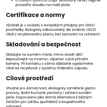
U citlivých povrchů (např. eloxovaný hliník) nejprve
proveďte zkoušku na malé ploše.
Certifikace a normy
Výrobek je v souladu s evropskými předpisy pro čisticí
prostředky. Biologicky odbouratelný dle směrnic OECD.
Obal z recyklovaného plastu, bez testování na zvířatech.
Skladování a bezpečnost
Skladujte na suchém místě, mimo dosah dětí.
Nepoužívejte na mramor, vápenec a jiné přírodní
kameny. Při kontaktu s očima důkladně vypláchněte.
Obal lze recyklovat v systému tříděného odpadu.
Cílové prostředí
Vhodné pro domácnosti, ekologicky zaměřené gastro
provozy, školní kuchyně, penziony i zařízení sociální
péče. Doporučeno jako šetrná alternativa k běžným
čističům pro údržbu spotřebičů a koupelnového
vybavení.