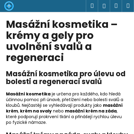
K
Přejít
Hledat
Náku
M
Přihlášen
na
o
obsah
Zpět
Zpět
košík
š
Masážní kosmetika –
í
C
krémy a gely pro
k
o
uvolnění svalů a
p
regeneraci
o
t
ř
Masážní kosmetika pro úlevu od
e
bolesti a regeneraci svalů
b
u
Masážní kosmetika
je určena pro každého, kdo hledá
účinnou pomoc při únavě, přetížení nebo bolesti svalů a
j
kloubů. Nejčastěji se vyhledávají produkty jako
masážní
e
krém
,
krém na svaly
nebo
masážní krém na záda
,
t
které podporují prokrvení tkání a přinášejí rychlou úlevu
po fyzické námaze.
e
n