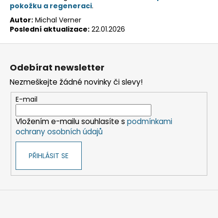
pokožku a regeneraci
.
Autor:
Michal Verner
Poslední aktualizace:
22.01.2026
Z
á
Odebírat newsletter
p
Nezmeškejte žádné novinky či slevy!
a
t
E-mail
í
Vložením e-mailu souhlasíte s
podmínkami
ochrany osobních údajů
PŘIHLÁSIT SE