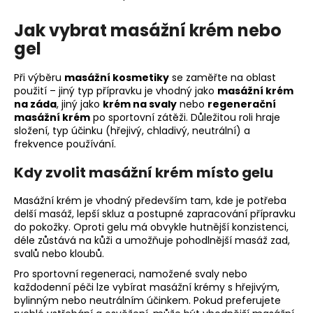
O
v
Jak vybrat masážní krém nebo
l
gel
á
d
a
Při výběru
masážní kosmetiky
se zaměřte na oblast
c
použití – jiný typ přípravku je vhodný jako
masážní krém
na záda
, jiný jako
krém na svaly
nebo
regenerační
í
masážní krém
po sportovní zátěži. Důležitou roli hraje
p
složení, typ účinku (hřejivý, chladivý, neutrální) a
r
frekvence používání.
v
k
Kdy zvolit masážní krém místo gelu
y
v
Masážní krém je vhodný především tam, kde je potřeba
ý
delší masáž, lepší skluz a postupné zapracování přípravku
do pokožky. Oproti gelu má obvykle hutnější konzistenci,
p
déle zůstává na kůži a umožňuje pohodlnější masáž zad,
i
svalů nebo kloubů.
s
Pro sportovní regeneraci, namožené svaly nebo
u
každodenní péči lze vybírat masážní krémy s hřejivým,
bylinným nebo neutrálním účinkem. Pokud preferujete