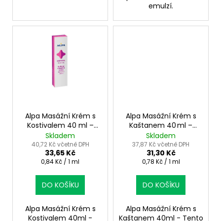
emulzí.
Alpa Masážní Krém s
Alpa Masážní Krém s
Kostivalem 40 ml –
Kaštanem 40 ml –
přírodní péče o svaly a
přírodní péče pro svaly
Skladem
Skladem
klouby
40,72 Kč včetně DPH
37,87 Kč včetně DPH
33,65 Kč
31,30 Kč
Měrná
Měrná
0,84 Kč / 1 ml
0,78 Kč / 1 ml
cena:
cena:
DO KOŠÍKU
DO KOŠÍKU
Alpa Masážní Krém s
Alpa Masážní Krém s
Kostivalem 40ml -
Kaštanem 40ml - Tento