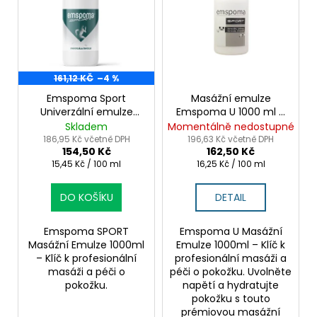
o
p
d
i
u
s
k
p
t
r
161,12 KČ
–4 %
ů
o
Emspoma Sport
Masážní emulze
Univerzální emulze
Emspoma U 1000 ml –
d
1000ml
bílá bez parfemace
Skladem
Momentálně nedostupné
u
pro profíky
186,95 Kč včetně DPH
196,63 Kč včetně DPH
154,50 Kč
162,50 Kč
k
Měrná
Měrná
15,45 Kč / 100 ml
16,25 Kč / 100 ml
t
cena:
cena:
ů
DO KOŠÍKU
DETAIL
Emspoma SPORT
Emspoma U Masážní
Masážní Emulze 1000ml
Emulze 1000ml – Klíč k
– Klíč k profesionální
profesionální masáži a
masáži a péči o
péči o pokožku. Uvolněte
pokožku.
napětí a hydratujte
pokožku s touto
prémiovou masážní