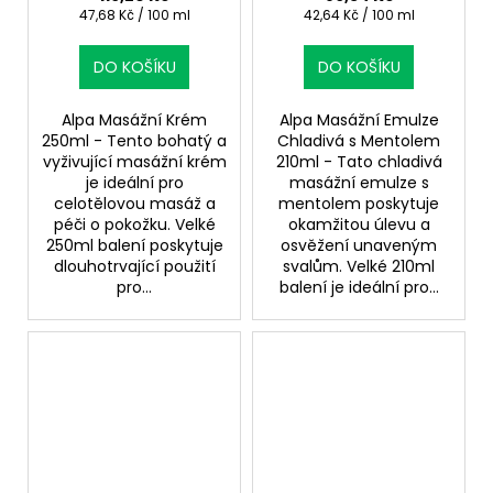
Měrná
Měrná
47,68 Kč / 100 ml
42,64 Kč / 100 ml
cena:
cena:
DO KOŠÍKU
DO KOŠÍKU
Alpa Masážní Krém
Alpa Masážní Emulze
250ml - Tento bohatý a
Chladivá s Mentolem
vyživující masážní krém
210ml - Tato chladivá
je ideální pro
masážní emulze s
celotělovou masáž a
mentolem poskytuje
péči o pokožku. Velké
okamžitou úlevu a
250ml balení poskytuje
osvěžení unaveným
dlouhotrvající použití
svalům. Velké 210ml
pro...
balení je ideální pro...