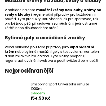
Masážní krémy na záda, svaly a klouby
a
V nabídce najdete
masážní krémy na klouby
,
krémy na
j
svaly a klouby
i regenerační přípravky pro každodenní
í
použití. Tyto produkty jsou vhodné jak pro sportovce, tak
t
pro běžnou péči při sedavém zaměstnání, jednostranné
zátěži nebo dlouhodobém stání.
?
Bylinné gely a osvědčené značky
Velmi oblíbené jsou také přípravky jako
alpa masážní
krém
nebo bylinné masážní gely s kostivalem, mentolem
HLEDAT
a dalšími aktivními látkami. Tyto složky podporují
regeneraci, uvolnění svalstva a pocit svěžesti po masáži.
Nejprodávanější
D
o
Emspoma Sport Univerzální emulze
p
1000ml
o
Skladem
r
154,50 Kč
u