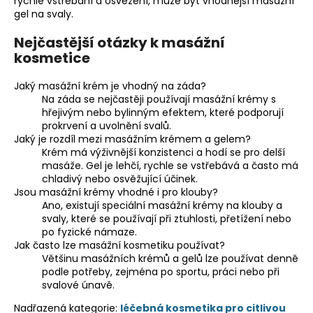
rychlé vstřebání a osvěžení, může být vhodnější masážní
gel na svaly.
Nejčastější otázky k masážní
kosmetice
Jaký masážní krém je vhodný na záda?
Na záda se nejčastěji používají masážní krémy s
hřejivým nebo bylinným efektem, které podporují
prokrvení a uvolnění svalů.
Jaký je rozdíl mezi masážním krémem a gelem?
Krém má výživnější konzistenci a hodí se pro delší
masáže. Gel je lehčí, rychle se vstřebává a často má
chladivý nebo osvěžující účinek.
Jsou masážní krémy vhodné i pro klouby?
Ano, existují speciální masážní krémy na klouby a
svaly, které se používají při ztuhlosti, přetížení nebo
po fyzické námaze.
Jak často lze masážní kosmetiku používat?
Většinu masážních krémů a gelů lze používat denně
podle potřeby, zejména po sportu, práci nebo při
svalové únavě.
Nadřazená kategorie:
léčebná kosmetika pro citlivou