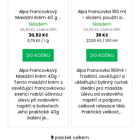
Alpa Francovkový
Alpa Francovka 160 ml
Masážní Krém 40 g –
– složení, použití a
péče o svaly a klouby
účinky tradičního
Skladem
Skladem
roztoku
36,93 Kč včetně DPH
43,56 Kč včetně DPH
30,52 Kč
36 Kč
Měrná
Měrná
0,76 Kč / 1 g
22,50 Kč / 100 ml
cena:
cena:
DO KOŠÍKU
DO KOŠÍKU
Alpa Francovkový
Alpa Francovka 160ml -
Masážní Krém 40g -
Tradiční, osvěžující a
Tento masážní krém s
uklidňující bylinný roztok.
osvěžující francovkovou
Ideální pro masáže,
esencí nabízí účinnou
úlevu od svalového
úlevu při svalovém
napětí a podporu
napětí a bolestech.
celkové relaxace těla.
Jeho praktické 40g
Praktická velikost,...
balení je...
8
položek celkem