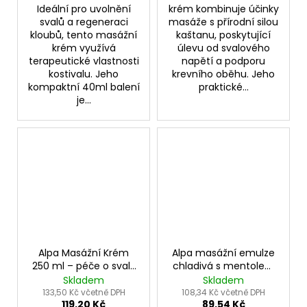
Ideální pro uvolnění
krém kombinuje účinky
svalů a regeneraci
masáže s přírodní silou
kloubů, tento masážní
kaštanu, poskytující
krém využívá
úlevu od svalového
terapeutické vlastnosti
napětí a podporu
kostivalu. Jeho
krevního oběhu. Jeho
kompaktní 40ml balení
praktické...
je...
Alpa Masážní Krém
Alpa masážní emulze
250 ml – péče o svaly
chladivá s mentolem
a hydrataci pokožky
210ml – úleva a
Skladem
Skladem
osvěžení svalů
133,50 Kč včetně DPH
108,34 Kč včetně DPH
119,20 Kč
89,54 Kč