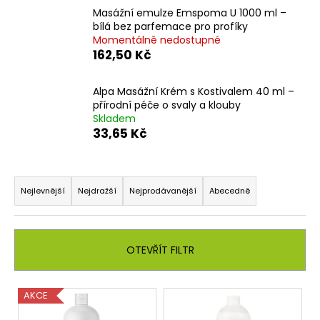
č
Masážní emulze Emspoma U 1000 ml –
u
bílá bez parfemace pro profíky
j
Momentálně nedostupné
e
162,50 Kč
m
e
Alpa Masážní Krém s Kostivalem 40 ml –
přírodní péče o svaly a klouby
Skladem
33,65 Kč
Ř
a
Nejlevnější
Nejdražší
Nejprodávanější
Abecedně
z
e
n
OTEVŘÍT FILTR
í
p
V
AKCE
r
ý