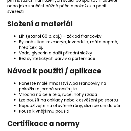
při masážích namožených svalů, po sportovní aktivitě
nebo jako součást běžné péče o pokožku a pocit
svěžesti.
Složení a materiál
Líh (etanol 60 % obj.) – základ francovky
Bylinné silice: rozmarýn, levandule, máta peprná,
hřebíček, aj.
Voda, glycerin a další přírodní složky
Bez syntetických barviv a parfemace
Návod k použití / aplikace
Naneste malé množství Alpa Francovky na
pokožku a jemně vmasírujte
Vhodná na celé tělo, ruce, nohy i záda
Lze použít na obklady nebo k osvěžení po sportu
Nepoužívejte na otevřené rány, sliznice ani do očí
Pouze k vnějšímu použití
Certifikace a normy