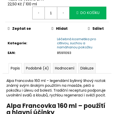
č
Měrná
22,50 Kč / 100 ml
u
cena:
j
DO KOŠÍKU
e
m
e
Zeptat se
Hlídat
Sdílet
Léčebná kosmetika pro
Kategorie
:
citlivou, suchou a
namáhanou pokožku
EAN
:
85911093
Popis
Podobné (4)
Hodnocení
Diskuze
Alpa Francovka 160 ml – legendární bylinný lihový roztok
známý svým širokým použitím na masáže, péči o
pokožku i úlevu od bolesti. Tradiční receptura podporuje
uvolnění svalů a kloubů, rychlou regeneraci i svěží pocit.
Alpa Francovka 160 ml – použití
a hlavní účinky