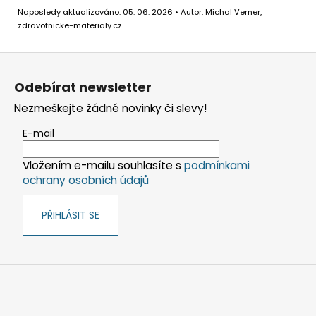
Naposledy aktualizováno: 05. 06. 2026 • Autor: Michal Verner,
zdravotnicke-materialy.cz
Z
á
Odebírat newsletter
p
Nezmeškejte žádné novinky či slevy!
a
t
E-mail
í
Vložením e-mailu souhlasíte s
podmínkami
ochrany osobních údajů
PŘIHLÁSIT SE