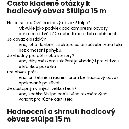
Často kladené otázky k
hadicový obvaz Stülpa 15 m
Na co se používá hadicový obvaz Stülpa?
Obvykle jako podvlek pod kompresní obvazy,
ochrana citlivé kůže nebo fixace dlah a obinadel.
Je obvaz elastický?
Ano, jeho flexibilní struktura se přizpůsobí tvaru těla
bez omezení pohybu.
Je vhodný pro děti nebo seniory?
Ano, díky měkkému složení je vhodný i pro citlivou
a křehkou pokožku.
Lze obvaz prát?
Ano, při šetrném ručním praní lze hadicový obvaz
opakovaně používat.
Je dostupný i v jiných velikostech?
Ano, značka Stülpa nabízí více rozměrových
variant pro různé části těla.
Hodnocení a shrnutí hadicový
obvaz Stülpa 15 m