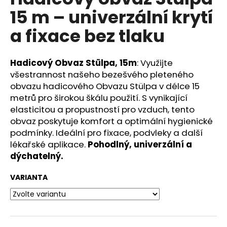
je
a
15 m – univerzální krytí
0,0
z
j
a fixace bez tlaku
5
í
hvězdiček.
t
Hadicový Obvaz Stülpa, 15m
: Využijte
?
všestrannost našeho bezešvého pleteného
obvazu hadicového Obvazu Stülpa v délce 15
metrů pro širokou škálu použití. S vynikající
elasticitou a propustností pro vzduch, tento
HLEDAT
obvaz poskytuje komfort a optimální hygienické
podmínky. Ideální pro fixace, podvleky a další
lékařské aplikace.
Pohodlný, univerzální a
dýchatelný.
D
o
VARIANTA
p
o
r
u