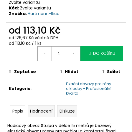
č
Zvolte variantu
u
Kód:
Zvolte variantu
j
Značka:
Hartmann-Rico
e
m
od
113,10 Kč
e
od
126,67 Kč
včetně DPH
Měrná
od 113,10 Kč / 1 ks
cena:
DO KOŠÍKU
Zeptat se
Hlídat
Sdílet
Fixační obvazy pro rány
Kategorie
:
a klouby - Profesionální
kvalita
Popis
Hodnocení
Diskuze
Hadicový obvaz Stülpa v délce 15 metrů je bezešvý
elastický obvaz určený pro rychlou a komfortní fixaci