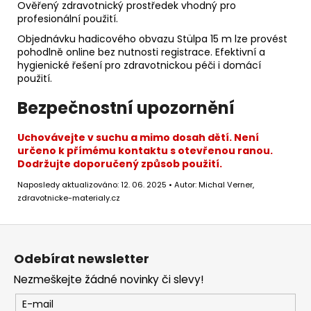
Ověřený zdravotnický prostředek vhodný pro
profesionální použití.
Objednávku hadicového obvazu Stülpa 15 m lze provést
pohodlně online bez nutnosti registrace. Efektivní a
hygienické řešení pro zdravotnickou péči i domácí
použití.
Bezpečnostní upozornění
Uchovávejte v suchu a mimo dosah dětí. Není
určeno k přímému kontaktu s otevřenou ranou.
Dodržujte doporučený způsob použití.
Naposledy aktualizováno: 12. 06. 2025 • Autor: Michal Verner,
zdravotnicke-materialy.cz
Z
á
Odebírat newsletter
p
Nezmeškejte žádné novinky či slevy!
a
t
E-mail