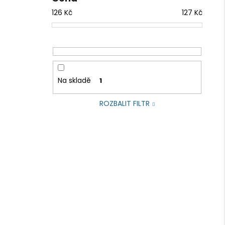
126
Kč
127
Kč
Na skladě
1
ROZBALIT FILTR