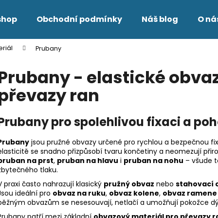
shop
Obchodní podmínky
Náš blog
O ná
riál
Prubany
Co potřebujete najít?
Prubany - elastické obvaz
převazy ran
HLEDAT
Prubany pro spolehlivou fixaci a po
Doporučujeme
Prubany
jsou pružné obvazy určené pro rychlou a bezpečnou fixa
elasticitě se snadno přizpůsobí tvaru končetiny a neomezují přir
pruban na prst
,
pruban na hlavu
i
pruban na nohu
– všude t
zbytečného tlaku.
V praxi často nahrazují klasický
pružný obvaz
nebo
stahovací 
Jsou ideální pro
obvaz na ruku
,
obvaz kolene
,
obvaz ramene
běžným obvazům se nesesouvají, netlačí a umožňují pokožce d
Prubany patří mezi základní
obvazový materiál pro převazy r