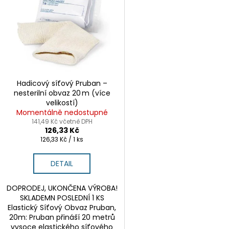
p
p
i
r
s
o
p
d
r
u
o
k
d
Hadicový síťový Pruban –
t
nesterilní obvaz 20 m (více
u
velikostí)
ů
k
Momentálně nedostupné
t
141,49 Kč včetně DPH
126,33 Kč
ů
Měrná
126,33 Kč / 1 ks
cena:
DETAIL
DOPRODEJ, UKONČENA VÝROBA!
SKLADEMN POSLEDNÍ 1 KS
Elastický Síťový Obvaz Pruban,
20m: Pruban přináší 20 metrů
vysoce elastického síťového