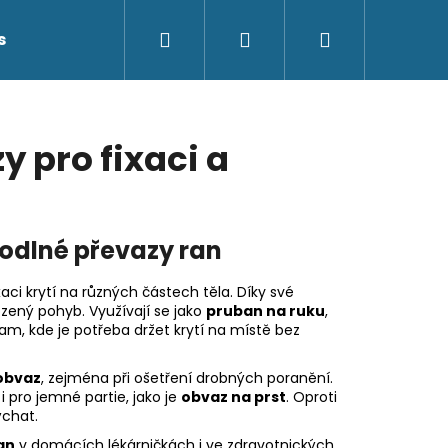
Hledat
Přihlášení
Nákupní
s
Kontakty
košík
y pro fixaci a
hodlné převazy ran
ci krytí na různých částech těla. Díky své
ozený pohyb. Využívají se jako
pruban na ruku
,
am, kde je potřeba držet krytí na místě bez
obvaz
, zejména při ošetření drobných poranění.
i pro jemné partie, jako je
obvaz na prst
. Oproti
ýchat.
an
v domácích lékárničkách i ve zdravotnických