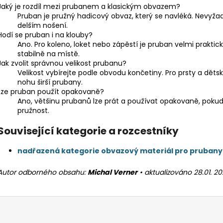
Jaký je rozdíl mezi prubanem a klasickým obvazem?
i
Pruban je pružný hadicový obvaz, který se navléká. Nevyža
s
delším nošení.
u
Hodí se pruban i na klouby?
Ano. Pro koleno, loket nebo zápěstí je pruban velmi praktick
stabilně na místě.
Jak zvolit správnou velikost prubanu?
Velikost vybírejte podle obvodu končetiny. Pro prsty a dětsk
nohu širší prubany.
Lze pruban použít opakovaně?
Ano, většinu prubanů lze prát a používat opakovaně, poku
pružnost.
Související kategorie a rozcestníky
nadřazená kategorie obvazový materiál pro prubany s
Autor odborného obsahu:
Michal Verner
• aktualizováno 28.01. 2