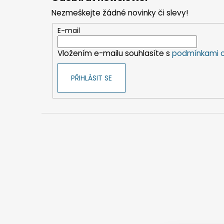
p
Nezmeškejte žádné novinky či slevy!
a
t
E-mail
í
Vložením e-mailu souhlasíte s
podmínkami o
PŘIHLÁSIT SE