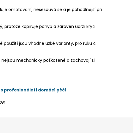
duje omotávání, nesesouvá se a je pohodlnější při
ý, protože kopíruje pohyb a zároveň udrží krytí
é použití jsou vhodné úzké varianty, pro ruku či
d nejsou mechanicky poškozené a zachovají si
 profesionální i domácí péči
026