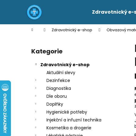
K
Přejít
na
o
Zdravotnický e-
obsah
Zpět
Zpět
š
do
do
í
Domů
Zdravotnický e-shop
Obvazový mate
k
obchodu
obchodu
P
o
Kategorie
Přeskočit
s
kategorie
t
Zdravotnický e-shop
r
Aktuální slevy
a
Dezinfekce
n
Diagnostika
n
Dle oboru
í
Doplňky
p
Hygienické potřeby
a
Injekční a infuzní technika
n
Kosmetika a drogerie
e
Lékařské nástroje