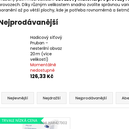
provozech. Díky různým velikostem snadno zvolíte správnou vari
poranění až po větší plochy, kde je potřeba rovnoměrná a šetrná
Nejprodávanější
Hadicový síťový
Pruban –
nesterilní obvaz
20 m (více
velikostí)
Momentálně
nedostupné
126,33 Kč
Ř
a
Nejlevnější
Nejdražší
Nejprodávanější
Ab
z
e
V
n
TRVALE NÍZKÁ CENA
ý
Kód:
HAR427302
í