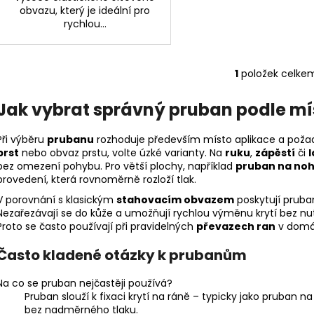
obvazu, který je ideální pro
rychlou...
1
položek celke
O
v
Jak vybrat správný pruban podle mís
l
á
Při výběru
prubanu
rozhoduje především místo aplikace a požado
d
prst
nebo obvaz prstu, volte úzké varianty. Na
ruku
,
zápěstí
či
l
a
bez omezení pohybu. Pro větší plochy, například
pruban na no
c
provedení, která rovnoměrně rozloží tlak.
í
V porovnání s klasickým
stahovacím obvazem
poskytují pruba
p
Nezařezávají se do kůže a umožňují rychlou výměnu krytí bez nu
r
Proto se často používají při pravidelných
převazech ran
v domác
v
k
Často kladené otázky k prubanům
y
v
Na co se pruban nejčastěji používá?
ý
Pruban slouží k fixaci krytí na ráně – typicky jako pruban n
p
bez nadměrného tlaku.