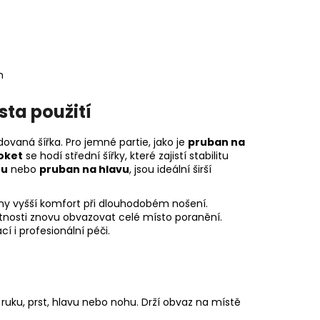
m
ta použití
vaná šířka. Pro jemné partie, jako je
pruban na
oket
se hodí střední šířky, které zajistí stabilitu
hu
nebo
pruban na hlavu
, jsou ideální širší
ny vyšší komfort při dlouhodobém nošení.
tnosti znovu obvazovat celé místo poranění.
í i profesionální péči.
a ruku, prst, hlavu nebo nohu. Drží obvaz na místě