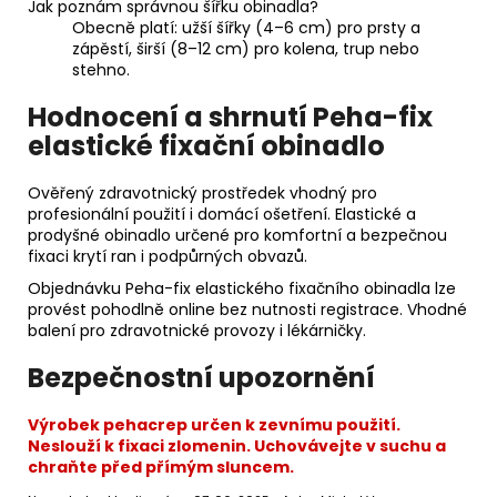
Jak poznám správnou šířku obinadla?
Obecně platí: užší šířky (4–6 cm) pro prsty a
zápěstí, širší (8–12 cm) pro kolena, trup nebo
stehno.
Hodnocení a shrnutí Peha-fix
elastické fixační obinadlo
Ověřený zdravotnický prostředek vhodný pro
profesionální použití i domácí ošetření. Elastické a
prodyšné obinadlo určené pro komfortní a bezpečnou
fixaci krytí ran i podpůrných obvazů.
Objednávku Peha-fix elastického fixačního obinadla lze
provést pohodlně online bez nutnosti registrace. Vhodné
balení pro zdravotnické provozy i lékárničky.
Bezpečnostní upozornění
Výrobek pehacrep určen k zevnímu použití.
Neslouží k fixaci zlomenin. Uchovávejte v suchu a
chraňte před přímým sluncem.