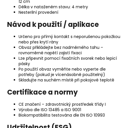
12 cm
Délka v nataženém stavu: 4 metry
Nesterilní provedení
Návod k použití / aplikace
Určeno pro přímý kontakt s neporušenou pokožkou
nebo přes krytí rány
Obvaz přikládejte bez nadměrného tahu –
rovnoměrné napětí zajistí fixaci
Lze připevnit pomocí fixačních svorek nebo lepicí
pásky
Po použití obvaz vyměňte nebo vyperte dle
potřeby (pokud je vícenásobně použitelný)
Skladujte na suchém místě při pokojové teplotě
Certifikace a normy
CE značení – zdravotnický prostředek třídy I
Výroba dle ISO 13485 a ISO 9001
Biokompatibilita testována dle EN ISO 10993
Udržitelnost (ESG)