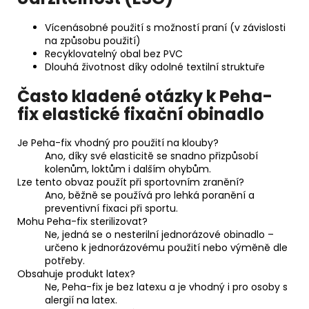
Vícenásobné použití s možností praní (v závislosti
na způsobu použití)
Recyklovatelný obal bez PVC
Dlouhá životnost díky odolné textilní struktuře
Často kladené otázky k Peha-
fix elastické fixační obinadlo
Je Peha-fix vhodný pro použití na klouby?
Ano, díky své elasticitě se snadno přizpůsobí
kolenům, loktům i dalším ohybům.
Lze tento obvaz použít při sportovním zranění?
Ano, běžně se používá pro lehká poranění a
preventivní fixaci při sportu.
Mohu Peha-fix sterilizovat?
Ne, jedná se o nesterilní jednorázové obinadlo –
určeno k jednorázovému použití nebo výměně dle
potřeby.
Obsahuje produkt latex?
Ne, Peha-fix je bez latexu a je vhodný i pro osoby s
alergií na latex.