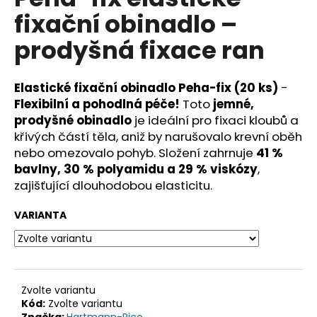
je
a
fixační obinadlo –
0,0
z
j
prodyšná fixace ran
5
í
hvězdiček.
t
Elastické fixační obinadlo Peha-fix (20 ks)
-
?
Flexibilní a pohodlná péče!
Toto
jemné,
prodyšné obinadlo
je ideální pro fixaci kloubů a
křivých částí těla, aniž by narušovalo krevní oběh
nebo omezovalo pohyb. Složení zahrnuje
41 %
HLEDAT
bavlny, 30 % polyamidu a 29 % viskózy
,
zajišťující dlouhodobou elasticitu.
VARIANTA
D
o
p
o
r
Zvolte variantu
u
Kód:
Zvolte variantu
Značka:
Hartmann-Rico