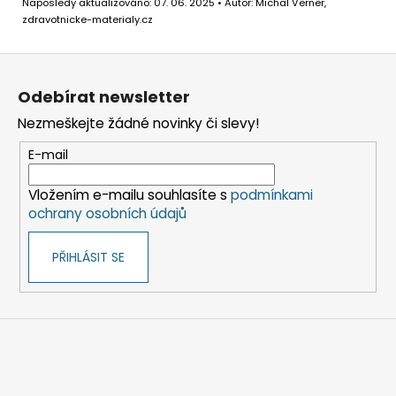
Naposledy aktualizováno: 07. 06. 2025 • Autor: Michal Verner,
zdravotnicke-materialy.cz
Z
á
Odebírat newsletter
p
Nezmeškejte žádné novinky či slevy!
a
t
E-mail
í
Vložením e-mailu souhlasíte s
podmínkami
ochrany osobních údajů
PŘIHLÁSIT SE