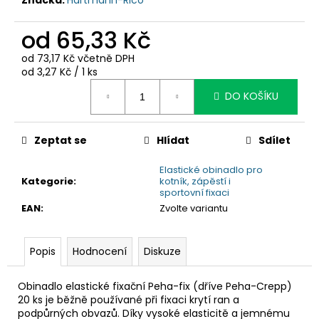
č
u
j
od
65,33 Kč
e
od
73,17 Kč
včetně DPH
m
Měrná
od 3,27 Kč / 1 ks
e
cena:
DO KOŠÍKU
Zeptat se
Hlídat
Sdílet
Elastické obinadlo pro
Kategorie
:
kotník, zápěstí i
sportovní fixaci
EAN
:
Zvolte variantu
Popis
Hodnocení
Diskuze
Obinadlo elastické fixační Peha-fix (dříve Peha-Crepp)
20 ks
je běžně používané při fixaci krytí ran a
podpůrných obvazů. Díky vysoké elasticitě a jemnému