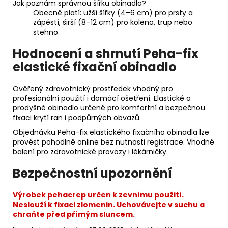
Jak poznám správnou šířku obinadla?
Obecně platí: užší šířky (4–6 cm) pro prsty a
zápěstí, širší (8–12 cm) pro kolena, trup nebo
stehno.
Hodnocení a shrnutí Peha-fix
elastické fixační obinadlo
Ověřený zdravotnický prostředek vhodný pro
profesionální použití i domácí ošetření. Elastické a
prodyšné obinadlo určené pro komfortní a bezpečnou
fixaci krytí ran i podpůrných obvazů.
Objednávku Peha-fix elastického fixačního obinadla lze
provést pohodlně online bez nutnosti registrace. Vhodné
balení pro zdravotnické provozy i lékárničky.
Bezpečnostní upozornění
Výrobek pehacrep určen k zevnímu použití.
Neslouží k fixaci zlomenin. Uchovávejte v suchu a
chraňte před přímým sluncem.