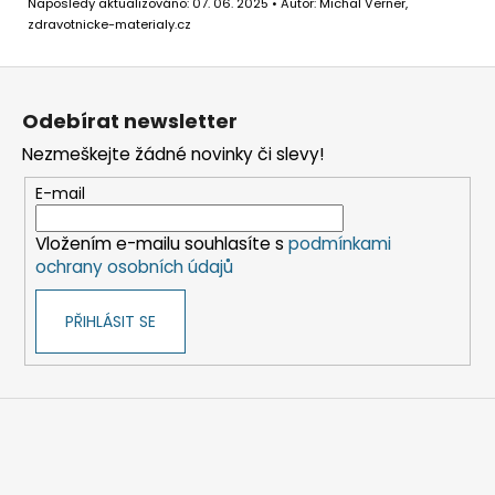
Naposledy aktualizováno: 07. 06. 2025 • Autor: Michal Verner,
zdravotnicke-materialy.cz
Z
á
Odebírat newsletter
p
Nezmeškejte žádné novinky či slevy!
a
t
E-mail
í
Vložením e-mailu souhlasíte s
podmínkami
ochrany osobních údajů
PŘIHLÁSIT SE