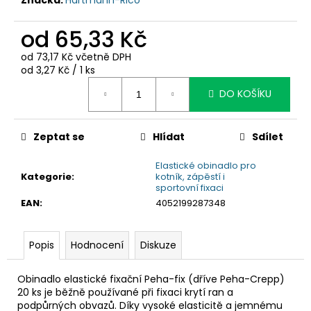
č
u
j
od
65,33 Kč
e
od
73,17 Kč
včetně DPH
m
Měrná
od 3,27 Kč / 1 ks
e
cena:
DO KOŠÍKU
Zeptat se
Hlídat
Sdílet
Elastické obinadlo pro
Kategorie
:
kotník, zápěstí i
sportovní fixaci
EAN
:
4052199287348
Popis
Hodnocení
Diskuze
Obinadlo elastické fixační Peha-fix (dříve Peha-Crepp)
20 ks
je běžně používané při fixaci krytí ran a
podpůrných obvazů. Díky vysoké elasticitě a jemnému