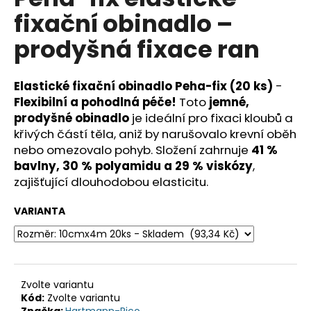
je
a
fixační obinadlo –
0,0
z
j
prodyšná fixace ran
5
í
hvězdiček.
t
Elastické fixační obinadlo Peha-fix (20 ks)
-
?
Flexibilní a pohodlná péče!
Toto
jemné,
prodyšné obinadlo
je ideální pro fixaci kloubů a
křivých částí těla, aniž by narušovalo krevní oběh
nebo omezovalo pohyb. Složení zahrnuje
41 %
HLEDAT
bavlny, 30 % polyamidu a 29 % viskózy
,
zajišťující dlouhodobou elasticitu.
VARIANTA
D
o
p
o
r
Zvolte variantu
u
Kód:
Zvolte variantu
Značka:
Hartmann-Rico