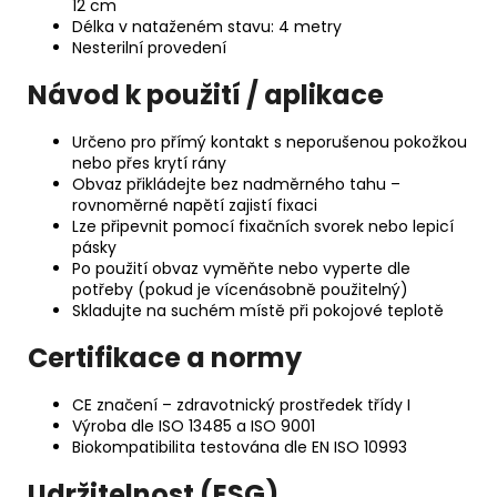
12 cm
Délka v nataženém stavu: 4 metry
Nesterilní provedení
Návod k použití / aplikace
Určeno pro přímý kontakt s neporušenou pokožkou
nebo přes krytí rány
Obvaz přikládejte bez nadměrného tahu –
rovnoměrné napětí zajistí fixaci
Lze připevnit pomocí fixačních svorek nebo lepicí
pásky
Po použití obvaz vyměňte nebo vyperte dle
potřeby (pokud je vícenásobně použitelný)
Skladujte na suchém místě při pokojové teplotě
Certifikace a normy
CE značení – zdravotnický prostředek třídy I
Výroba dle ISO 13485 a ISO 9001
Biokompatibilita testována dle EN ISO 10993
Udržitelnost (ESG)