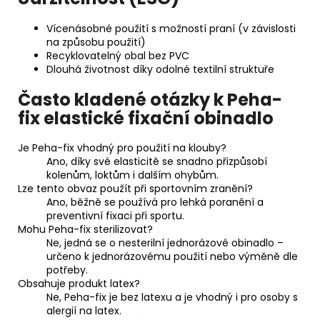
Vícenásobné použití s možností praní (v závislosti
na způsobu použití)
Recyklovatelný obal bez PVC
Dlouhá životnost díky odolné textilní struktuře
Často kladené otázky k Peha-
fix elastické fixační obinadlo
Je Peha-fix vhodný pro použití na klouby?
Ano, díky své elasticitě se snadno přizpůsobí
kolenům, loktům i dalším ohybům.
Lze tento obvaz použít při sportovním zranění?
Ano, běžně se používá pro lehká poranění a
preventivní fixaci při sportu.
Mohu Peha-fix sterilizovat?
Ne, jedná se o nesterilní jednorázové obinadlo –
určeno k jednorázovému použití nebo výměně dle
potřeby.
Obsahuje produkt latex?
Ne, Peha-fix je bez latexu a je vhodný i pro osoby s
alergií na latex.