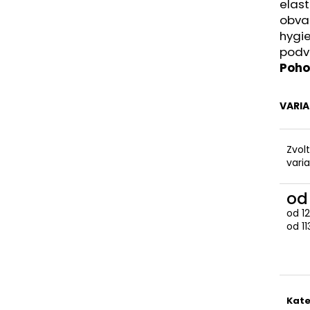
elast
obvaz
hygie
podvl
Poho
VARI
Zvol
vari
o
od
1
Měr
od 11
cena
Kate