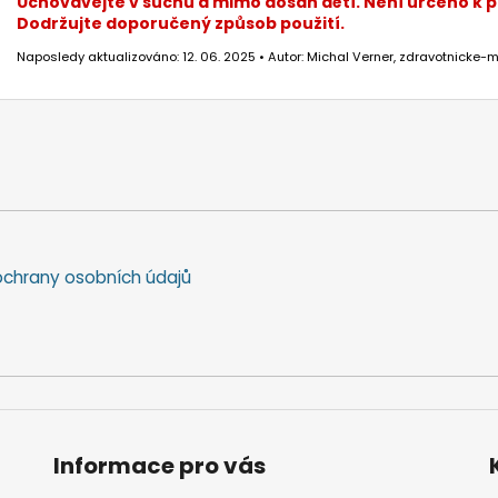
Uchovávejte v suchu a mimo dosah dětí. Není určeno k
Dodržujte doporučený způsob použití.
Naposledy aktualizováno: 12. 06. 2025 • Autor: Michal Verner, zdravotnicke-m
chrany osobních údajů
Informace pro vás