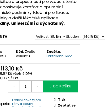
icitou a propustností pro vzduch, tento
 poskytuje komfort a optimální
nické podmínky. Ideální pro fixace,
eky a další lékařské aplikace.
dlný, univerzální a dýchatelný.
ANTA
te
Kód:
Zvolte
Značka:
antu
variantu
Hartmann-Rico
d
113,10 Kč
26,67 Kč
včetně DPH
ná
3,10 Kč / 1 ks
:
DO KOŠÍKU
Tisk
Fixační obvazy pro
gorie
:
rány a klouby -
Zeptat se