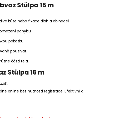
bvaz Stülpa 15 m
ivé kůže nebo fixace dlah a obinadel.
ez omezení pohybu.
ehkou pokožku.
ovaně používat.
ůzné části těla.
z Stülpa 15 m
žití.
ě online bez nutnosti registrace. Efektivní a