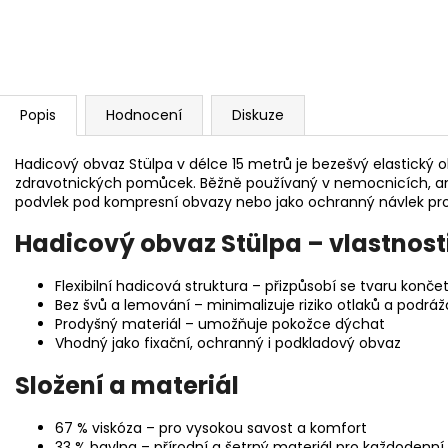
Popis
Hodnocení
Diskuze
Hadicový obvaz Stülpa v délce 15 metrů je bezešvý elastický o
zdravotnických pomůcek. Běžně používaný v nemocnicích, am
podvlek pod kompresní obvazy nebo jako ochranný návlek pro 
Hadicový obvaz Stülpa – vlastnosti
Flexibilní hadicová struktura – přizpůsobí se tvaru končet
Bez švů a lemování – minimalizuje riziko otlaků a podráž
Prodyšný materiál – umožňuje pokožce dýchat
Vhodný jako fixační, ochranný i podkladový obvaz
Složení a materiál
67 % viskóza – pro vysokou savost a komfort
33 % bavlna – přírodní a šetrný materiál pro každodenní 