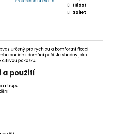
Profesionální kvalita
Hlídat
Sdílet
bvaz určený pro rychlou a komfortní fixaci
bulancích i domácí péči. Je vhodný jako
citlivou pokožku.
 a použití
in i trupu
dění
použití