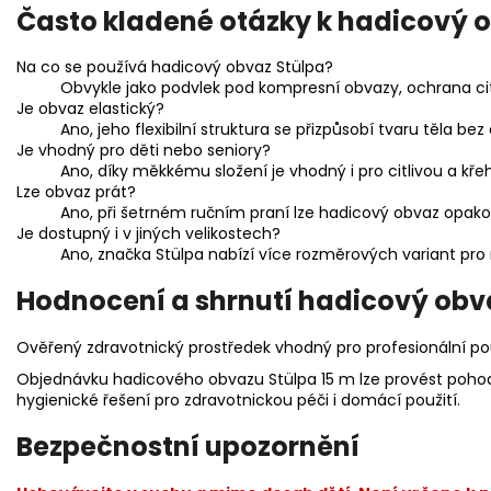
Často kladené otázky k hadicový o
Na co se používá hadicový obvaz Stülpa?
Obvykle jako podvlek pod kompresní obvazy, ochrana citl
Je obvaz elastický?
Ano, jeho flexibilní struktura se přizpůsobí tvaru těla b
Je vhodný pro děti nebo seniory?
Ano, díky měkkému složení je vhodný i pro citlivou a kř
Lze obvaz prát?
Ano, při šetrném ručním praní lze hadicový obvaz opak
Je dostupný i v jiných velikostech?
Ano, značka Stülpa nabízí více rozměrových variant pro r
Hodnocení a shrnutí hadicový obva
Ověřený zdravotnický prostředek vhodný pro profesionální pou
Objednávku hadicového obvazu Stülpa 15 m lze provést pohodln
hygienické řešení pro zdravotnickou péči i domácí použití.
Bezpečnostní upozornění