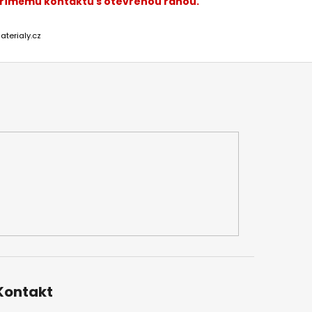
 přímému kontaktu s otevřenou ranou.
aterialy.cz
Kontakt