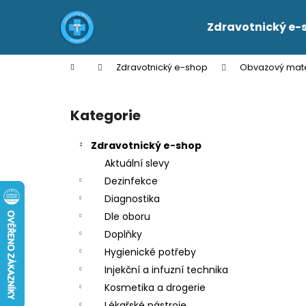
K
Přejít
na
o
Zdravotnický e-
obsah
Zpět
Zpět
š
do
do
í
Domů
Zdravotnický e-shop
Obvazový mate
k
obchodu
obchodu
P
o
Kategorie
Přeskočit
s
kategorie
t
Zdravotnický e-shop
r
Aktuální slevy
a
Dezinfekce
n
Diagnostika
n
Dle oboru
í
Doplňky
p
Hygienické potřeby
a
Injekční a infuzní technika
n
Kosmetika a drogerie
e
Lékařské nástroje