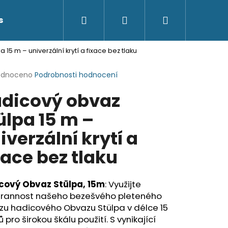
Hledat
Přihlášení
Nákupní
s
Kontakty
15 m – univerzální krytí a fixace bez tlaku
košík
rné
odnoceno
Podrobnosti hodnocení
cení
dicový obvaz
ktu
ülpa 15 m –
iverzální krytí a
ček.
xace bez tlaku
cový Obvaz Stülpa, 15m
: Využijte
trannost našeho bezešvého pleteného
zu hadicového Obvazu Stülpa v délce 15
 pro širokou škálu použití. S vynikající