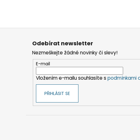
Z
á
Odebírat newsletter
p
Nezmeškejte žádné novinky či slevy!
a
t
E-mail
í
Vložením e-mailu souhlasíte s
podmínkami o
PŘIHLÁSIT SE