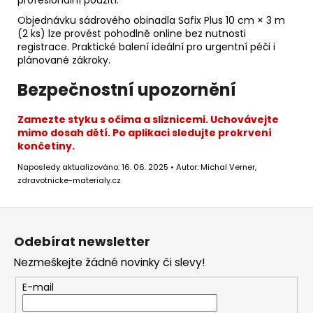
profesionální použití.
Objednávku sádrového obinadla Safix Plus 10 cm × 3 m
(2 ks) lze provést pohodlně online bez nutnosti
registrace. Praktické balení ideální pro urgentní péči i
plánované zákroky.
Bezpečnostní upozornění
Zamezte styku s očima a sliznicemi. Uchovávejte
mimo dosah dětí. Po aplikaci sledujte prokrvení
končetiny.
Naposledy aktualizováno: 16. 06. 2025 • Autor: Michal Verner,
zdravotnicke-materialy.cz
Z
á
Odebírat newsletter
p
Nezmeškejte žádné novinky či slevy!
a
t
E-mail
í