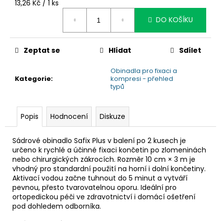
č
Měrná
13,26 Kč / 1 ks
u
cena:
DO KOŠÍKU
j
e
m
Zeptat se
Hlídat
Sdílet
e
Obinadla pro fixaci a
Kategorie
:
kompresi - přehled
typů
Popis
Hodnocení
Diskuze
Sádrové obinadlo Safix Plus v balení po 2 kusech je
určeno k rychlé a účinné fixaci končetin po zlomeninách
nebo chirurgických zákrocích. Rozměr 10 cm × 3 m je
vhodný pro standardní použití na horní i dolní končetiny.
Aktivací vodou začne tuhnout do 5 minut a vytváří
pevnou, přesto tvarovatelnou oporu. Ideální pro
ortopedickou péči ve zdravotnictví i domácí ošetření
pod dohledem odborníka.