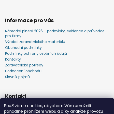
Informace pro vás
Náhradní plnění 2026 – podmínky, evidence a průvodce
pro firmy
Výrobci zdravotnického materiálu
Obchodní podmínky
Podmínky ochrany osobních údajů
Kontakty
Zdravotnické potřeby
Hodnocení obchodu
Slovník pojmů
Kontakt
Používáme cookies, abychom Vám umožnili
+420603583759 ,+420734720049
pohodlné prohlížení webu a díky analýze provozu
https://www.facebook.com/profile.php?id=615793934