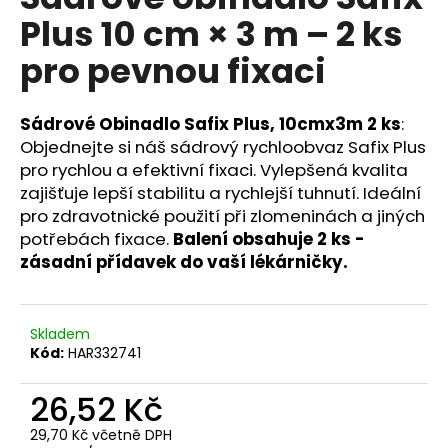
je
a
Plus 10 cm × 3 m – 2 ks
0,0
z
j
pro pevnou fixaci
5
í
hvězdiček.
t
Sádrové Obinadlo Safix Plus, 10cmx3m 2 ks
:
?
Objednejte si náš sádrový rychloobvaz Safix Plus
pro rychlou a efektivní fixaci. Vylepšená kvalita
zajišťuje lepší stabilitu a rychlejší tuhnutí. Ideální
pro zdravotnické použití při zlomeninách a jiných
HLEDAT
potřebách fixace.
Balení obsahuje 2 ks -
zásadní přídavek do vaší lékárničky.
D
Skladem
o
Kód:
HAR332741
p
o
26,52 Kč
r
u
29,70 Kč včetně DPH