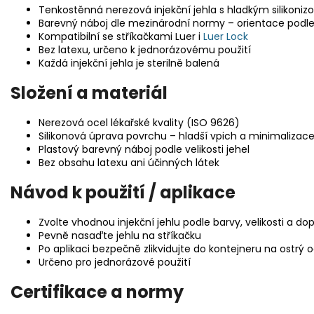
Tenkostěnná nerezová injekční jehla s hladkým silikon
Barevný náboj dle mezinárodní normy – orientace podle v
Kompatibilní se stříkačkami Luer i
Luer Lock
Bez latexu, určeno k jednorázovému použití
Každá injekční jehla je sterilně balená
Složení a materiál
Nerezová ocel lékařské kvality (ISO 9626)
Silikonová úprava povrchu – hladší vpich a minimalizace
Plastový barevný náboj podle velikosti jehel
Bez obsahu latexu ani účinných látek
Návod k použití / aplikace
Zvolte vhodnou injekční jehlu podle barvy, velikosti a do
Pevně nasaďte jehlu na stříkačku
Po aplikaci bezpečně zlikvidujte do kontejneru na ostrý 
Určeno pro jednorázové použití
Certifikace a normy