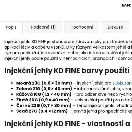
EAN
:
Popis
Podobné (1)
Hodnocení
Diskuze
Injekční jehla KD FINE je standardní zdravotnický prostředek s
aplikaci léčiv a odběru vzorků. Díky různým velikostem jehel
typ pro podkožní, intravenózní nebo jako intramuskulární jeh
injekční jehly podle použití v nemocnicích, ordinacích i domác
Injekční jehly KD FINE barvy použití
Modrá 23G (0,6 × 30 mm)
– injekční jehla pro
subkután
Zelená 21G (0,8 × 40 mm)
– intramuskulární jehla, vhod
Růžová 18G (1,2 × 40 mm)
– pro odběr krve nebo rychlo
Žlutá 20G (0,9 × 40 mm)
– univerzální použití pro nitro
Černá 22G (0,7 × 30 mm)
– tenčí injekční jehla, vhodná
Šedá 27G (0,4 × 12 mm)
– jemná jehla pro specifické a
Injekční jehly KD FINE - vlastnosti a