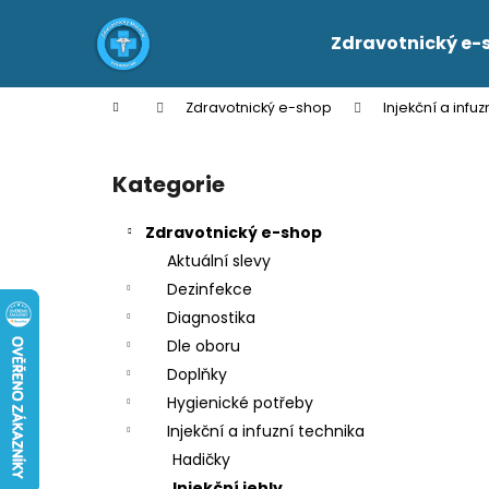
K
Přejít
na
o
Zdravotnický e-
obsah
Zpět
Zpět
š
do
do
í
Domů
Zdravotnický e-shop
Injekční a infuz
k
obchodu
obchodu
P
o
Kategorie
Přeskočit
s
kategorie
t
Zdravotnický e-shop
r
Aktuální slevy
a
Dezinfekce
n
Diagnostika
n
Dle oboru
í
Doplňky
p
Hygienické potřeby
a
Injekční a infuzní technika
n
Hadičky
e
Injekční jehly