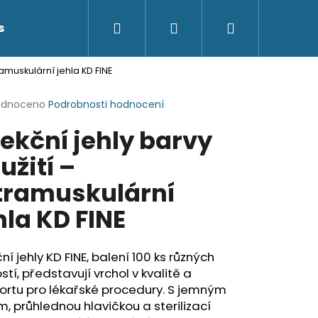
Hledat
Přihlášení
Nákupní
s
Kontakty
tramuskulární jehla KD FINE
košík
rné
odnoceno
Podrobnosti hodnocení
cení
jekční jehly barvy
ktu
užití –
tramuskulární
ček.
hla KD FINE
ční jehly KD FINE, balení 100 ks různých
ostí, představují vrchol v kvalitě a
ortu pro lékařské procedury. S jemným
m, průhlednou hlavičkou a sterilizací