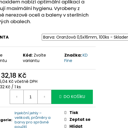
noxidem nabízí optimální aplikaci a
ťují maximální hygienu. Vyrobeny z
é nerezové oceli a baleny v sterilních
vých obalech.
ANTA
te
Kód:
Zvolte
Značka:
KD
antu
variantu
Fine
d
32,18 Kč
6,04 Kč
včetně DPH
ná
32 Kč / 1 ks
:
DO KOŠÍKU
Tisk
Injekční jehly –
velikosti, průměry a
Zeptat se
gorie
:
barvy pro správné
Hlídat
použití