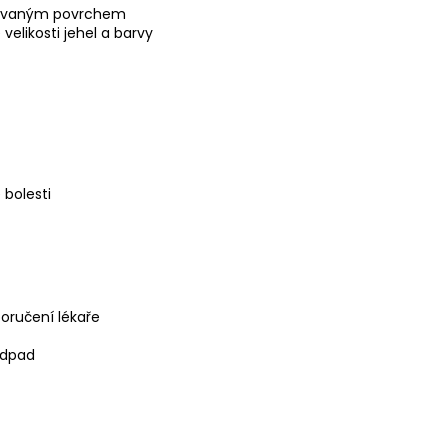
izovaným povrchem
elikosti jehel a barvy
 bolesti
poručení lékaře
odpad