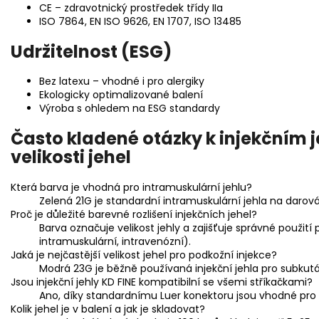
CE – zdravotnický prostředek třídy IIa
ISO 7864, EN ISO 9626, EN 1707, ISO 13485
Udržitelnost (ESG)
Bez latexu – vhodné i pro alergiky
Ekologicky optimalizované balení
Výroba s ohledem na ESG standardy
Často kladené otázky k injekčním j
velikosti jehel
Která barva je vhodná pro intramuskulární jehlu?
Zelená 21G je standardní intramuskulární jehla na darován
Proč je důležité barevné rozlišení injekčních jehel?
Barva označuje velikost jehly a zajišťuje správné použití
intramuskulární, intravenózní).
Jaká je nejčastější velikost jehel pro podkožní injekce?
Modrá 23G je běžně používaná injekční jehla pro subkutá
Jsou injekční jehly KD FINE kompatibilní se všemi stříkačkami?
Ano, díky standardnímu Luer konektoru jsou vhodné pro 
Kolik jehel je v balení a jak je skladovat?