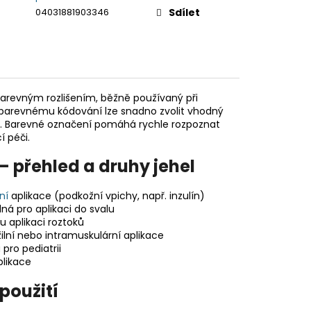
04031881903346
Sdílet
 barevným rozlišením, běžně používaný při
 a barevnému kódování lze snadno zvolit vhodný
la. Barevné označení pomáhá rychle rozpoznat
í péči.
 – přehled a druhy jehel
ní
aplikace (podkožní vpichy, např. inzulín)
ná pro aplikaci do svalu
u aplikaci roztoků
žilní nebo intramuskulární aplikace
 pro pediatrii
plikace
 použití