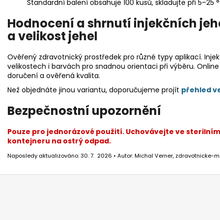
Standardní balení obsahuje 100 kusů, skladujte při 5–25 
Hodnocení a shrnutí injekčních jehe
a velikost jehel
Ověřený zdravotnický prostředek pro různé typy aplikací. Injek
velikostech i barvách pro snadnou orientaci při výběru. Online
doručení a ověřená kvalita.
Než objednáte jinou variantu, doporučujeme projít
přehled ve
Bezpečnostní upozornění
Pouze pro jednorázové použití. Uchovávejte ve sterilním
kontejneru na ostrý odpad.
Naposledy aktualizováno: 30. 7. 2026 • Autor: Michal Verner, zdravotnicke-m