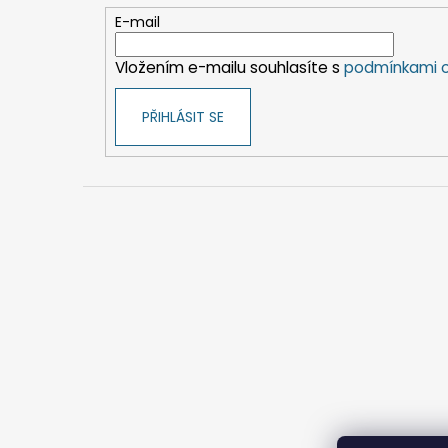
t
E-mail
í
Vložením e-mailu souhlasíte s
podmínkami o
PŘIHLÁSIT SE