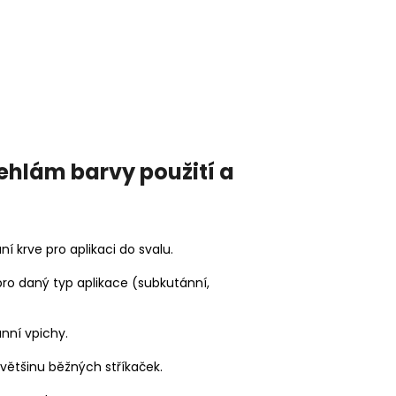
ehlám barvy použití a
í krve pro aplikaci do svalu.
 pro daný typ aplikace (subkutánní,
nní vpichy.
většinu běžných stříkaček.