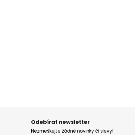
Z
á
Odebírat newsletter
p
Nezmeškejte žádné novinky či slevy!
a