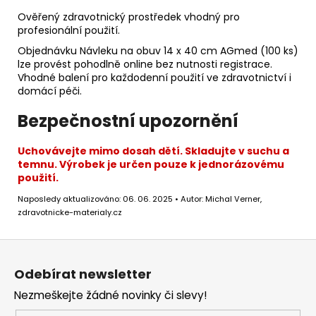
Ověřený zdravotnický prostředek vhodný pro
profesionální použití.
Objednávku Návleku na obuv 14 x 40 cm AGmed (100 ks)
lze provést pohodlně online bez nutnosti registrace.
Vhodné balení pro každodenní použití ve zdravotnictví i
domácí péči.
Bezpečnostní upozornění
Uchovávejte mimo dosah dětí. Skladujte v suchu a
temnu. Výrobek je určen pouze k jednorázovému
použití.
Naposledy aktualizováno: 06. 06. 2025 • Autor: Michal Verner,
zdravotnicke-materialy.cz
Z
á
Odebírat newsletter
p
Nezmeškejte žádné novinky či slevy!
a