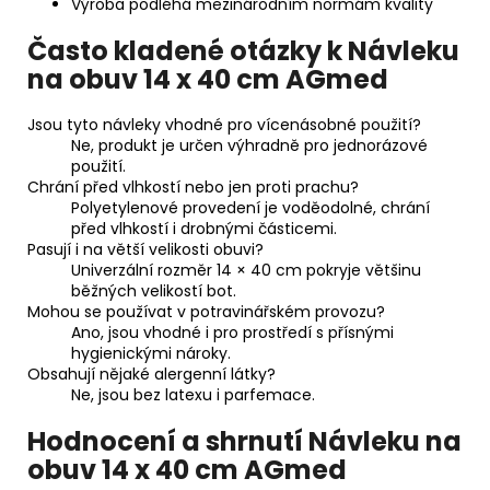
Výroba podléhá mezinárodním normám kvality
Často kladené otázky k Návleku
na obuv 14 x 40 cm AGmed
Jsou tyto návleky vhodné pro vícenásobné použití?
Ne, produkt je určen výhradně pro jednorázové
použití.
Chrání před vlhkostí nebo jen proti prachu?
Polyetylenové provedení je voděodolné, chrání
před vlhkostí i drobnými částicemi.
Pasují i na větší velikosti obuvi?
Univerzální rozměr 14 × 40 cm pokryje většinu
běžných velikostí bot.
Mohou se používat v potravinářském provozu?
Ano, jsou vhodné i pro prostředí s přísnými
hygienickými nároky.
Obsahují nějaké alergenní látky?
Ne, jsou bez latexu i parfemace.
Hodnocení a shrnutí Návleku na
obuv 14 x 40 cm AGmed