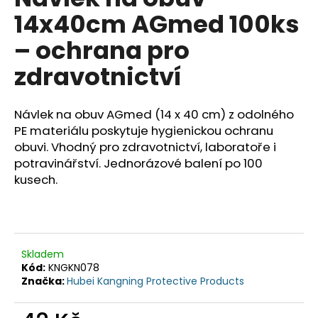
je
a
14x40cm AGmed 100ks
0,0
z
j
– ochrana pro
5
í
hvězdiček.
zdravotnictví
t
?
Návlek na obuv AGmed (14 x 40 cm) z odolného
PE materiálu poskytuje hygienickou ochranu
obuvi. Vhodný pro zdravotnictví, laboratoře i
potravinářství. Jednorázové balení po 100
HLEDAT
kusech.
D
o
Skladem
p
Kód:
KNGKN078
o
Značka:
Hubei Kangning Protective Products
r
u