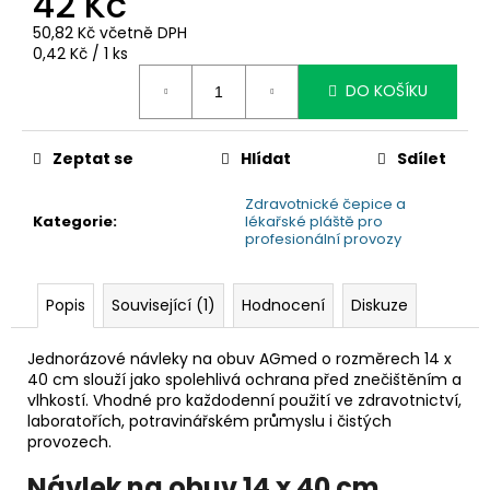
42 Kč
č
u
50,82 Kč včetně DPH
j
Měrná
0,42 Kč / 1 ks
e
cena:
DO KOŠÍKU
m
e
Zeptat se
Hlídat
Sdílet
Zdravotnické čepice a
Kategorie
:
lékařské pláště pro
profesionální provozy
Popis
Související (1)
Hodnocení
Diskuze
Jednorázové návleky na obuv AGmed o rozměrech 14 x
40 cm slouží jako spolehlivá ochrana před znečištěním a
vlhkostí. Vhodné pro každodenní použití ve zdravotnictví,
laboratořích, potravinářském průmyslu i čistých
provozech.
Návlek na obuv 14 x 40 cm