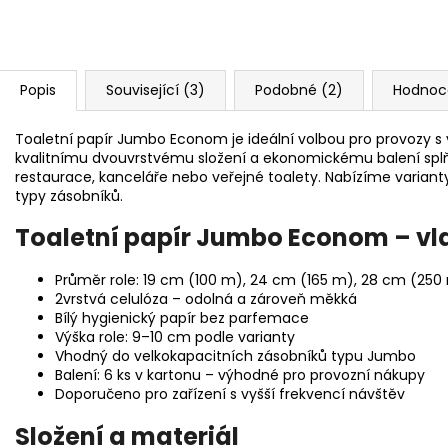
Popis
Související (3)
Podobné (2)
Hodnoc
Toaletní papír Jumbo Econom je ideální volbou pro provozy s
kvalitnímu dvouvrstvému složení a ekonomickému balení splňuj
restaurace, kanceláře nebo veřejné toalety. Nabízíme variant
typy zásobníků.
Toaletní papír Jumbo Econom – vla
Průměr role: 19 cm (100 m), 24 cm (165 m), 28 cm (250
2vrstvá celulóza – odolná a zároveň měkká
Bílý hygienický papír bez parfemace
Výška role: 9–10 cm podle varianty
Vhodný do velkokapacitních zásobníků typu Jumbo
Balení: 6 ks v kartonu – výhodné pro provozní nákupy
Doporučeno pro zařízení s vyšší frekvencí návštěv
Složení a materiál