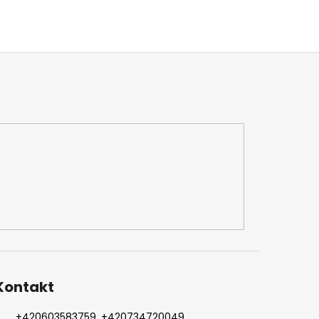
Kontakt
+420603583759 ,+420734720049