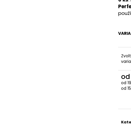
Perf
použi
VARI
Zvol
vari
o
od
1
Měr
od 15
cena
Kate