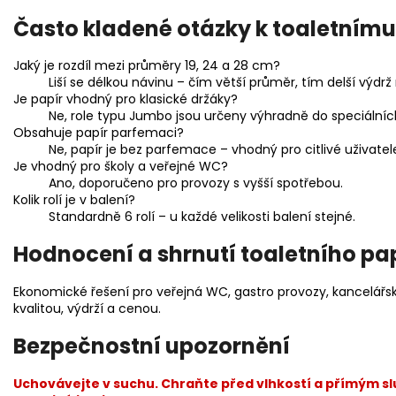
Často kladené otázky k toaletní
Jaký je rozdíl mezi průměry 19, 24 a 28 cm?
Liší se délkou návinu – čím větší průměr, tím delší výd
Je papír vhodný pro klasické držáky?
Ne, role typu Jumbo jsou určeny výhradně do speciálníc
Obsahuje papír parfemaci?
Ne, papír je bez parfemace – vhodný pro citlivé uživatel
Je vhodný pro školy a veřejné WC?
Ano, doporučeno pro provozy s vyšší spotřebou.
Kolik rolí je v balení?
Standardně 6 rolí – u každé velikosti balení stejné.
Hodnocení a shrnutí toaletního p
Ekonomické řešení pro veřejná WC, gastro provozy, kancelářs
kvalitou, výdrží a cenou.
Bezpečnostní upozornění
Uchovávejte v suchu. Chraňte před vlhkostí a přímým s