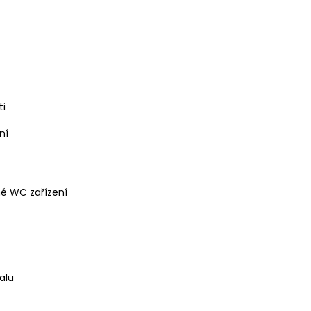
ti
ní
né WC zařízení
alu