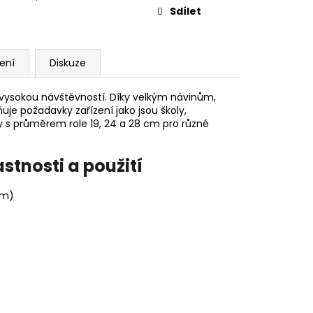
Sdílet
ení
Diskuze
 vysokou návštěvností. Díky velkým návinům,
e požadavky zařízení jako jsou školy,
y s průměrem role 19, 24 a 28 cm pro různé
stnosti a použití
 m)