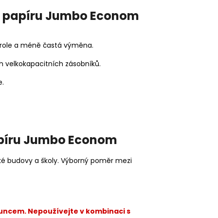
mu papíru Jumbo Econom
rž role a méně častá výměna.
h velkokapacitních zásobníků.
e.
apíru Jumbo Econom
ké budovy a školy. Výborný poměr mezi
luncem. Nepoužívejte v kombinaci s