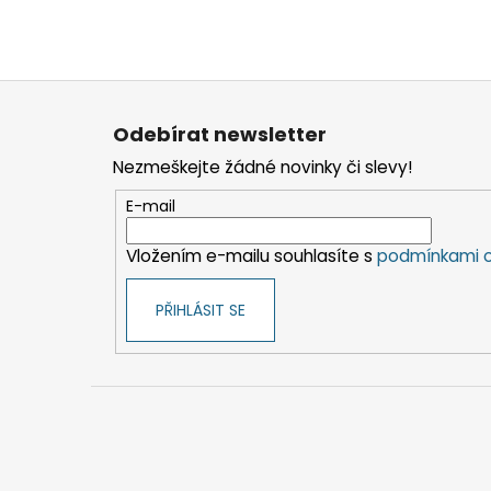
Z
á
Odebírat newsletter
p
Nezmeškejte žádné novinky či slevy!
a
t
E-mail
í
Vložením e-mailu souhlasíte s
podmínkami o
PŘIHLÁSIT SE