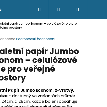
Hledat
Přihlášení
Nákupní
s
Kontakty
aletní papír Jumbo Econom – celulózové role pro
košík
řejné prostory
rné
odnoceno
Podrobnosti hodnocení
cení
aletní papír Jumbo
ktu
onom – celulózové
le pro veřejné
ček.
ostory
etní Papír Jumbo Econom, 2-vrstvý,
lóza
- dostupný ve variantách průměr
, 24cm, a 28cm. Každé balení obsahuje
 Ideální pro velkokapacitní zásobníky.