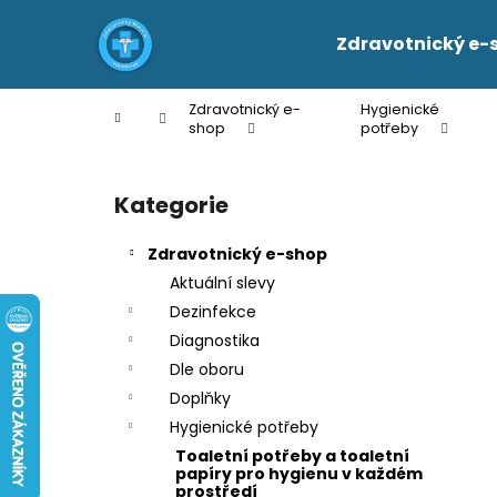
K
Přejít
na
o
Zdravotnický e-
obsah
Zpět
Zpět
š
do
do
í
Zdravotnický e-
Hygienické
Domů
k
obchodu
obchodu
shop
potřeby
P
o
Kategorie
Přeskočit
s
kategorie
t
Zdravotnický e-shop
r
Aktuální slevy
a
Dezinfekce
n
Diagnostika
n
Dle oboru
í
Doplňky
p
Hygienické potřeby
a
Toaletní potřeby a toaletní
n
papíry pro hygienu v každém
prostředí