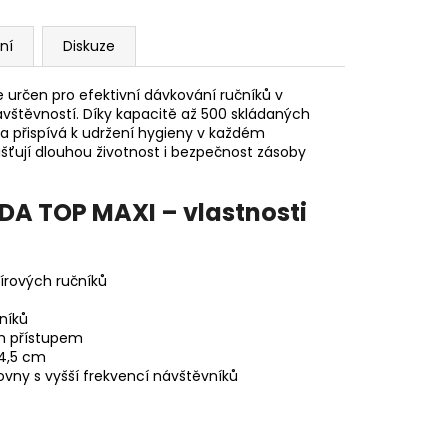
ní
Diskuze
 určen pro efektivní dávkování ručníků v
vštěvností. Díky kapacitě až 500 skládaných
a přispívá k udržení hygieny v každém
šťují dlouhou životnost i bezpečnost zásoby
DA TOP MAXI – vlastnosti
írových ručníků
níků
m přístupem
14,5 cm
ovny s vyšší frekvencí návštěvníků