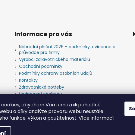
Informace pro vás
Náhradní plnění 2026 – podmínky, evidence a
průvodce pro firmy
Výrobci zdravotnického materiálu
Obchodní podmínky
Podmínky ochrany osobních údajů
Kontakty
Zdravotnické potřeby
Hodnocení obchodu
Slovník pojmů
 cookies, abychom Vám umožnili pohodlné
S
 webu a díky analýze provozu webu neustále
jeho funkce, výkon a použitelnost.
Více informací
bchod s.r.o.
. Všechna práva vyhrazena.
ní