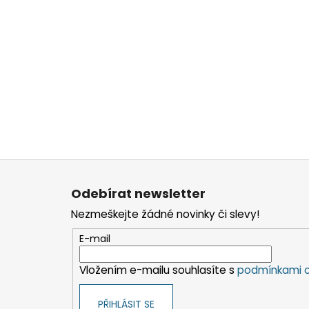
Z
á
Odebírat newsletter
p
Nezmeškejte žádné novinky či slevy!
a
t
E-mail
í
Vložením e-mailu souhlasíte s
podmínkami o
PŘIHLÁSIT SE