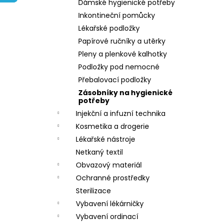
Dámské hygienické potřeby
l
Inkontineční pomůcky
Lékařské podložky
Papírové ručníky a utěrky
Pleny a plenkové kalhotky
Podložky pod nemocné
Přebalovací podložky
Zásobníky na hygienické
potřeby
Injekční a infuzní technika
Kosmetika a drogerie
Lékařské nástroje
Netkaný textil
Obvazový materiál
Ochranné prostředky
Sterilizace
Vybavení lékárničky
Vybavení ordinací