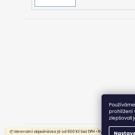
Používáme
prohlížení
zlepšovali 
Copyright 2026
Zdravotnický Materiál - Velkoo
📦 Minimální objednávka již od 600 Kč bez DPH • Rychlý nákup
Nastave