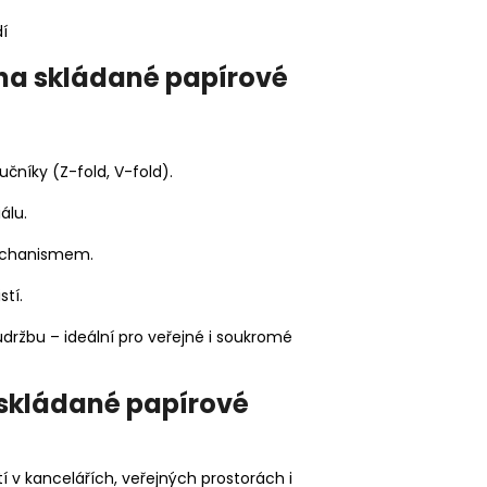
í
 na skládané papírové
čníky (Z-fold, V-fold).
álu.
echanismem.
stí.
ržbu – ideální pro veřejné i soukromé
 skládané papírové
í v kancelářích, veřejných prostorách i