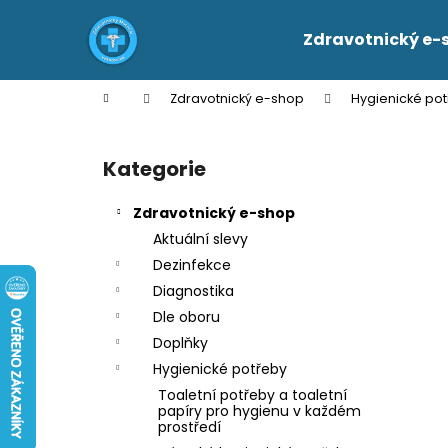
K
Přejít
na
o
Zdravotnický e-
obsah
Zpět
Zpět
š
do
do
í
Domů
Zdravotnický e-shop
Hygienické po
k
obchodu
obchodu
P
o
Kategorie
Přeskočit
s
kategorie
t
Zdravotnický e-shop
r
Aktuální slevy
a
Dezinfekce
n
Diagnostika
n
Dle oboru
í
Doplňky
p
Hygienické potřeby
a
Toaletní potřeby a toaletní
n
papíry pro hygienu v každém
prostředí
e