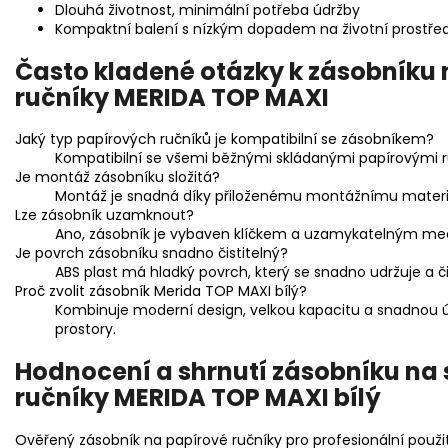
Dlouhá životnost, minimální potřeba údržby
Kompaktní balení s nízkým dopadem na životní prostřed
Často kladené otázky k zásobníku
ručníky MERIDA TOP MAXI
Jaký typ papírových ručníků je kompatibilní se zásobníkem?
Kompatibilní se všemi běžnými skládanými papírovými ru
Je montáž zásobníku složitá?
Montáž je snadná díky přiloženému montážnímu materi
Lze zásobník uzamknout?
Ano, zásobník je vybaven klíčkem a uzamykatelným m
Je povrch zásobníku snadno čistitelný?
ABS plast má hladký povrch, který se snadno udržuje a či
Proč zvolit zásobník Merida TOP MAXI bílý?
Kombinuje moderní design, velkou kapacitu a snadnou úd
prostory.
Hodnocení a shrnutí zásobníku na
ručníky MERIDA TOP MAXI bílý
Ověřený zásobník na papírové ručníky pro profesionální použit