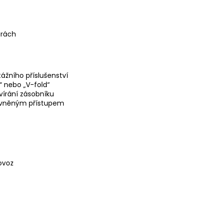
orách
žního příslušenství
“ nebo „V-fold“
vírání zásobníku
ávněným přístupem
ovoz