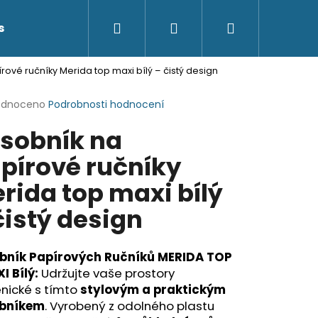
Hledat
Přihlášení
Nákupní
s
Kontakty
rové ručníky Merida top maxi bílý – čistý design
košík
rné
odnoceno
Podrobnosti hodnocení
cení
sobník na
ktu
pírové ručníky
rida top maxi bílý
ček.
čistý design
bník Papírových Ručníků MERIDA TOP
I Bílý:
Udržujte vaše prostory
nické s tímto
stylovým a praktickým
bníkem
. Vyrobený z odolného plastu