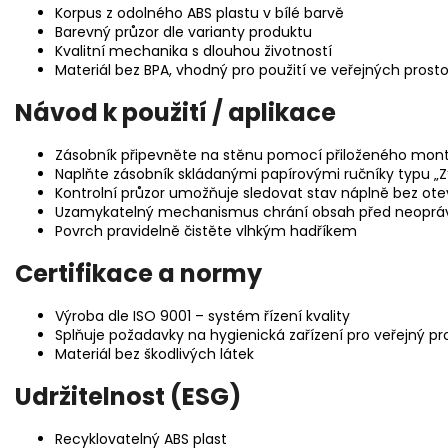
Korpus z odolného ABS plastu v bílé barvě
Barevný průzor dle varianty produktu
Kvalitní mechanika s dlouhou životností
Materiál bez BPA, vhodný pro použití ve veřejných prost
Návod k použití / aplikace
Zásobník připevněte na stěnu pomocí přiloženého montá
Naplňte zásobník skládanými papírovými ručníky typu „Z
Kontrolní průzor umožňuje sledovat stav náplně bez ote
Uzamykatelný mechanismus chrání obsah před neopr
Povrch pravidelně čistěte vlhkým hadříkem
Certifikace a normy
Výroba dle ISO 9001 – systém řízení kvality
Splňuje požadavky na hygienická zařízení pro veřejný pr
Materiál bez škodlivých látek
Udržitelnost (ESG)
Recyklovatelný ABS plast