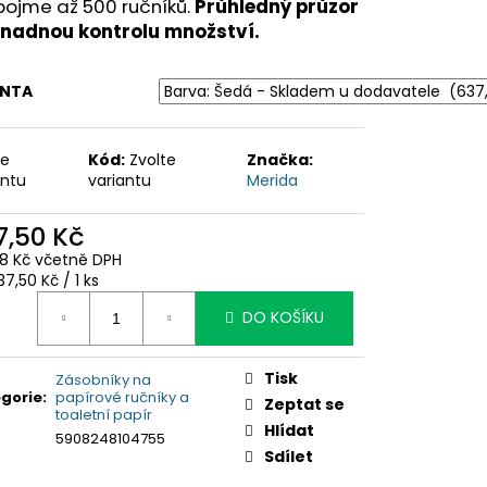
pojme až 500 ručníků.
Průhledný průzor
snadnou kontrolu množství.
ANTA
te
Kód:
Zvolte
Značka:
antu
variantu
Merida
7,50 Kč
38 Kč včetně DPH
ná
7,50 Kč / 1 ks
:
DO KOŠÍKU
Tisk
Zásobníky na
gorie
:
papírové ručníky a
Zeptat se
toaletní papír
Hlídat
5908248104755
Sdílet